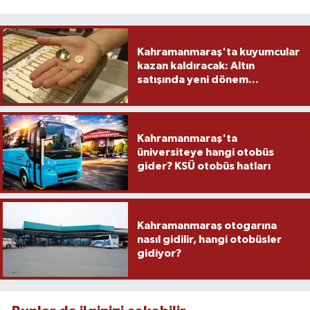
Kahramanmaraş'ta kuyumcular
kazan kaldıracak: Altın
satışında yeni dönem...
Kahramanmaraş'ta
üniversiteye hangi otobüs
gider? KSÜ otobüs hatları
Kahramanmaraş otogarına
nasıl gidilir, hangi otobüsler
gidiyor?