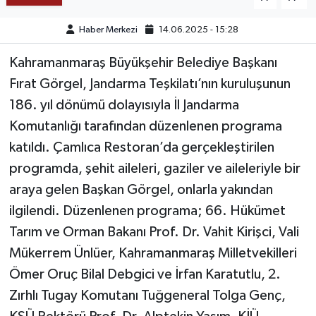
Haber Merkezi
14.06.2025 - 15:28
TEKNOLOJİ
Kahramanmaraş Büyükşehir Belediye Başkanı
YAŞAM
Fırat Görgel, Jandarma Teşkilatı’nın kuruluşunun
186. yıl dönümü dolayısıyla İl Jandarma
KÜLTÜR SANAT
Komutanlığı tarafından düzenlenen programa
katıldı. Çamlıca Restoran’da gerçekleştirilen
programda, şehit aileleri, gaziler ve aileleriyle bir
araya gelen Başkan Görgel, onlarla yakından
ilgilendi. Düzenlenen programa; 66. Hükümet
Tarım ve Orman Bakanı Prof. Dr. Vahit Kirişci, Vali
Mükerrem Ünlüer, Kahramanmaraş Milletvekilleri
Ömer Oruç Bilal Debgici ve İrfan Karatutlu, 2.
Zırhlı Tugay Komutanı Tuğgeneral Tolga Genç,