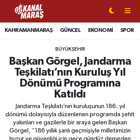
CANLI YAYIN
Kahramanmaraş Nöbetçi Eczaneler
KAHRAMANMARAŞ
GÜNCEL
EKONOMİ
SPOR
KAHRAMANMARAŞ
Kahramanmaraş Hava Durumu
BÜYÜKŞEHİR
GÜNCEL
Kahramanmaraş Namaz Vakitleri
Başkan Görgel, Jandarma
Teşkilatı’nın Kuruluş Yıl
SPOR
Kahramanmaraş Trafik Yoğunluk Haritası
Dönümü Programına
SİYASET
Süper Lig Puan Durumu ve Fikstür
Katıldı
EKONOMİ
Tüm Manşetler
Jandarma Teşkilatı’nın kuruluşunun 186. yıl
dönümü dolayısıyla düzenlenen programda şehit
GÜNDEM
Son Dakika Haberleri
yakınları ve gazilerle bir araya gelen Başkan
Görgel, “186 yıllık şanlı geçmişiyle milletimizin
MAGAZİN
Haber Arşivi
huzur ve güvenliği için gece gündüz demeden