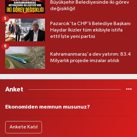
Büyükşehir Belediyesinde iki görev
değişikliği!
5
Pazarcık'ta CHP’li Belediye Başkanı
Haydar İkizler tüm ekibiyle istifa
etti! İşte yeni partisi
6
Kahramanmaraş'a dev yatırım: 83.4
Milyarlık projede imzalar atıldı
Anket
Ekonomiden memnun musunuz?
Ankete Katıl