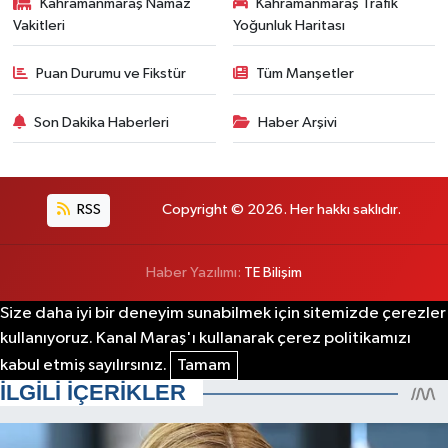
Kahramanmaraş Namaz
Kahramanmaraş Trafik
Vakitleri
Yoğunluk Haritası
Puan Durumu ve Fikstür
Tüm Manşetler
Son Dakika Haberleri
Haber Arşivi
RSS
Copyright © 2026. Her hakkı saklıdır.
Haber Yazılımı:
TE Bilişim
Size daha iyi bir deneyim sunabilmek için sitemizde çerezler
kullanıyoruz. Kanal Maraş'ı kullanarak çerez politikamızı
kabul etmiş sayılırsınız.
Tamam