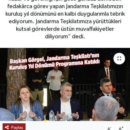
fedakârca görev yapan Jandarma Teşkilatımızın
SAĞLIK
kuruluş yıl dönümünü en kalbi duygularımla tebrik
ediyorum. Jandarma Teşkilatımıza yürüttükleri
EĞİTİM
kutsal görevlerde üstün muvaffakiyetler
diliyorum” dedi.
BÖLGE
KEŞFET
POPÜLER
DÜNYA
TREND
MEDYA
Paylaş
-
+
OTOMOTİV
A
A