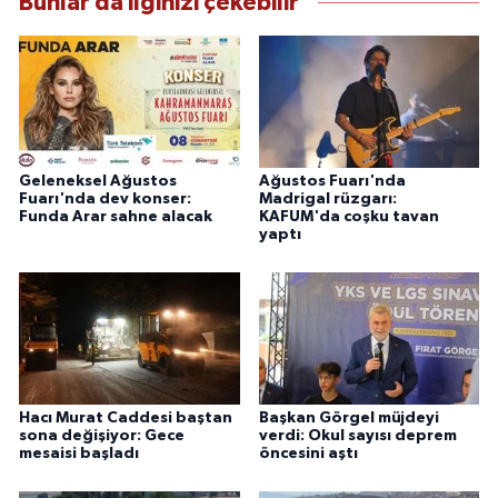
Bunlar da ilginizi çekebilir
Geleneksel Ağustos
Ağustos Fuarı'nda
Fuarı'nda dev konser:
Madrigal rüzgarı:
Funda Arar sahne alacak
KAFUM'da coşku tavan
yaptı
Hacı Murat Caddesi baştan
Başkan Görgel müjdeyi
sona değişiyor: Gece
verdi: Okul sayısı deprem
mesaisi başladı
öncesini aştı