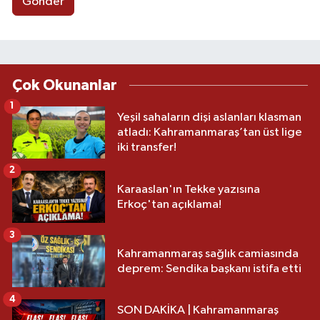
Gönder
Çok Okunanlar
1
Yeşil sahaların dişi aslanları klasman
atladı: Kahramanmaraş’tan üst lige
iki transfer!
2
Karaaslan'ın Tekke yazısına
Erkoç'tan açıklama!
3
Kahramanmaraş sağlık camiasında
deprem: Sendika başkanı istifa etti
4
SON DAKİKA | Kahramanmaraş