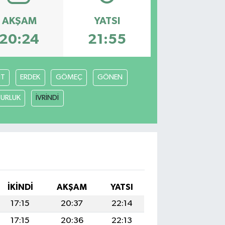
AKŞAM
YATSI
20:24
21:55
İT
ERDEK
GÖMEÇ
GÖNEN
URLUK
İVRİNDİ
İKINDI
AKŞAM
YATSI
17:15
20:37
22:14
17:15
20:36
22:13