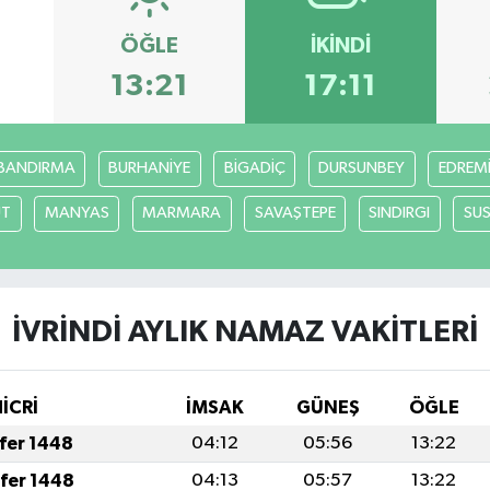
ÖĞLE
İKINDI
8
13:21
17:11
BANDIRMA
BURHANİYE
BİGADİÇ
DURSUNBEY
EDREM
UT
MANYAS
MARMARA
SAVAŞTEPE
SINDIRGI
SUS
İVRİNDİ AYLIK NAMAZ VAKITLERI
HİCRİ
İMSAK
GÜNEŞ
ÖĞLE
afer 1448
04:12
05:56
13:22
afer 1448
04:13
05:57
13:22