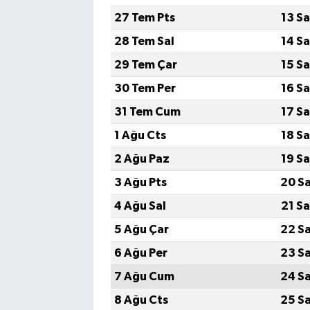
27 Tem Pts
13 S
TEKNOLOJİ
28 Tem Sal
14 S
29 Tem Çar
15 S
YAŞAM
30 Tem Per
16 S
KÜLTÜR SANAT
31 Tem Cum
17 S
1 Ağu Cts
18 S
2 Ağu Paz
19 S
3 Ağu Pts
20 S
4 Ağu Sal
21 S
5 Ağu Çar
22 S
6 Ağu Per
23 S
7 Ağu Cum
24 S
8 Ağu Cts
25 S