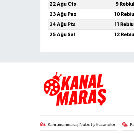
22 Ağu Cts
9 Rebiu
23 Ağu Paz
10 Rebi
24 Ağu Pts
11 Rebi
25 Ağu Sal
12 Rebi
Kahramanmaraş Nöbetçi Eczaneler
K