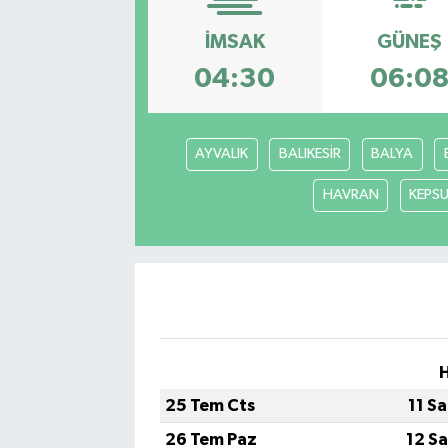
SAĞLIK
İMSAK
GÜNEŞ
04:30
06:0
EĞİTİM
BÖLGE
AYVALIK
BALIKESİR
BALYA
KEŞFET
HAVRAN
KEPS
POPÜLER
DÜNYA
TREND
MEDYA
25 Tem Cts
11 S
26 Tem Paz
12 S
OTOMOTİV