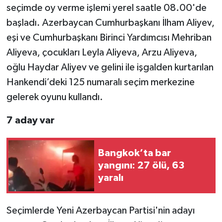
seçimde oy verme işlemi yerel saatle 08.00'de
başladı. Azerbaycan Cumhurbaşkanı İlham Aliyev,
TEKNOLOJİ
eşi ve Cumhurbaşkanı Birinci Yardımcısı Mehriban
YAŞAM
Aliyeva, çocukları Leyla Aliyeva, Arzu Aliyeva,
oğlu Haydar Aliyev ve gelini ile işgalden kurtarılan
KÜLTÜR SANAT
Hankendi’deki 125 numaralı seçim merkezine
gelerek oyunu kullandı.
7 aday var
Bangkok’ta bar
yangını: 27 ölü, 63
yaralı
Seçimlerde Yeni Azerbaycan Partisi'nin adayı