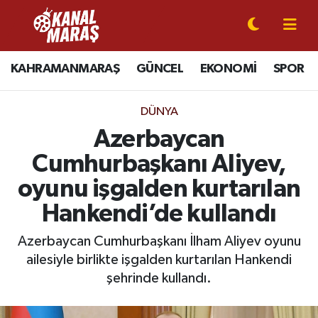
CANLI YAYIN
Kahramanmaraş Nöbetçi Eczaneler
KAHRAMANMARAŞ
GÜNCEL
EKONOMİ
SPOR
KAHRAMANMARAŞ
Kahramanmaraş Hava Durumu
DÜNYA
GÜNCEL
Kahramanmaraş Namaz Vakitleri
Azerbaycan
Cumhurbaşkanı Aliyev,
SPOR
Kahramanmaraş Trafik Yoğunluk Haritası
oyunu işgalden kurtarılan
SİYASET
Süper Lig Puan Durumu ve Fikstür
Hankendi’de kullandı
EKONOMİ
Tüm Manşetler
Azerbaycan Cumhurbaşkanı İlham Aliyev oyunu
ailesiyle birlikte işgalden kurtarılan Hankendi
GÜNDEM
Son Dakika Haberleri
şehrinde kullandı.
MAGAZİN
Haber Arşivi