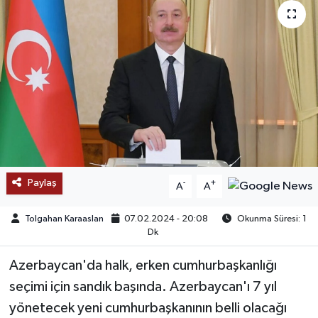
SAĞLIK
EĞİTİM
BÖLGE
KEŞFET
POPÜLER
Paylaş
-
+
A
A
DÜNYA
Tolgahan Karaaslan
07.02.2024 - 20:08
Okunma Süresi: 1
Dk
TREND
Azerbaycan'da halk, erken cumhurbaşkanlığı
MEDYA
seçimi için sandık başında. Azerbaycan'ı 7 yıl
yönetecek yeni cumhurbaşkanının belli olacağı
OTOMOTİV