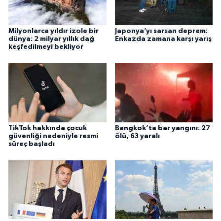
Milyonlarca yıldır izole bir
Japonya’yı sarsan deprem:
dünya: 2 milyar yıllık dağ
Enkazda zamana karşı yarış
keşfedilmeyi bekliyor
TikTok hakkında çocuk
Bangkok’ta bar yangını: 27
güvenliği nedeniyle resmi
ölü, 63 yaralı
süreç başladı