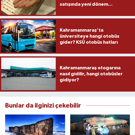
satışında yeni dönem...
Kahramanmaraş'ta
üniversiteye hangi otobüs
gider? KSÜ otobüs hatları
Kahramanmaraş otogarına
nasıl gidilir, hangi otobüsler
gidiyor?
Bunlar da ilginizi çekebilir