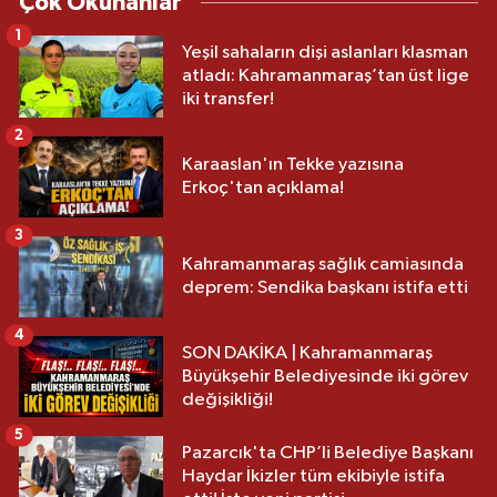
Çok Okunanlar
1
Yeşil sahaların dişi aslanları klasman
atladı: Kahramanmaraş’tan üst lige
iki transfer!
2
Karaaslan'ın Tekke yazısına
Erkoç'tan açıklama!
3
Kahramanmaraş sağlık camiasında
deprem: Sendika başkanı istifa etti
4
SON DAKİKA | Kahramanmaraş
Büyükşehir Belediyesinde iki görev
değişikliği!
5
Pazarcık'ta CHP’li Belediye Başkanı
Haydar İkizler tüm ekibiyle istifa