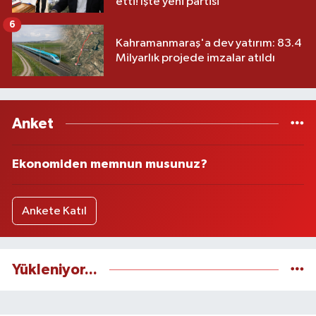
etti! İşte yeni partisi
6
Kahramanmaraş'a dev yatırım: 83.4
Milyarlık projede imzalar atıldı
Anket
Ekonomiden memnun musunuz?
Ankete Katıl
Yükleniyor...