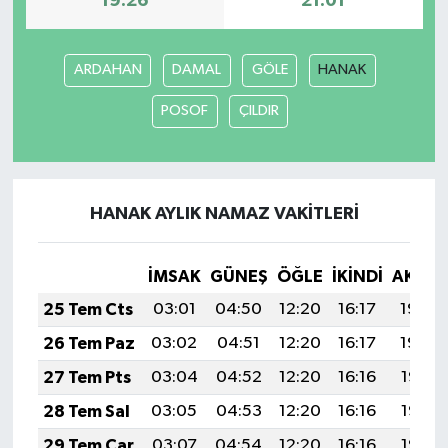
19:26
21:01
TEKNOLOJİ
ARDAHAN
DAMAL
GÖLE
HANAK
YAŞAM
POSOF
ÇILDIR
KÜLTÜR SANAT
HANAK AYLIK NAMAZ VAKITLERI
İMSAK
GÜNEŞ
ÖĞLE
İKINDI
AKŞA
25 Tem Cts
03:01
04:50
12:20
16:17
19:40
26 Tem Paz
03:02
04:51
12:20
16:17
19:39
27 Tem Pts
03:04
04:52
12:20
16:16
19:38
28 Tem Sal
03:05
04:53
12:20
16:16
19:37
29 Tem Çar
03:07
04:54
12:20
16:16
19:37