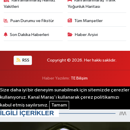
Kahramanmaraş Namaz
Kahramanmaraş Trafik
Vakitleri
Yoğunluk Haritası
Puan Durumu ve Fikstür
Tüm Manşetler
Son Dakika Haberleri
Haber Arşivi
RSS
Copyright © 2026. Her hakkı saklıdır.
Haber Yazılımı:
TE Bilişim
Size daha iyi bir deneyim sunabilmek için sitemizde çerezler
kullanıyoruz. Kanal Maraş'ı kullanarak çerez politikamızı
kabul etmiş sayılırsınız.
Tamam