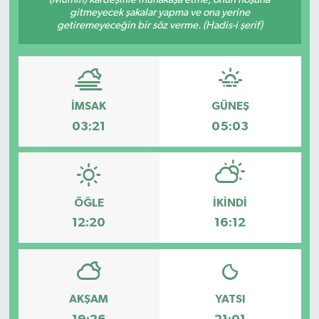
gitmeyecek şakalar yapma ve ona yerine
SAĞLIK
getiremeyeceğin bir söz verme. (Hadis-i şerif)
EĞİTİM
BÖLGE
İMSAK
GÜNEŞ
03:21
05:03
KEŞFET
POPÜLER
ÖĞLE
İKINDI
DÜNYA
12:20
16:12
TREND
MEDYA
AKŞAM
YATSI
OTOMOTİV