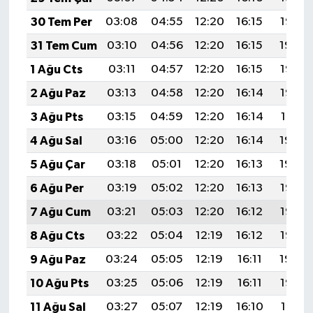
30 Tem Per
03:08
04:55
12:20
16:15
19:35
31 Tem Cum
03:10
04:56
12:20
16:15
19:34
1 Ağu Cts
03:11
04:57
12:20
16:15
19:33
2 Ağu Paz
03:13
04:58
12:20
16:14
19:32
3 Ağu Pts
03:15
04:59
12:20
16:14
19:31
4 Ağu Sal
03:16
05:00
12:20
16:14
19:30
5 Ağu Çar
03:18
05:01
12:20
16:13
19:29
6 Ağu Per
03:19
05:02
12:20
16:13
19:28
7 Ağu Cum
03:21
05:03
12:20
16:12
19:26
8 Ağu Cts
03:22
05:04
12:19
16:12
19:25
9 Ağu Paz
03:24
05:05
12:19
16:11
19:24
10 Ağu Pts
03:25
05:06
12:19
16:11
19:23
11 Ağu Sal
03:27
05:07
12:19
16:10
19:21