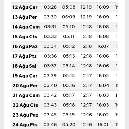
12 Ağu Çar
03:28
05:08
12:19
16:09
19:20
13 Ağu Per
03:30
05:09
12:19
16:09
19:19
14 Ağu Cum
03:31
05:10
12:18
16:08
19:17
15 Ağu Cts
03:33
05:11
12:18
16:08
19:16
16 Ağu Paz
03:34
05:12
12:18
16:07
19:14
17 Ağu Pts
03:36
05:13
12:18
16:06
19:13
18 Ağu Sal
03:37
05:14
12:18
16:06
19:12
19 Ağu Çar
03:39
05:15
12:17
16:05
19:10
20 Ağu Per
03:40
05:16
12:17
16:04
19:09
21 Ağu Cum
03:42
05:17
12:17
16:03
19:07
22 Ağu Cts
03:43
05:18
12:17
16:03
19:06
23 Ağu Paz
03:45
05:19
12:16
16:02
19:04
24 Ağu Pts
03:46
05:20
12:16
16:01
19:03