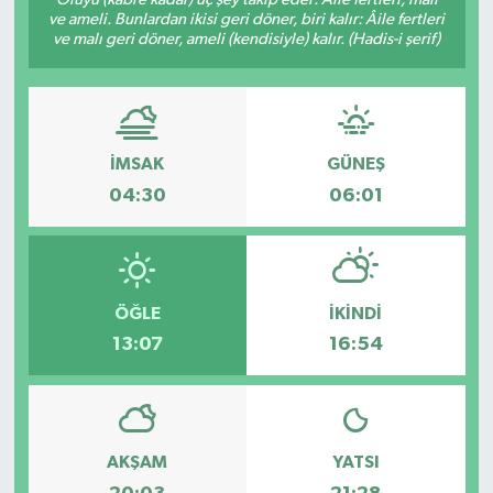
ve ameli. Bunlardan ikisi geri döner, biri kalır: Âile fertleri
SAĞLIK
ve malı geri döner, ameli (kendisiyle) kalır. (Hadis-i şerif)
EĞİTİM
BÖLGE
İMSAK
GÜNEŞ
04:30
06:01
KEŞFET
POPÜLER
ÖĞLE
İKINDI
DÜNYA
13:07
16:54
TREND
MEDYA
AKŞAM
YATSI
OTOMOTİV