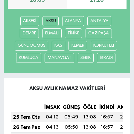
20:03
21:28
TEKNOLOJİ
AKSEKİ
AKSU
ALANYA
ANTALYA
YAŞAM
DEMRE
ELMALI
FİNİKE
GAZİPAŞA
KÜLTÜR SANAT
GÜNDOĞMUŞ
KAŞ
KEMER
KORKUTELİ
KUMLUCA
MANAVGAT
SERİK
İBRADI
AKSU AYLIK NAMAZ VAKITLERI
İMSAK
GÜNEŞ
ÖĞLE
İKINDI
AKŞA
25 Tem Cts
04:12
05:49
13:08
16:57
20:17
26 Tem Paz
04:13
05:50
13:08
16:57
20:17