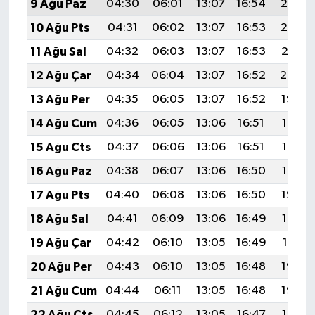
9 Ağu Paz
04:30
06:01
13:07
16:54
20:03
10 Ağu Pts
04:31
06:02
13:07
16:53
20:02
11 Ağu Sal
04:32
06:03
13:07
16:53
20:01
12 Ağu Çar
04:34
06:04
13:07
16:52
20:00
13 Ağu Per
04:35
06:05
13:07
16:52
19:59
14 Ağu Cum
04:36
06:05
13:06
16:51
19:57
15 Ağu Cts
04:37
06:06
13:06
16:51
19:56
16 Ağu Paz
04:38
06:07
13:06
16:50
19:55
17 Ağu Pts
04:40
06:08
13:06
16:50
19:54
18 Ağu Sal
04:41
06:09
13:06
16:49
19:52
19 Ağu Çar
04:42
06:10
13:05
16:49
19:51
20 Ağu Per
04:43
06:10
13:05
16:48
19:50
21 Ağu Cum
04:44
06:11
13:05
16:48
19:49
22 Ağu Cts
04:45
06:12
13:05
16:47
19:47