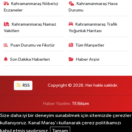
Kahramanmaraş Nöbetçi
Kahramanmaraş Hava
Eczaneler
Durumu
Kahramanmaraş Namaz
Kahramanmaraş Trafik
Vakitleri
Yoğunluk Haritası
Puan Durumu ve Fikstür
Tüm Manşetler
Son Dakika Haberleri
Haber Arşivi
RSS
Copyright © 2026. Her hakkı saklıdır.
Haber Yazılımı:
TE Bilişim
Size daha iyi bir deneyim sunabilmek için sitemizde çerezler
kullanıyoruz. Kanal Maraş'ı kullanarak çerez politikamızı
kabul etmiş sayılırsınız.
Tamam