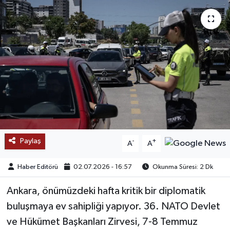
SAĞLIK
EĞİTİM
BÖLGE
KEŞFET
POPÜLER
Paylaş
-
+
A
A
DÜNYA
Haber Editörü
02.07.2026 - 16:57
Okunma Süresi: 2 Dk
TREND
Ankara, önümüzdeki hafta kritik bir diplomatik
MEDYA
buluşmaya ev sahipliği yapıyor. 36. NATO Devlet
ve Hükümet Başkanları Zirvesi, 7-8 Temmuz
OTOMOTİV