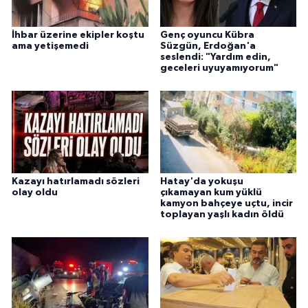
İhbar üzerine ekipler koştu
Genç oyuncu Kübra
ama yetişemedi
Süzgün, Erdoğan'a
seslendi: "Yardım edin,
geceleri uyuyamıyorum"
Kazayı hatırlamadı sözleri
Hatay'da yokuşu
olay oldu
çıkamayan kum yüklü
kamyon bahçeye uçtu, incir
toplayan yaşlı kadın öldü