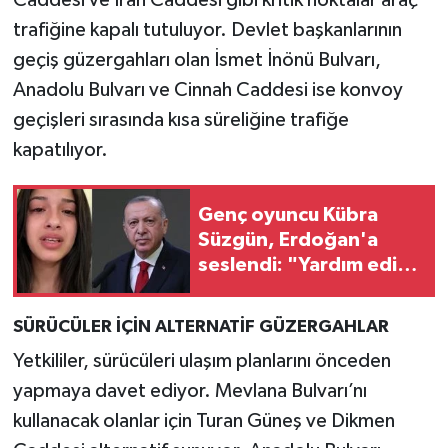
trafiğine kapalı tutuluyor. Devlet başkanlarının
geçiş güzergahları olan İsmet İnönü Bulvarı,
Anadolu Bulvarı ve Cinnah Caddesi ise konvoy
geçişleri sırasında kısa süreliğine trafiğe
kapatılıyor.
Genç oyuncu Kübra
Süzgün, Erdoğan'a
seslendi: "Yardım edin,
geceleri
uyuyamıyorum"
SÜRÜCÜLER İÇİN ALTERNATİF GÜZERGAHLAR
Yetkililer, sürücüleri ulaşım planlarını önceden
yapmaya davet ediyor. Mevlana Bulvarı’nı
kullanacak olanlar için Turan Güneş ve Dikmen