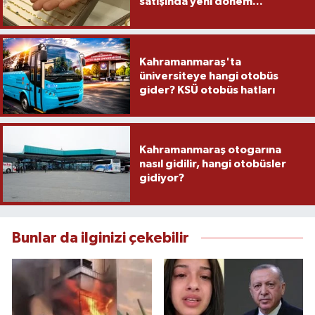
satışında yeni dönem...
Kahramanmaraş'ta
üniversiteye hangi otobüs
gider? KSÜ otobüs hatları
Kahramanmaraş otogarına
nasıl gidilir, hangi otobüsler
gidiyor?
Bunlar da ilginizi çekebilir