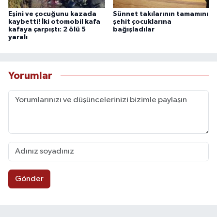
Eşini ve çocuğunu kazada
Sünnet takılarının tamamını
kaybetti! İki otomobil kafa
şehit çocuklarına
kafaya çarpıştı: 2 ölü 5
bağışladılar
yaralı
Yorumlar
Gönder