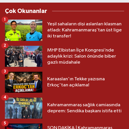
Çok Okunanlar
1
Yeşil sahaların dişi aslanları klasman
atladı: Kahramanmaraş’tan üst lige
iki transfer!
2
MHP Elbistan İlçe Kongresi’nde
adaylık krizi: Salon önünde biber
gazlı müdahale
3
Karaaslan'ın Tekke yazısına
Erkoç'tan açıklama!
4
Kahramanmaraş sağlık camiasında
deprem: Sendika başkanı istifa etti
5
SON DAKİKA | Kahramanmaraş