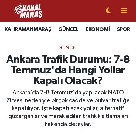
CANLI YAYIN
Kahramanmaraş Nöbetçi Eczaneler
KAHRAMANMARAŞ
GÜNCEL
EKONOMİ
SPOR
KAHRAMANMARAŞ
Kahramanmaraş Hava Durumu
GÜNCEL
GÜNCEL
Kahramanmaraş Namaz Vakitleri
Ankara Trafik Durumu: 7-8
Temmuz'da Hangi Yollar
SPOR
Kahramanmaraş Trafik Yoğunluk Haritası
Kapalı Olacak?
SİYASET
Süper Lig Puan Durumu ve Fikstür
Ankara'da 7-8 Temmuz'da yapılacak NATO
Zirvesi nedeniyle birçok cadde ve bulvar trafiğe
EKONOMİ
Tüm Manşetler
kapatılıyor. İşte kapatılacak yollar, alternatif
güzergahlar ve merak edilen trafik kısıtlamaları
GÜNDEM
Son Dakika Haberleri
hakkında detaylar.
MAGAZİN
Haber Arşivi