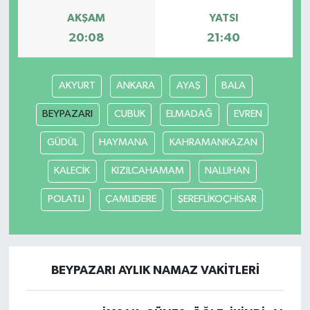
AKŞAM
YATSI
TEKNOLOJİ
20:08
21:40
YAŞAM
AKYURT
ANKARA
AYAŞ
BALA
KÜLTÜR SANAT
BEYPAZARI
CUBUK
ELMADAĞ
EVREN
GÜDÜL
HAYMANA
KAHRAMANKAZAN
KALECİK
KIZILCAHAMAM
NALLIHAN
POLATLI
ÇAMLIDERE
ŞEREFLİKOÇHİSAR
BEYPAZARI AYLIK NAMAZ VAKITLERI