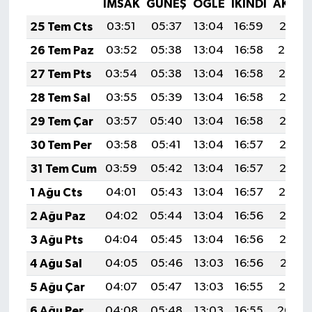
İMSAK
GÜNEŞ
ÖĞLE
İKINDI
AKŞA
25 Tem Cts
03:51
05:37
13:04
16:59
20:21
26 Tem Paz
03:52
05:38
13:04
16:58
20:20
27 Tem Pts
03:54
05:38
13:04
16:58
20:19
28 Tem Sal
03:55
05:39
13:04
16:58
20:18
29 Tem Çar
03:57
05:40
13:04
16:58
20:17
30 Tem Per
03:58
05:41
13:04
16:57
20:16
31 Tem Cum
03:59
05:42
13:04
16:57
20:15
1 Ağu Cts
04:01
05:43
13:04
16:57
20:14
2 Ağu Paz
04:02
05:44
13:04
16:56
20:13
3 Ağu Pts
04:04
05:45
13:04
16:56
20:12
4 Ağu Sal
04:05
05:46
13:03
16:56
20:11
5 Ağu Çar
04:07
05:47
13:03
16:55
20:10
6 Ağu Per
04:08
05:48
13:03
16:55
20:09