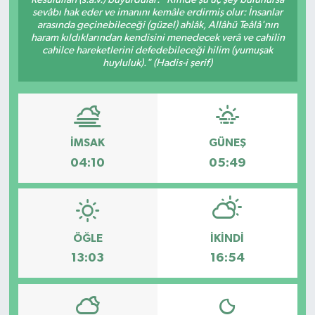
sevâbı hak eder ve imanını kemâle erdirmiş olur: İnsanlar
SAĞLIK
arasında geçinebileceği (güzel) ahlâk, Allâhü Teâlâ'nın
haram kıldıklarından kendisini menedecek verâ ve cahilin
cahilce hareketlerini defedebileceği hilim (yumuşak
EĞİTİM
huyluluk)." (Hadis-i şerif)
BÖLGE
KEŞFET
İMSAK
GÜNEŞ
04:10
05:49
POPÜLER
DÜNYA
ÖĞLE
İKINDI
TREND
13:03
16:54
MEDYA
OTOMOTİV