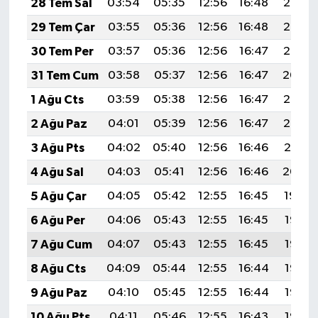
28 Tem Sal
03:54
05:35
12:56
16:48
20:07
29 Tem Çar
03:55
05:36
12:56
16:48
20:06
30 Tem Per
03:57
05:36
12:56
16:47
20:05
31 Tem Cum
03:58
05:37
12:56
16:47
20:04
1 Ağu Cts
03:59
05:38
12:56
16:47
20:03
2 Ağu Paz
04:01
05:39
12:56
16:47
20:02
3 Ağu Pts
04:02
05:40
12:56
16:46
20:01
4 Ağu Sal
04:03
05:41
12:56
16:46
20:00
5 Ağu Çar
04:05
05:42
12:55
16:45
19:59
6 Ağu Per
04:06
05:43
12:55
16:45
19:58
7 Ağu Cum
04:07
05:43
12:55
16:45
19:57
8 Ağu Cts
04:09
05:44
12:55
16:44
19:56
9 Ağu Paz
04:10
05:45
12:55
16:44
19:55
10 Ağu Pts
04:11
05:46
12:55
16:43
19:53