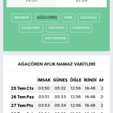
19:57
21:26
TEKNOLOJİ
AKSARAY
AĞAÇÖREN
ESKİL
GÜLAĞAÇ
YAŞAM
GÜZELYURT
ORTAKÖY
SARIYAHŞİ
KÜLTÜR SANAT
SULTANHANI
AĞAÇÖREN AYLIK NAMAZ VAKITLERI
İMSAK
GÜNEŞ
ÖĞLE
İKINDI
AKŞA
25 Tem Cts
03:50
05:32
12:56
16:48
20:10
26 Tem Paz
03:51
05:33
12:56
16:48
20:09
27 Tem Pts
03:53
05:34
12:56
16:48
20:08