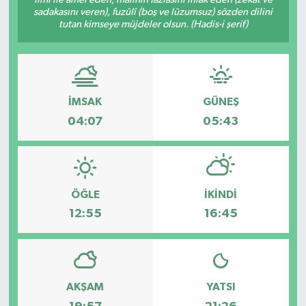
sadakasını veren), fuzûlî (boş ve lüzumsuz) sözden dilini
SAĞLIK
tutan kimseye müjdeler olsun. (Hadis-i şerif)
EĞİTİM
BÖLGE
İMSAK
GÜNEŞ
04:07
05:43
KEŞFET
POPÜLER
ÖĞLE
İKINDI
DÜNYA
12:55
16:45
TREND
MEDYA
AKŞAM
YATSI
OTOMOTİV