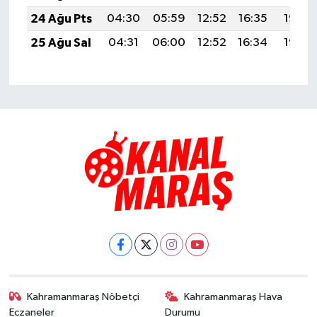
24 Ağu Pts
04:30
05:59
12:52
16:35
19:35
25 Ağu Sal
04:31
06:00
12:52
16:34
19:33
Kahramanmaraş Nöbetçi
Kahramanmaraş Hava
Eczaneler
Durumu