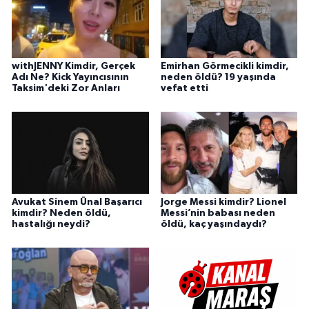
withJENNY Kimdir, Gerçek
Emirhan Görmecikli kimdir,
Adı Ne? Kick Yayıncısının
neden öldü? 19 yaşında
Taksim'deki Zor Anları
vefat etti
Avukat Sinem Ünal Başarıcı
Jorge Messi kimdir? Lionel
kimdir? Neden öldü,
Messi’nin babası neden
hastalığı neydi?
öldü, kaç yaşındaydı?