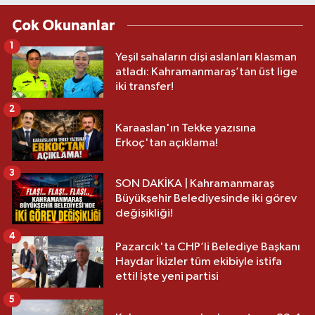
Çok Okunanlar
1
Yeşil sahaların dişi aslanları klasman
atladı: Kahramanmaraş’tan üst lige
iki transfer!
2
Karaaslan'ın Tekke yazısına
Erkoç'tan açıklama!
3
SON DAKİKA | Kahramanmaraş
Büyükşehir Belediyesinde iki görev
değişikliği!
4
Pazarcık'ta CHP’li Belediye Başkanı
Haydar İkizler tüm ekibiyle istifa
etti! İşte yeni partisi
5