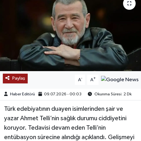
SAĞLIK
EĞİTİM
BÖLGE
KEŞFET
POPÜLER
Paylaş
-
+
A
A
DÜNYA
Haber Editörü
09.07.2026 - 00:03
Okunma Süresi: 2 Dk
TREND
Türk edebiyatının duayen isimlerinden şair ve
yazar Ahmet Telli’nin sağlık durumu ciddiyetini
MEDYA
koruyor. Tedavisi devam eden Telli’nin
entübasyon sürecine alındığı açıklandı. Gelişmeyi
OTOMOTİV