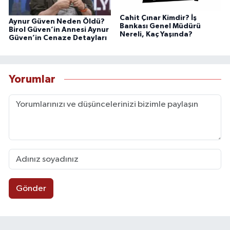
Cahit Çınar Kimdir? İş
Aynur Güven Neden Öldü?
Bankası Genel Müdürü
Birol Güven’in Annesi Aynur
Nereli, Kaç Yaşında?
Güven’in Cenaze Detayları
Yorumlar
Gönder