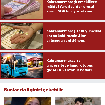
Kahramanmaraşlı emeklilere
müjde! Yargıtay’dan emsal
karar: SGK faiziyle ödeme
yapacak
Kahramanmaraş'ta kuyumcular
kazan kaldıracak: Altın
satışında yeni dönem...
Kahramanmaraş'ta
üniversiteye hangi otobüs
gider? KSÜ otobüs hatları
Bunlar da ilginizi çekebilir