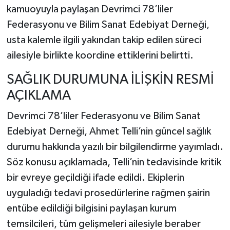
kamuoyuyla paylaşan Devrimci 78’liler
TEKNOLOJİ
Federasyonu ve Bilim Sanat Edebiyat Derneği,
usta kalemle ilgili yakından takip edilen süreci
YAŞAM
ailesiyle birlikte koordine ettiklerini belirtti.
KÜLTÜR SANAT
SAĞLIK DURUMUNA İLİŞKİN RESMİ
AÇIKLAMA
Devrimci 78’liler Federasyonu ve Bilim Sanat
Edebiyat Derneği, Ahmet Telli’nin güncel sağlık
durumu hakkında yazılı bir bilgilendirme yayımladı.
Söz konusu açıklamada, Telli’nin tedavisinde kritik
bir evreye geçildiği ifade edildi. Ekiplerin
uyguladığı tedavi prosedürlerine rağmen şairin
entübe edildiği bilgisini paylaşan kurum
temsilcileri, tüm gelişmeleri ailesiyle beraber