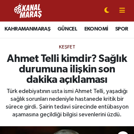
CANLI YAYIN
Kahramanmaraş Nöbetçi Eczaneler
KAHRAMANMARAŞ
GÜNCEL
EKONOMİ
SPOR
KAHRAMANMARAŞ
Kahramanmaraş Hava Durumu
KEŞFET
GÜNCEL
Kahramanmaraş Namaz Vakitleri
Ahmet Telli kimdir? Sağlık
durumuna ilişkin son
SPOR
Kahramanmaraş Trafik Yoğunluk Haritası
dakika açıklaması
SİYASET
Süper Lig Puan Durumu ve Fikstür
Türk edebiyatının usta ismi Ahmet Telli, yaşadığı
sağlık sorunları nedeniyle hastanede kritik bir
EKONOMİ
Tüm Manşetler
sürece girdi. Şairin tedavi sürecinde entübasyon
aşamasına geçildiği bilgisi sevenlerini üzdü.
GÜNDEM
Son Dakika Haberleri
MAGAZİN
Haber Arşivi