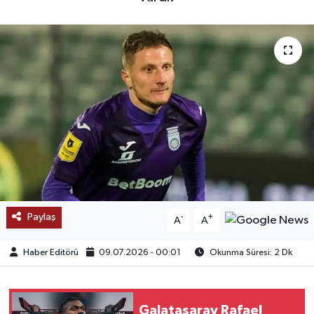
SAĞLIK
EĞİTİM
BÖLGE
KEŞFET
POPÜLER
DÜNYA
Paylaş
-
+
A
A
TREND
Haber Editörü
09.07.2026 - 00:01
Okunma Süresi: 2 Dk
MEDYA
Galatasaray Rafael
OTOMOTİV