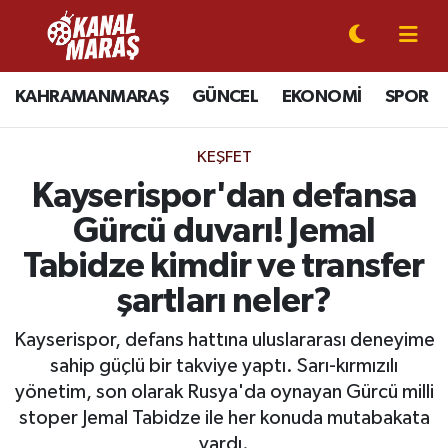
CANLI YAYIN
Kahramanmaraş Nöbetçi Eczaneler
KAHRAMANMARAŞ
GÜNCEL
EKONOMİ
SPOR
KAHRAMANMARAŞ
Kahramanmaraş Hava Durumu
KEŞFET
GÜNCEL
Kahramanmaraş Namaz Vakitleri
Kayserispor'dan defansa
Gürcü duvarı! Jemal
SPOR
Kahramanmaraş Trafik Yoğunluk Haritası
Tabidze kimdir ve transfer
SİYASET
Süper Lig Puan Durumu ve Fikstür
şartları neler?
EKONOMİ
Tüm Manşetler
Kayserispor, defans hattına uluslararası deneyime
sahip güçlü bir takviye yaptı. Sarı-kırmızılı
GÜNDEM
Son Dakika Haberleri
yönetim, son olarak Rusya'da oynayan Gürcü milli
stoper Jemal Tabidze ile her konuda mutabakata
MAGAZİN
Haber Arşivi
vardı.