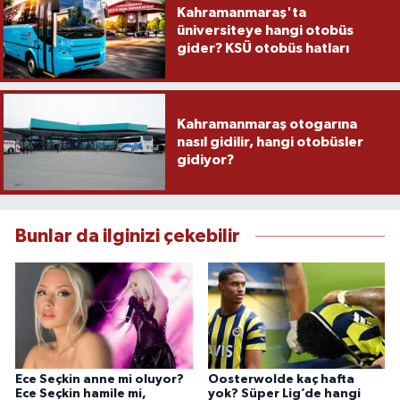
Kahramanmaraş'ta
üniversiteye hangi otobüs
gider? KSÜ otobüs hatları
Kahramanmaraş otogarına
nasıl gidilir, hangi otobüsler
gidiyor?
Bunlar da ilginizi çekebilir
Ece Seçkin anne mi oluyor?
Oosterwolde kaç hafta
Ece Seçkin hamile mi,
yok? Süper Lig’de hangi