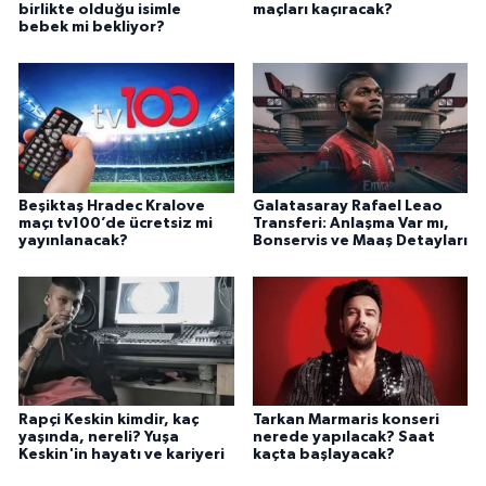
birlikte olduğu isimle
maçları kaçıracak?
bebek mi bekliyor?
Beşiktaş Hradec Kralove
Galatasaray Rafael Leao
maçı tv100’de ücretsiz mi
Transferi: Anlaşma Var mı,
yayınlanacak?
Bonservis ve Maaş Detayları
Rapçi Keskin kimdir, kaç
Tarkan Marmaris konseri
yaşında, nereli? Yuşa
nerede yapılacak? Saat
Keskin'in hayatı ve kariyeri
kaçta başlayacak?