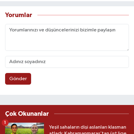
Yorumlar
Gönder
Çok Okunanlar
1
Yeşil sahaların dişi aslanları klasman
atladı: Kahramanmaraş’tan üst lige