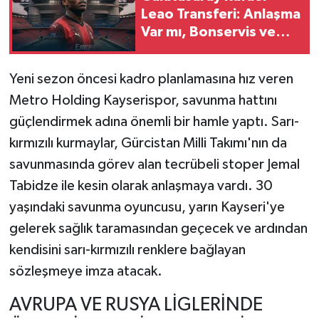
Leao Transferi: Anlaşma
Var mı, Bonservis ve
TEKNOLOJİ
Maaş Detayları
YAŞAM
Yeni sezon öncesi kadro planlamasına hız veren
Metro Holding Kayserispor, savunma hattını
KÜLTÜR SANAT
güçlendirmek adına önemli bir hamle yaptı. Sarı-
kırmızılı kurmaylar, Gürcistan Milli Takımı'nın da
savunmasında görev alan tecrübeli stoper Jemal
Tabidze ile kesin olarak anlaşmaya vardı. 30
yaşındaki savunma oyuncusu, yarın Kayseri'ye
gelerek sağlık taramasından geçecek ve ardından
kendisini sarı-kırmızılı renklere bağlayan
sözleşmeye imza atacak.
AVRUPA VE RUSYA LİGLERİNDE