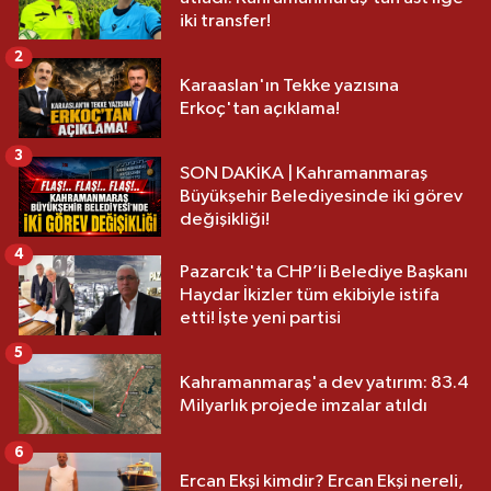
iki transfer!
2
Karaaslan'ın Tekke yazısına
Erkoç'tan açıklama!
3
SON DAKİKA | Kahramanmaraş
Büyükşehir Belediyesinde iki görev
değişikliği!
4
Pazarcık'ta CHP’li Belediye Başkanı
Haydar İkizler tüm ekibiyle istifa
etti! İşte yeni partisi
5
Kahramanmaraş'a dev yatırım: 83.4
Milyarlık projede imzalar atıldı
6
Ercan Ekşi kimdir? Ercan Ekşi nereli,