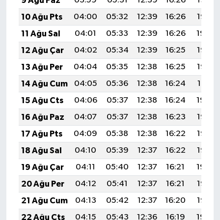
9 Ağu Paz
03:59
05:31
12:39
16:26
19:37
10 Ağu Pts
04:00
05:32
12:39
16:26
19:35
11 Ağu Sal
04:01
05:33
12:39
16:26
19:34
12 Ağu Çar
04:02
05:34
12:39
16:25
19:33
13 Ağu Per
04:04
05:35
12:38
16:25
19:32
14 Ağu Cum
04:05
05:36
12:38
16:24
19:31
15 Ağu Cts
04:06
05:37
12:38
16:24
19:29
16 Ağu Paz
04:07
05:37
12:38
16:23
19:28
17 Ağu Pts
04:09
05:38
12:38
16:22
19:27
18 Ağu Sal
04:10
05:39
12:37
16:22
19:26
19 Ağu Çar
04:11
05:40
12:37
16:21
19:24
20 Ağu Per
04:12
05:41
12:37
16:21
19:23
21 Ağu Cum
04:13
05:42
12:37
16:20
19:22
22 Ağu Cts
04:15
05:43
12:36
16:19
19:20