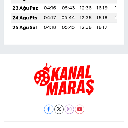
23 Ağu Paz
04:16
05:43
12:36
16:19
19:19
24 Ağu Pts
04:17
05:44
12:36
16:18
19:17
25 Ağu Sal
04:18
05:45
12:36
16:17
19:16