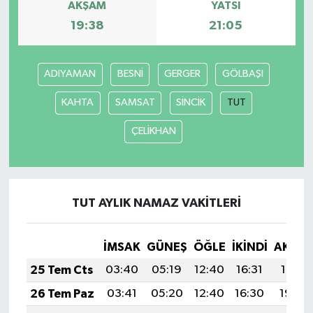
AKŞAM
YATSI
19:38
21:05
TEKNOLOJİ
YAŞAM
ADIYAMAN
BESNİ
GERGER
GÖLBAŞI
KAHTA
SAMSAT
SİNCİK
TUT
KÜLTÜR SANAT
ÇELİKHAN
TUT AYLIK NAMAZ VAKITLERI
İMSAK
GÜNEŞ
ÖĞLE
İKINDI
AKŞA
25 Tem Cts
03:40
05:19
12:40
16:31
19:51
26 Tem Paz
03:41
05:20
12:40
16:30
19:50