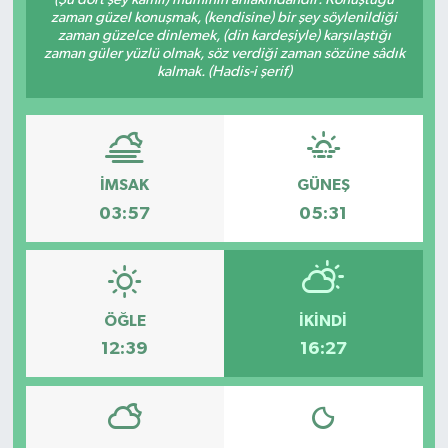
zaman güzel konuşmak, (kendisine) bir şey söylenildiği
SAĞLIK
zaman güzelce dinlemek, (din kardeşiyle) karşılaştığı
zaman güler yüzlü olmak, söz verdiği zaman sözüne sâdık
kalmak. (Hadis-i şerif)
EĞİTİM
BÖLGE
İMSAK
GÜNEŞ
KEŞFET
03:57
05:31
POPÜLER
DÜNYA
ÖĞLE
İKINDI
TREND
12:39
16:27
MEDYA
OTOMOTİV