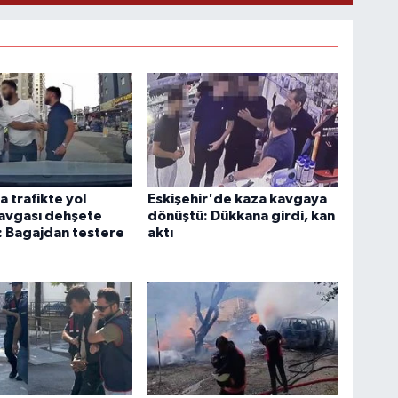
 trafikte yol
Eskişehir'de kaza kavgaya
avgası dehşete
dönüştü: Dükkana girdi, kan
: Bagajdan testere
aktı