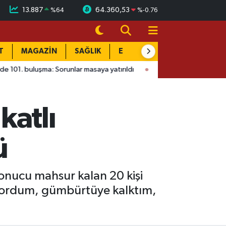
13.887
64.360,53
%
64
%
-0.76
T
MAGAZİN
SAĞLIK
EĞİTİM
YAŞAM
DÜN
Sorunlar masaya yatırıldı
15:41
Ağustos Fuarı'nda Madrigal rüz
katlı
ü
onucu mahsur kalan 20 kişi
uyordum, gümbürtüye kalktım,