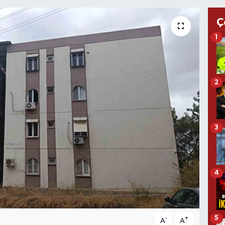
Ç
1
2
3
4
5
-
+
A
A