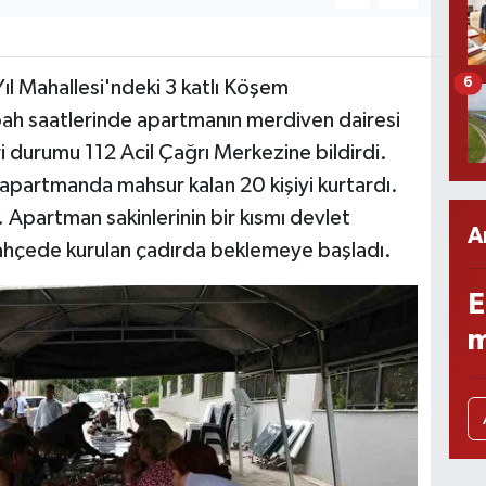
6
ıl Mahallesi'ndeki 3 katlı Köşem
h saatlerinde apartmanın merdiven dairesi
i durumu 112 Acil Çağrı Merkezine bildirdi.
 apartmanda mahsur kalan 20 kişiyi kurtardı.
 Apartman sakinlerinin bir kısmı devlet
A
ı bahçede kurulan çadırda beklemeye başladı.
E
m