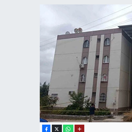
SAĞLIK
EĞİTİM
BÖLGE
KEŞFET
POPÜLER
DÜNYA
TREND
MEDYA
OTOMOTİV