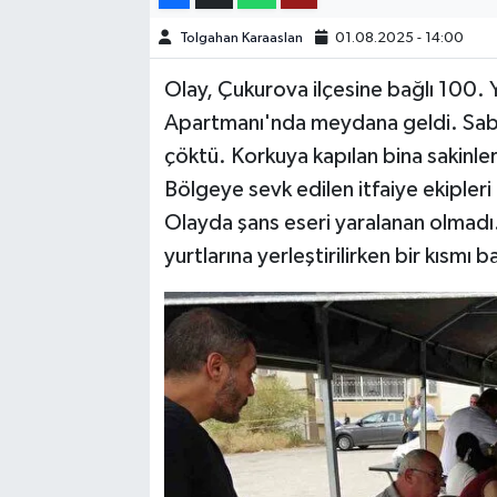
Tolgahan Karaaslan
01.08.2025 - 14:00
TEKNOLOJİ
Olay, Çukurova ilçesine bağlı 100. Y
YAŞAM
Apartmanı'nda meydana geldi. Saba
çöktü. Korkuya kapılan bina sakinler
KÜLTÜR SANAT
Bölgeye sevk edilen itfaiye ekipleri
Olayda şans eseri yaralanan olmadı.
yurtlarına yerleştirilirken bir kısm