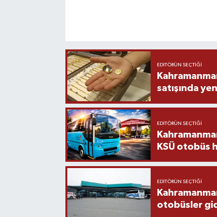
EDITÖRÜN SEÇTIĞI
Kahramanmara
satışında yen
EDITÖRÜN SEÇTIĞI
Kahramanmara
KSÜ otobüs h
EDITÖRÜN SEÇTIĞI
Kahramanmaraş
otobüsler gi