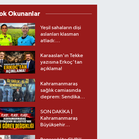
ok Okunanlar
Yeşil sahaların dişi
aslanları klasman
atladı:
Kahramanmaraş’tan
üst lige iki transfer!
Karaaslan'ın Tekke
yazısına Erkoç'tan
açıklama!
Kahramanmaraş
sağlık camiasında
deprem: Sendika
başkanı istifa etti
SON DAKİKA |
Kahramanmaraş
Büyükşehir
Belediyesinde iki
görev değişikliği!