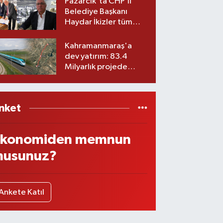
Pazarcık'ta CHP’li
Belediye Başkanı
Haydar İkizler tüm
ekibiyle istifa etti! İşte
yeni partisi
Kahramanmaraş'a
dev yatırım: 83.4
Milyarlık projede
imzalar atıldı
nket
konomiden memnun
usunuz?
Ankete Katıl