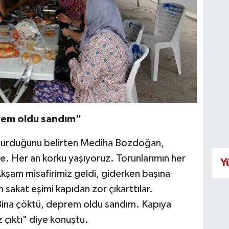
rem oldu sandım"
 oturduğunu belirten Mediha Bozdoğan,
. Her an korku yaşıyoruz. Torunlarımın her
Y
Akşam misafirimiz geldi, giderken başına
akat eşimi kapıdan zor çıkarttılar.
ina çöktü, deprem oldu sandım. Kapıya
z çıktı" diye konuştu.