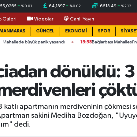
55,0265
64,1897
6618.49
%
0.01
%
0.02
%
2.12
o Galeri
Videolar
Canlı Yayın
AMANMARAŞ
GÜNCEL
EKONOMİ
SPOR
SİYASE
k panik yaşandı
15:58
Bağlarbaşı Mahallesi'nde 101. buluşma: 
iadan dönüldü: 3 
merdivenleri çökt
 katlı apartmanın merdiveninin çökmesi s
dı. Apartman sakini Mediha Bozdoğan, "Uy
ım" dedi.