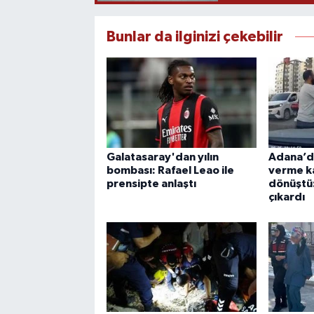
Bunlar da ilginizi çekebilir
Galatasaray'dan yılın
Adana’da
bombası: Rafael Leao ile
verme k
prensipte anlaştı
dönüştü
çıkardı