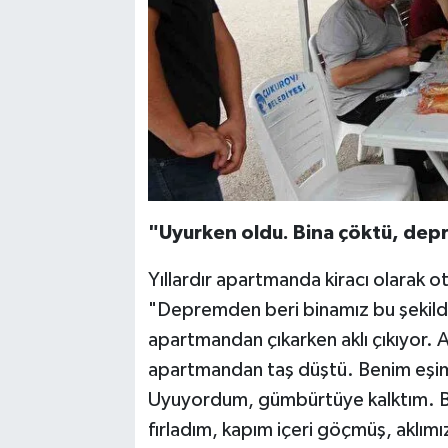
"Uyurken oldu. Bina çöktü, dep
Yıllardır apartmanda kiracı olarak
"Depremden beri binamız bu şekilde
apartmandan çıkarken aklı çıkıyor. 
apartmandan taş düştü. Benim eşim s
Uyuyordum, gümbürtüye kalktım. B
fırladım, kapım içeri göçmüş, aklımı