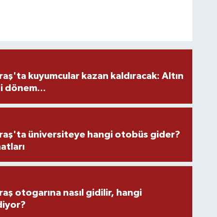
ş'ta kuyumcular kazan kaldıracak: Altın
i dönem...
ş'ta üniversiteye hangi otobüs gider?
atları
 otogarına nasıl gidilir, hangi
diyor?