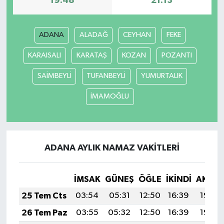
19:48
21:13
TEKNOLOJİ
ADANA
ALADAĞ
CEYHAN
FEKE
YAŞAM
KARAISALI
KARATAŞ
KOZAN
POZANTI
KÜLTÜR SANAT
SAİMBEYLİ
TUFANBEYLİ
YUMURTALIK
İMAMOĞLU
ADANA AYLIK NAMAZ VAKITLERI
İMSAK
GÜNEŞ
ÖĞLE
İKINDI
AKŞA
25 Tem Cts
03:54
05:31
12:50
16:39
19:59
26 Tem Paz
03:55
05:32
12:50
16:39
19:59