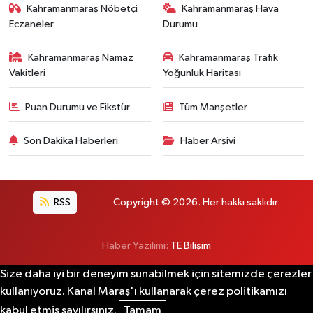
Kahramanmaraş Nöbetçi
Kahramanmaraş Hava
Eczaneler
Durumu
Kahramanmaraş Namaz
Kahramanmaraş Trafik
Vakitleri
Yoğunluk Haritası
Puan Durumu ve Fikstür
Tüm Manşetler
Son Dakika Haberleri
Haber Arşivi
RSS
Copyright © 2026. Her hakkı saklıdır.
Haber Yazılımı:
TE Bilişim
Size daha iyi bir deneyim sunabilmek için sitemizde çerezler
kullanıyoruz. Kanal Maraş'ı kullanarak çerez politikamızı
kabul etmiş sayılırsınız.
Tamam