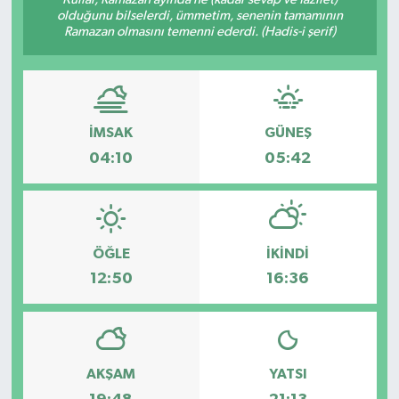
olduğunu bilselerdi, ümmetim, senenin tamamının
SAĞLIK
Ramazan olmasını temenni ederdi. (Hadis-i şerif)
EĞİTİM
BÖLGE
İMSAK
GÜNEŞ
04:10
05:42
KEŞFET
POPÜLER
ÖĞLE
İKINDI
DÜNYA
12:50
16:36
TREND
MEDYA
AKŞAM
YATSI
OTOMOTİV