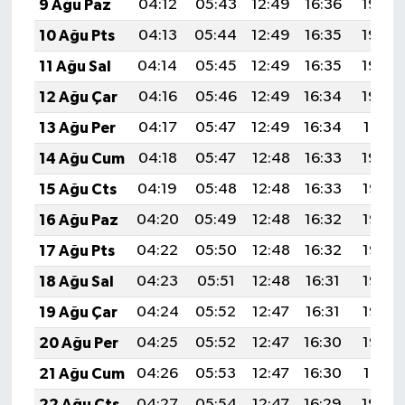
9 Ağu Paz
04:12
05:43
12:49
16:36
19:45
10 Ağu Pts
04:13
05:44
12:49
16:35
19:44
11 Ağu Sal
04:14
05:45
12:49
16:35
19:43
12 Ağu Çar
04:16
05:46
12:49
16:34
19:42
13 Ağu Per
04:17
05:47
12:49
16:34
19:41
14 Ağu Cum
04:18
05:47
12:48
16:33
19:40
15 Ağu Cts
04:19
05:48
12:48
16:33
19:38
16 Ağu Paz
04:20
05:49
12:48
16:32
19:37
17 Ağu Pts
04:22
05:50
12:48
16:32
19:36
18 Ağu Sal
04:23
05:51
12:48
16:31
19:35
19 Ağu Çar
04:24
05:52
12:47
16:31
19:33
20 Ağu Per
04:25
05:52
12:47
16:30
19:32
21 Ağu Cum
04:26
05:53
12:47
16:30
19:31
22 Ağu Cts
04:27
05:54
12:47
16:29
19:29