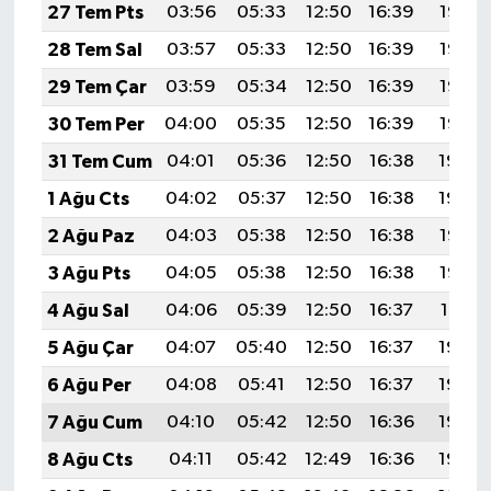
27 Tem Pts
03:56
05:33
12:50
16:39
19:58
28 Tem Sal
03:57
05:33
12:50
16:39
19:57
29 Tem Çar
03:59
05:34
12:50
16:39
19:56
30 Tem Per
04:00
05:35
12:50
16:39
19:55
31 Tem Cum
04:01
05:36
12:50
16:38
19:54
1 Ağu Cts
04:02
05:37
12:50
16:38
19:54
2 Ağu Paz
04:03
05:38
12:50
16:38
19:53
3 Ağu Pts
04:05
05:38
12:50
16:38
19:52
4 Ağu Sal
04:06
05:39
12:50
16:37
19:51
5 Ağu Çar
04:07
05:40
12:50
16:37
19:50
6 Ağu Per
04:08
05:41
12:50
16:37
19:49
7 Ağu Cum
04:10
05:42
12:50
16:36
19:48
8 Ağu Cts
04:11
05:42
12:49
16:36
19:46