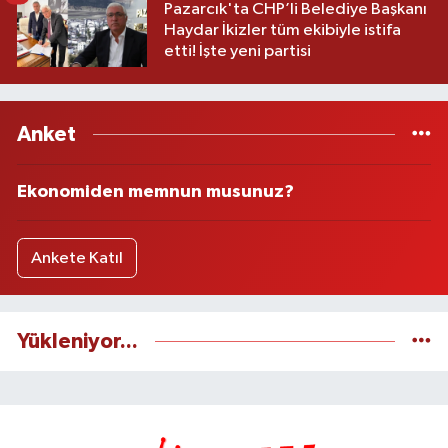
Pazarcık'ta CHP’li Belediye Başkanı
Haydar İkizler tüm ekibiyle istifa
etti! İşte yeni partisi
Anket
Ekonomiden memnun musunuz?
Ankete Katıl
Yükleniyor...