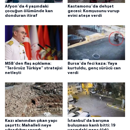
Afyon'da 4 yaşındaki
Kastamonu'da dehşet
çocuğun ölümünde kan
gecesi: Komşusunu vurup
donduran itiraf
evini ateşe verdi
MSB'den flaş açıklama:
Bursa'da feci kaza: Yaya
"Terörsüz Türkiye" stratejisi
kurtuldu, genç sürücü can
netleşti
verdi
Kazı alanından çıkan yapı
İstanbul'da barışma
şaşırttı: Mahalleli neye
buluşması kanlı bitti: 19
uğradığını şaşırdı
yaşındaki genç öldü