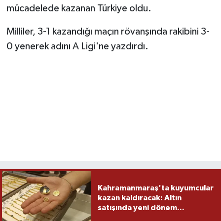
mücadelede kazanan Türkiye oldu.
TEKNOLOJİ
Milliler, 3-1 kazandığı maçın rövanşında rakibini 3-
0 yenerek adını A Ligi'ne yazdırdı.
YAŞAM
KÜLTÜR SANAT
Kahramanmaraş'ta kuyumcular
kazan kaldıracak: Altın
satışında yeni dönem...