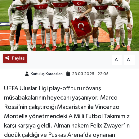
SAĞLIK
EĞİTİM
BÖLGE
KEŞFET
Paylaş
-
+
A
A
POPÜLER
Kurtuluş Karaaslan
23.03.2025 - 22:05
UEFA Uluslar Ligi play-off turu rövanş
DÜNYA
müsabakalarının heyecanı yaşanıyor. Marco
TREND
Rossi’nin çalıştırdığı Macaristan ile Vincenzo
Montella yönetmendeki A Milli Futbol Takımımız
MEDYA
karşı karşıya geldi. Alman hakem Felix Zwayer’in
düdük çaldığı ve Puskas Arena’da oynanan
OTOMOTİV