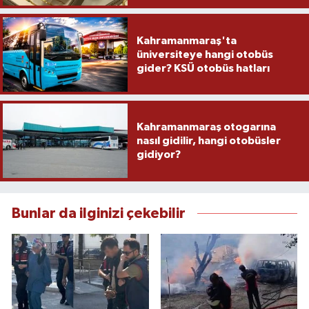
Kahramanmaraş'ta
üniversiteye hangi otobüs
gider? KSÜ otobüs hatları
Kahramanmaraş otogarına
nasıl gidilir, hangi otobüsler
gidiyor?
Bunlar da ilginizi çekebilir