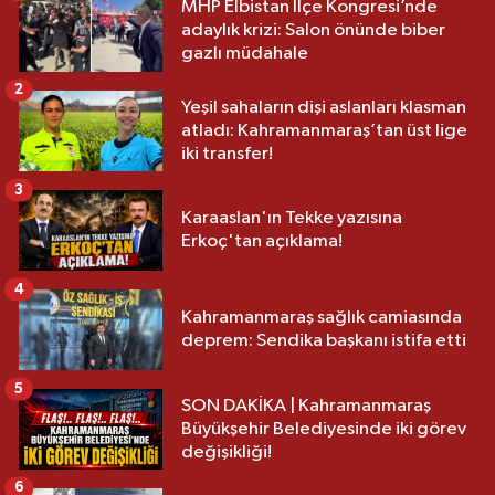
MHP Elbistan İlçe Kongresi’nde
adaylık krizi: Salon önünde biber
gazlı müdahale
2
Yeşil sahaların dişi aslanları klasman
atladı: Kahramanmaraş’tan üst lige
iki transfer!
3
Karaaslan'ın Tekke yazısına
Erkoç'tan açıklama!
4
Kahramanmaraş sağlık camiasında
deprem: Sendika başkanı istifa etti
5
SON DAKİKA | Kahramanmaraş
Büyükşehir Belediyesinde iki görev
değişikliği!
6