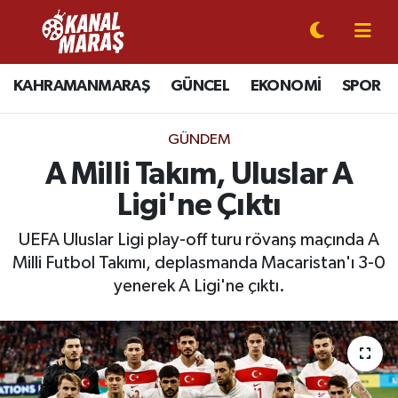
CANLI YAYIN
Kahramanmaraş Nöbetçi Eczaneler
KAHRAMANMARAŞ
GÜNCEL
EKONOMİ
SPOR
KAHRAMANMARAŞ
Kahramanmaraş Hava Durumu
GÜNDEM
GÜNCEL
Kahramanmaraş Namaz Vakitleri
A Milli Takım, Uluslar A
Ligi'ne Çıktı
SPOR
Kahramanmaraş Trafik Yoğunluk Haritası
UEFA Uluslar Ligi play-off turu rövanş maçında A
SİYASET
Süper Lig Puan Durumu ve Fikstür
Milli Futbol Takımı, deplasmanda Macaristan'ı 3-0
yenerek A Ligi'ne çıktı.
EKONOMİ
Tüm Manşetler
GÜNDEM
Son Dakika Haberleri
MAGAZİN
Haber Arşivi