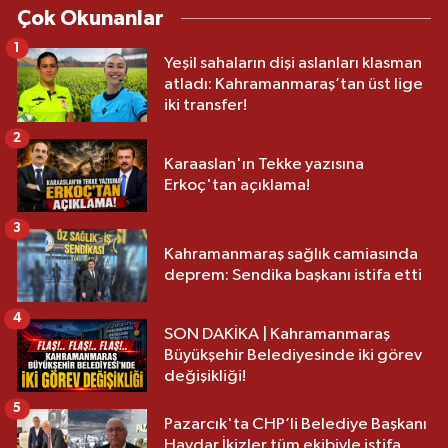
Çok Okunanlar
1
Yeşil sahaların dişi aslanları klasman
atladı: Kahramanmaraş’tan üst lige
iki transfer!
2
Karaaslan'ın Tekke yazısına
Erkoç'tan açıklama!
3
Kahramanmaraş sağlık camiasında
deprem: Sendika başkanı istifa etti
4
SON DAKİKA | Kahramanmaraş
Büyükşehir Belediyesinde iki görev
değişikliği!
5
Pazarcık'ta CHP’li Belediye Başkanı
Haydar İkizler tüm ekibiyle istifa