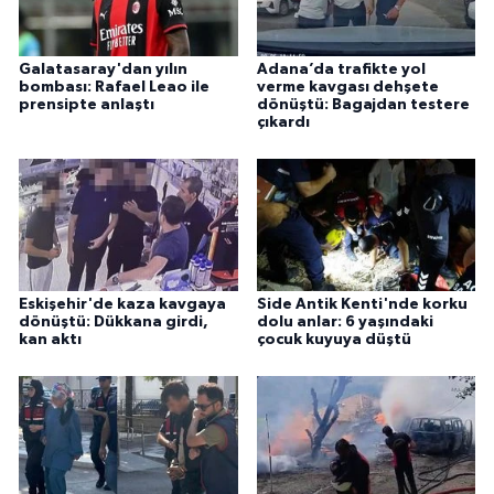
Galatasaray'dan yılın
Adana’da trafikte yol
bombası: Rafael Leao ile
verme kavgası dehşete
prensipte anlaştı
dönüştü: Bagajdan testere
çıkardı
Eskişehir'de kaza kavgaya
Side Antik Kenti'nde korku
dönüştü: Dükkana girdi,
dolu anlar: 6 yaşındaki
kan aktı
çocuk kuyuya düştü