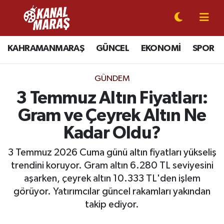
CANLI YAYIN
Kahramanmaraş Nöbetçi Eczaneler
KAHRAMANMARAŞ
GÜNCEL
EKONOMİ
SPOR
KAHRAMANMARAŞ
Kahramanmaraş Hava Durumu
GÜNDEM
GÜNCEL
Kahramanmaraş Namaz Vakitleri
3 Temmuz Altın Fiyatları:
Gram ve Çeyrek Altın Ne
SPOR
Kahramanmaraş Trafik Yoğunluk Haritası
Kadar Oldu?
SİYASET
Süper Lig Puan Durumu ve Fikstür
3 Temmuz 2026 Cuma günü altın fiyatları yükseliş
trendini koruyor. Gram altın 6.280 TL seviyesini
EKONOMİ
Tüm Manşetler
aşarken, çeyrek altın 10.333 TL'den işlem
görüyor. Yatırımcılar güncel rakamları yakından
GÜNDEM
Son Dakika Haberleri
takip ediyor.
MAGAZİN
Haber Arşivi