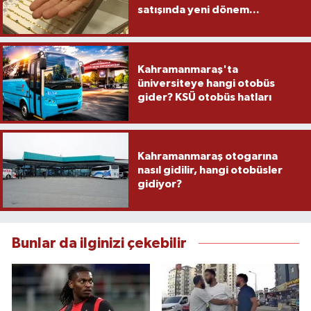
satışında yeni dönem...
Kahramanmaraş'ta
üniversiteye hangi otobüs
gider? KSÜ otobüs hatları
Kahramanmaraş otogarına
nasıl gidilir, hangi otobüsler
gidiyor?
Bunlar da ilginizi çekebilir