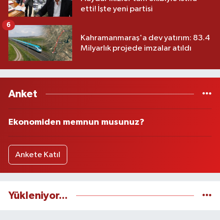
etti! İşte yeni partisi
6
Kahramanmaraş'a dev yatırım: 83.4
Milyarlık projede imzalar atıldı
Anket
Ekonomiden memnun musunuz?
Ankete Katıl
Yükleniyor...