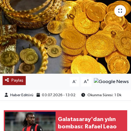
SAĞLIK
EĞİTİM
BÖLGE
KEŞFET
POPÜLER
Paylaş
-
+
A
A
DÜNYA
Haber Editörü
03.07.2026 - 13:02
Okunma Süresi: 1 Dk
TREND
MEDYA
Galatasaray'dan yılın
bombası: Rafael Leao
OTOMOTİV