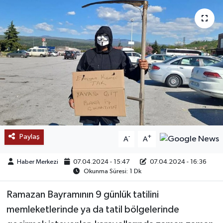
SAĞLIK
EĞİTİM
BÖLGE
KEŞFET
POPÜLER
Paylaş
-
+
A
A
DÜNYA
Haber Merkezi
07.04.2024 - 15:47
07.04.2024 - 16:36
TREND
Okunma Süresi: 1 Dk
Ramazan Bayramının 9 günlük tatilini
MEDYA
memleketlerinde ya da tatil bölgelerinde
OTOMOTİV