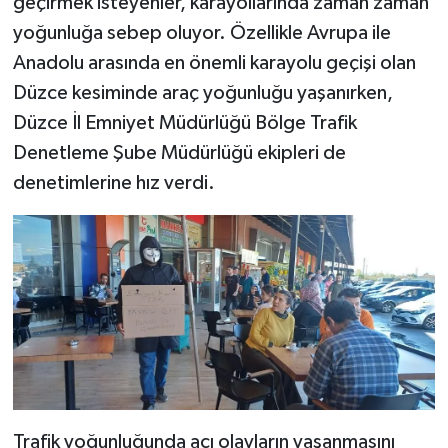
geçirmek isteyenler, karayollarında zaman zaman
yoğunluğa sebep oluyor. Özellikle Avrupa ile
TEKNOLOJİ
Anadolu arasında en önemli karayolu geçişi olan
Düzce kesiminde araç yoğunluğu yaşanırken,
YAŞAM
Düzce İl Emniyet Müdürlüğü Bölge Trafik
KÜLTÜR SANAT
Denetleme Şube Müdürlüğü ekipleri de
denetimlerine hız verdi.
Trafik yoğunluğunda acı olayların yaşanmasını