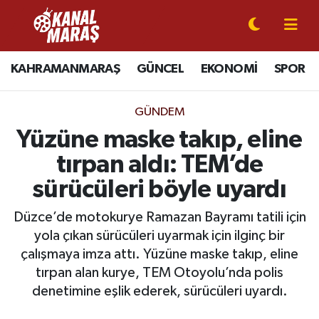
CANLI YAYIN
Kahramanmaraş Nöbetçi Eczaneler
KAHRAMANMARAŞ
GÜNCEL
EKONOMİ
SPOR
KAHRAMANMARAŞ
Kahramanmaraş Hava Durumu
GÜNDEM
GÜNCEL
Kahramanmaraş Namaz Vakitleri
Yüzüne maske takıp, eline
tırpan aldı: TEM’de
SPOR
Kahramanmaraş Trafik Yoğunluk Haritası
sürücüleri böyle uyardı
SİYASET
Süper Lig Puan Durumu ve Fikstür
Düzce’de motokurye Ramazan Bayramı tatili için
yola çıkan sürücüleri uyarmak için ilginç bir
EKONOMİ
Tüm Manşetler
çalışmaya imza attı. Yüzüne maske takıp, eline
tırpan alan kurye, TEM Otoyolu’nda polis
GÜNDEM
Son Dakika Haberleri
denetimine eşlik ederek, sürücüleri uyardı.
MAGAZİN
Haber Arşivi