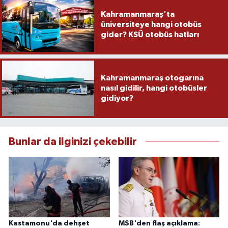
Kahramanmaraş'ta
üniversiteye hangi otobüs
gider? KSÜ otobüs hatları
Kahramanmaraş otogarına
nasıl gidilir, hangi otobüsler
gidiyor?
Bunlar da ilginizi çekebilir
Kastamonu'da dehşet
MSB'den flaş açıklama: