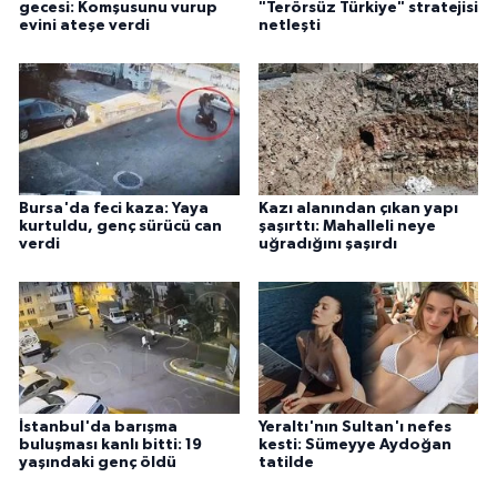
gecesi: Komşusunu vurup
"Terörsüz Türkiye" stratejisi
evini ateşe verdi
netleşti
Bursa'da feci kaza: Yaya
Kazı alanından çıkan yapı
kurtuldu, genç sürücü can
şaşırttı: Mahalleli neye
verdi
uğradığını şaşırdı
İstanbul'da barışma
Yeraltı'nın Sultan'ı nefes
buluşması kanlı bitti: 19
kesti: Sümeyye Aydoğan
yaşındaki genç öldü
tatilde