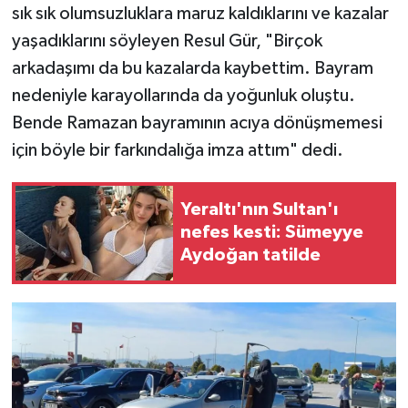
sık sık olumsuzluklara maruz kaldıklarını ve kazalar
yaşadıklarını söyleyen Resul Gür, "Birçok
arkadaşımı da bu kazalarda kaybettim. Bayram
nedeniyle karayollarında da yoğunluk oluştu.
Bende Ramazan bayramının acıya dönüşmemesi
için böyle bir farkındalığa imza attım" dedi.
Yeraltı'nın Sultan'ı
nefes kesti: Sümeyye
Aydoğan tatilde