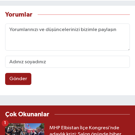
Yorumlar
Gönder
Çok Okunanlar
1
MHP Elbistan İlçe Kongresi’nde
adaylık krizi: Salon önünde biber