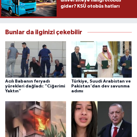
üniversiteye hangi otobüs
gider? KSÜ otobüs hatları
Bunlar da ilginizi çekebilir
Acılı Babanın feryadı
Türkiye, Suudi Arabistan ve
yürekleri dağladı: “Ciğerimi
Pakistan'dan dev savunma
Yaktın”
adımı