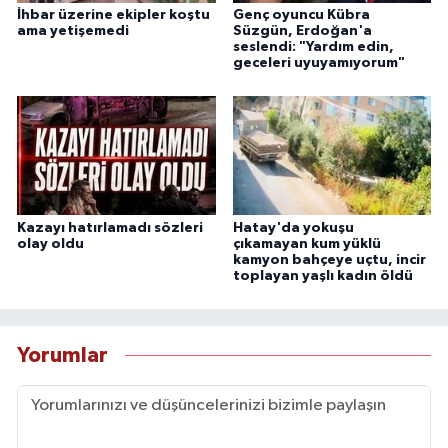
İhbar üzerine ekipler koştu
Genç oyuncu Kübra
ama yetişemedi
Süzgün, Erdoğan'a
seslendi: "Yardım edin,
geceleri uyuyamıyorum"
Kazayı hatırlamadı sözleri
Hatay'da yokuşu
olay oldu
çıkamayan kum yüklü
kamyon bahçeye uçtu, incir
toplayan yaşlı kadın öldü
Yorumlar