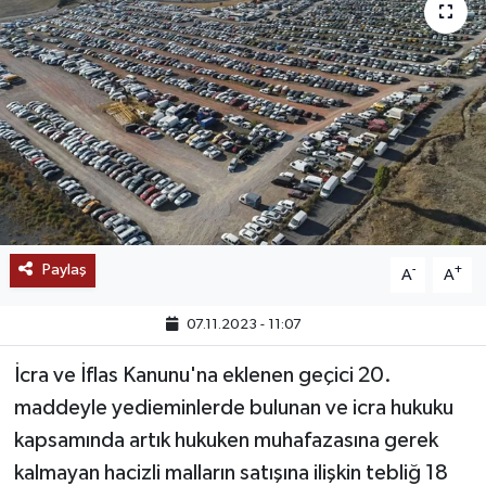
SAĞLIK
EĞİTİM
BÖLGE
KEŞFET
POPÜLER
Paylaş
-
+
A
A
DÜNYA
07.11.2023 - 11:07
TREND
İcra ve İflas Kanunu'na eklenen geçici 20.
maddeyle yedieminlerde bulunan ve icra hukuku
MEDYA
kapsamında artık hukuken muhafazasına gerek
kalmayan hacizli malların satışına ilişkin tebliğ 18
OTOMOTİV