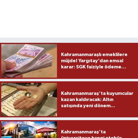
Kahramanmaraşlı emeklilere
müjde! Yargıtay’dan emsal
karar: SGK faiziyle ödeme
yapacak
Kahramanmaraş'ta kuyumcular
kazan kaldıracak: Altın
satışında yeni dönem...
Kahramanmaraş'ta