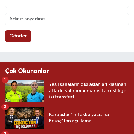
Gönder
Çok Okunanlar
1
Yeşil sahaların dişi aslanları klasman
atladı: Kahramanmaraş’tan üst lige
iki transfer!
2
Karaaslan'ın Tekke yazısına
Erkoç'tan açıklama!
3