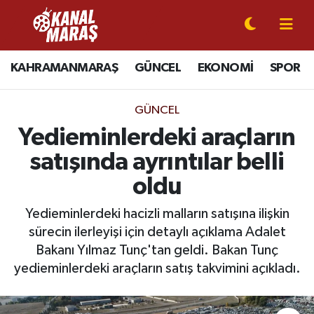
CANLI YAYIN
Kahramanmaraş Nöbetçi Eczaneler
KAHRAMANMARAŞ
GÜNCEL
EKONOMİ
SPOR
KAHRAMANMARAŞ
Kahramanmaraş Hava Durumu
GÜNCEL
GÜNCEL
Kahramanmaraş Namaz Vakitleri
Yedieminlerdeki araçların
satışında ayrıntılar belli
SPOR
Kahramanmaraş Trafik Yoğunluk Haritası
oldu
SİYASET
Süper Lig Puan Durumu ve Fikstür
Yedieminlerdeki hacizli malların satışına ilişkin
sürecin ilerleyişi için detaylı açıklama Adalet
EKONOMİ
Tüm Manşetler
Bakanı Yılmaz Tunç'tan geldi. Bakan Tunç
yedieminlerdeki araçların satış takvimini açıkladı.
GÜNDEM
Son Dakika Haberleri
MAGAZİN
Haber Arşivi