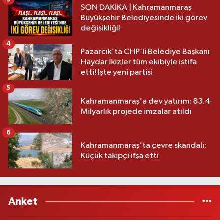
SON DAKİKA | Kahramanmaraş
Büyükşehir Belediyesinde iki görev
değişikliği!
4
Pazarcık'ta CHP’li Belediye Başkanı
Haydar İkizler tüm ekibiyle istifa
etti! İşte yeni partisi
5
Kahramanmaraş'a dev yatırım: 83.4
Milyarlık projede imzalar atıldı
6
Kahramanmaraş'ta çevre skandalı:
Küçük takipçi ifşa etti
Anket