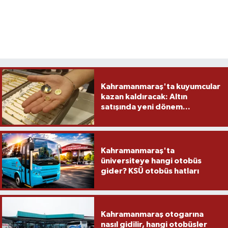
Kahramanmaraş'ta kuyumcular
kazan kaldıracak: Altın
satışında yeni dönem...
Kahramanmaraş'ta
üniversiteye hangi otobüs
gider? KSÜ otobüs hatları
Kahramanmaraş otogarına
nasıl gidilir, hangi otobüsler