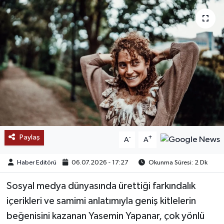
SAĞLIK
EĞİTİM
BÖLGE
KEŞFET
POPÜLER
Paylaş
-
+
A
A
DÜNYA
Haber Editörü
06.07.2026 - 17:27
Okunma Süresi: 2 Dk
TREND
Sosyal medya dünyasında ürettiği farkındalık
MEDYA
içerikleri ve samimi anlatımıyla geniş kitlelerin
beğenisini kazanan Yasemin Yapanar, çok yönlü
OTOMOTİV