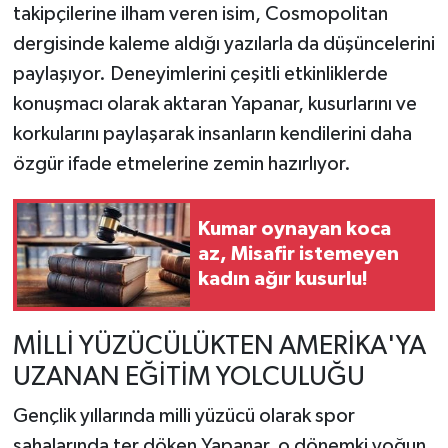
takipçilerine ilham veren isim, Cosmopolitan
dergisinde kaleme aldığı yazılarla da düşüncelerini
paylaşıyor. Deneyimlerini çeşitli etkinliklerde
konuşmacı olarak aktaran Yapanar, kusurlarını ve
korkularını paylaşarak insanların kendilerini daha
özgür ifade etmelerine zemin hazırlıyor.
Kumar oynayan koca
az, Misafir istemeyen
kadın ağır kusurlu!
MİLLİ YÜZÜCÜLÜKTEN AMERİKA'YA
UZANAN EĞİTİM YOLCULUĞU
Gençlik yıllarında milli yüzücü olarak spor
sahalarında ter döken Yapanar, o dönemki yoğun