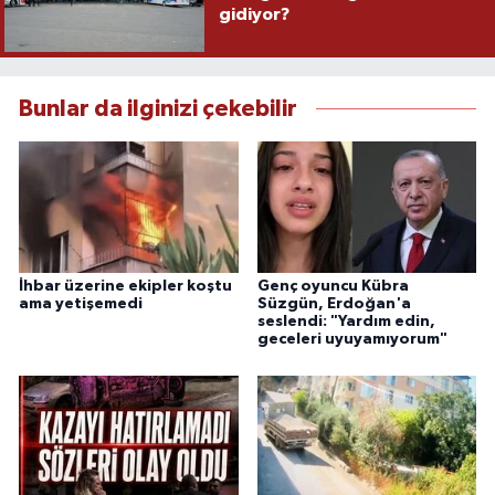
gidiyor?
Bunlar da ilginizi çekebilir
İhbar üzerine ekipler koştu
Genç oyuncu Kübra
ama yetişemedi
Süzgün, Erdoğan'a
seslendi: "Yardım edin,
geceleri uyuyamıyorum"