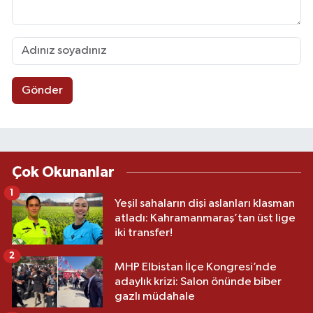
Gönder
Çok Okunanlar
1
Yeşil sahaların dişi aslanları klasman
atladı: Kahramanmaraş’tan üst lige
iki transfer!
2
MHP Elbistan İlçe Kongresi’nde
adaylık krizi: Salon önünde biber
gazlı müdahale