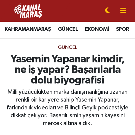
CANLI YAYIN
Kahramanmaraş Nöbetçi Eczaneler
KAHRAMANMARAŞ
GÜNCEL
EKONOMİ
SPOR
KAHRAMANMARAŞ
Kahramanmaraş Hava Durumu
GÜNCEL
GÜNCEL
Kahramanmaraş Namaz Vakitleri
Yasemin Yapanar kimdir,
ne iş yapar? Başarılarla
SPOR
Kahramanmaraş Trafik Yoğunluk Haritası
dolu biyografisi
SİYASET
Süper Lig Puan Durumu ve Fikstür
Milli yüzücülükten marka danışmanlığına uzanan
renkli bir kariyere sahip Yasemin Yapanar,
EKONOMİ
Tüm Manşetler
farkındalık videoları ve Bilinçli Geyik podcastiyle
dikkat çekiyor. Başarılı ismin yaşam hikayesini
GÜNDEM
Son Dakika Haberleri
mercek altına aldık.
MAGAZİN
Haber Arşivi