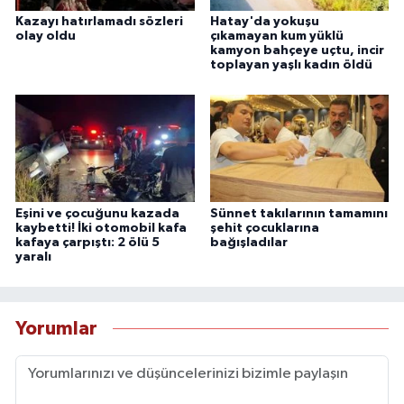
Kazayı hatırlamadı sözleri
Hatay'da yokuşu
olay oldu
çıkamayan kum yüklü
kamyon bahçeye uçtu, incir
toplayan yaşlı kadın öldü
Eşini ve çocuğunu kazada
Sünnet takılarının tamamını
kaybetti! İki otomobil kafa
şehit çocuklarına
kafaya çarpıştı: 2 ölü 5
bağışladılar
yaralı
Yorumlar