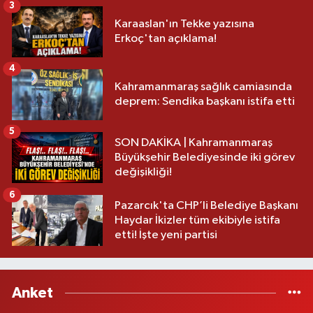
3
Karaaslan'ın Tekke yazısına
Erkoç'tan açıklama!
4
Kahramanmaraş sağlık camiasında
deprem: Sendika başkanı istifa etti
5
SON DAKİKA | Kahramanmaraş
Büyükşehir Belediyesinde iki görev
değişikliği!
6
Pazarcık'ta CHP’li Belediye Başkanı
Haydar İkizler tüm ekibiyle istifa
etti! İşte yeni partisi
Anket