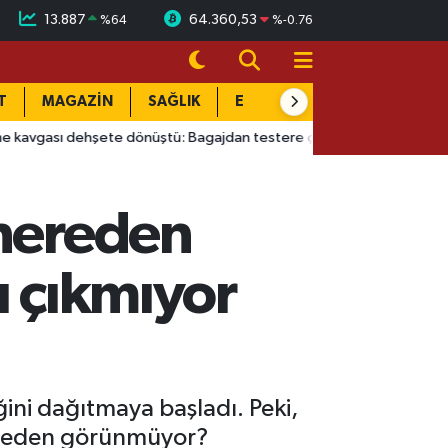
13.887
64.360,53
%
64
%
-0.76
T
MAGAZİN
SAĞLIK
EĞİTİM
YAŞAM
DÜN
ete dönüştü: Bagajdan testere çıkardı
10:56
Mersin'de acı ol
 nereden
ı çıkmıyor
ini dağıtmaya başladı. Peki,
ik neden görünmüyor?