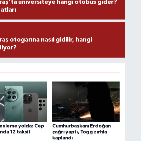
ş'ta üniversiteye hangi otobüs gider?
atları
 otogarına nasıl gidilir, hangi
diyor?
zenleme yolda: Cep
Cumhurbaşkanı Erdoğan
nda 12 taksit
çağrı yaptı, Togg zırhla
kaplandı