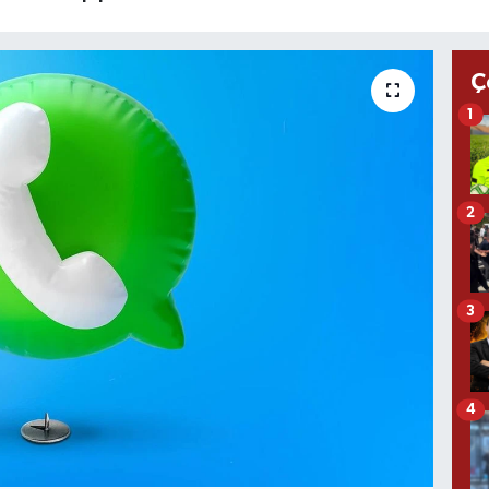
Ç
1
2
3
4