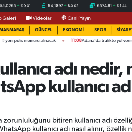
55,0265
64,1897
6574.81
%
0.01
%
0.02
%
1.44
o Galeri
Videolar
Canlı Yayın
AMANMARAŞ
GÜNCEL
EKONOMİ
SPOR
SİYASE
muru alınacak
11:08
Adana’da trafikte yol verme kavgası dehş
lanıcı adı nedir,
tsApp kullanıcı ad
runluluğunu bitiren kullanıcı adı özelliğ
hatsApp kullanıcı adı nasıl alınır, özell