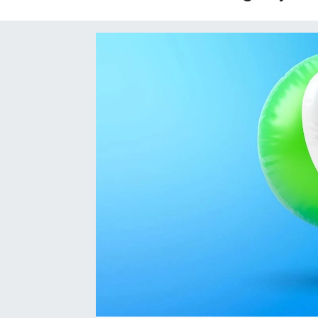
SAĞLIK
EĞİTİM
BÖLGE
KEŞFET
POPÜLER
DÜNYA
TREND
MEDYA
OTOMOTİV