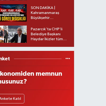
başkanı istifa etti
SON DAKİKA |
Kahramanmaraş
Büyükşehir
Belediyesinde iki
görev değişikliği!
Pazarcık'ta CHP’li
Belediye Başkanı
Haydar İkizler tüm
ekibiyle istifa etti! İşte
yeni partisi
nket
konomiden memnun
usunuz?
Ankete Katıl