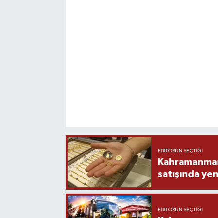
EDITÖRÜN SEÇTIĞI
Kahramanmara
satışında yen
EDITÖRÜN SEÇTIĞI