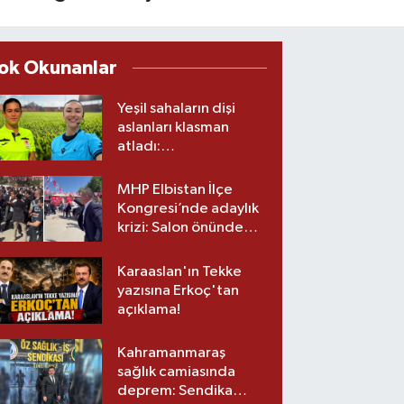
ok Okunanlar
Yeşil sahaların dişi
aslanları klasman
atladı:
Kahramanmaraş’tan
üst lige iki transfer!
MHP Elbistan İlçe
Kongresi’nde adaylık
krizi: Salon önünde
biber gazlı müdahale
Karaaslan'ın Tekke
yazısına Erkoç'tan
açıklama!
Kahramanmaraş
sağlık camiasında
deprem: Sendika