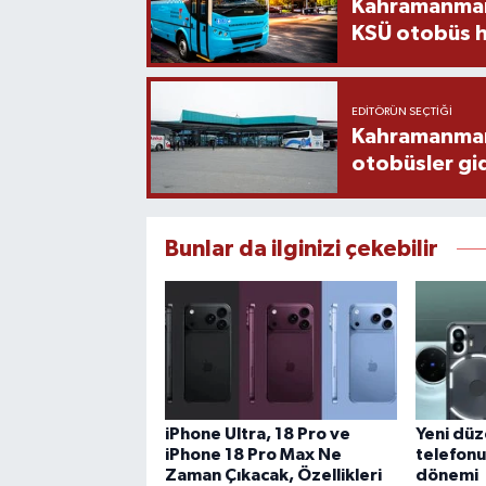
Kahramanmara
KSÜ otobüs h
EDITÖRÜN SEÇTIĞI
Kahramanmaraş
otobüsler gi
Bunlar da ilginizi çekebilir
iPhone Ultra, 18 Pro ve
Yeni dü
iPhone 18 Pro Max Ne
telefonu
Zaman Çıkacak, Özellikleri
dönemi