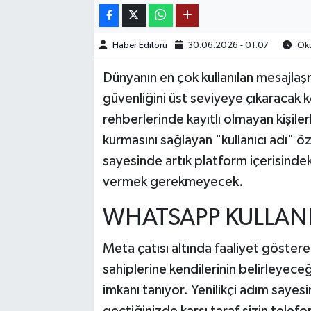
TEKNOLOJİ
Haber Editörü
30.06.2026 - 01:07
Oku
YAŞAM
Dünyanın en çok kullanılan mesajla
güvenliğini üst seviyeye çıkaracak kök
KÜLTÜR SANAT
rehberlerinde kayıtlı olmayan kişile
kurmasını sağlayan "kullanıcı adı" öz
sayesinde artık platform içerisinde
vermek gerekmeyecek.
WHATSAPP KULLANI
Meta çatısı altında faaliyet göstere
sahiplerine kendilerinin belirleyec
imkanı tanıyor. Yenilikçi adım sayesind
geçtiğinizde karşı taraf sizin telef