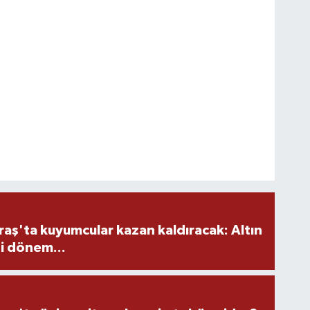
ş'ta kuyumcular kazan kaldıracak: Altın
i dönem...