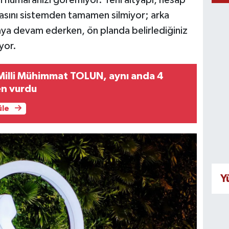
asını sistemden tamamen silmiyor; arka
ya devam ederken, ön planda belirlediğiniz
iyor.
Milli Mühimmat TOLUN, aynı anda 4
en vurdu
üle
Y