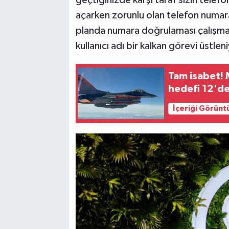
açarken zorunlu olan telefon numar
planda numara doğrulaması çalışma
kullanıcı adı bir kalkan görevi üstlen
Tam isabet! 
hedefi 12'd
İçeriği Görünt