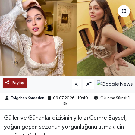
SAĞLIK
EĞİTİM
BÖLGE
KEŞFET
POPÜLER
Paylaş
-
+
A
A
DÜNYA
Tolgahan Karaaslan
09.07.2026 - 10:40
Okunma Süresi: 1
TREND
Dk
Güller ve Günahlar dizisinin yıldızı Cemre Baysel,
MEDYA
yoğun geçen sezonun yorgunluğunu atmak için
OTOMOTİV