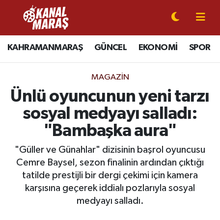
CANLI YAYIN
Kahramanmaraş Nöbetçi Eczaneler
KAHRAMANMARAŞ
GÜNCEL
EKONOMİ
SPOR
KAHRAMANMARAŞ
Kahramanmaraş Hava Durumu
MAGAZİN
GÜNCEL
Kahramanmaraş Namaz Vakitleri
Ünlü oyuncunun yeni tarzı
sosyal medyayı salladı:
SPOR
Kahramanmaraş Trafik Yoğunluk Haritası
"Bambaşka aura"
SİYASET
Süper Lig Puan Durumu ve Fikstür
"Güller ve Günahlar" dizisinin başrol oyuncusu
Cemre Baysel, sezon finalinin ardından çıktığı
EKONOMİ
Tüm Manşetler
tatilde prestijli bir dergi çekimi için kamera
karşısına geçerek iddialı pozlarıyla sosyal
GÜNDEM
Son Dakika Haberleri
medyayı salladı.
MAGAZİN
Haber Arşivi