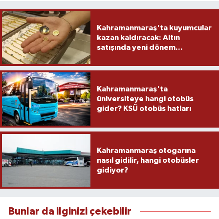
Kahramanmaraş'ta kuyumcular
kazan kaldıracak: Altın
satışında yeni dönem...
Kahramanmaraş'ta
üniversiteye hangi otobüs
gider? KSÜ otobüs hatları
Kahramanmaraş otogarına
nasıl gidilir, hangi otobüsler
gidiyor?
Bunlar da ilginizi çekebilir