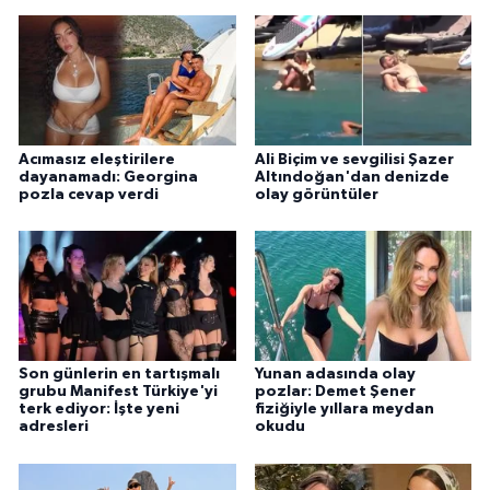
Acımasız eleştirilere
Ali Biçim ve sevgilisi Şazer
dayanamadı: Georgina
Altındoğan'dan denizde
pozla cevap verdi
olay görüntüler
Son günlerin en tartışmalı
Yunan adasında olay
grubu Manifest Türkiye'yi
pozlar: Demet Şener
terk ediyor: İşte yeni
fiziğiyle yıllara meydan
adresleri
okudu