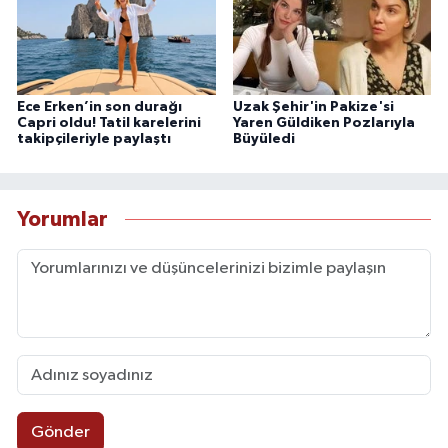
Ece Erken’in son durağı
Uzak Şehir'in Pakize'si
Capri oldu! Tatil karelerini
Yaren Güldiken Pozlarıyla
takipçileriyle paylaştı
Büyüledi
Yorumlar
Gönder