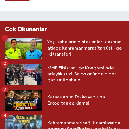
Çok Okunanlar
1
Yeşil sahaların dişi aslanları klasman
atladı: Kahramanmaraş’tan üst lige
iki transfer!
2
MHP Elbistan İlçe Kongresi’nde
adaylık krizi: Salon önünde biber
gazlı müdahale
3
Karaaslan'ın Tekke yazısına
Erkoç'tan açıklama!
4
Kahramanmaraş sağlık camiasında