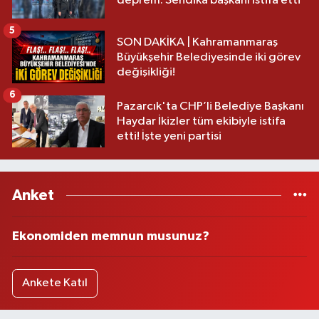
deprem: Sendika başkanı istifa etti
5
SON DAKİKA | Kahramanmaraş
Büyükşehir Belediyesinde iki görev
değişikliği!
6
Pazarcık'ta CHP’li Belediye Başkanı
Haydar İkizler tüm ekibiyle istifa
etti! İşte yeni partisi
Anket
Ekonomiden memnun musunuz?
Ankete Katıl