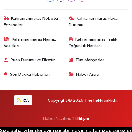
Kahramanmaraş Nöbetçi
Kahramanmaraş Hava
Eczaneler
Durumu
Kahramanmaraş Namaz
Kahramanmaraş Trafik
Vakitleri
Yoğunluk Haritası
Puan Durumu ve Fikstür
Tüm Manşetler
Son Dakika Haberleri
Haber Arşivi
RSS
Copyright © 2026. Her hakkı saklıdır.
Haber Yazılımı:
TE Bilişim
Size daha iyi bir deneyim sunabilmek için sitemizde çerezler