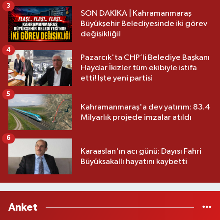
3
SON DAKİKA | Kahramanmaraş
Büyükşehir Belediyesinde iki görev
değişikliği!
4
Pazarcık'ta CHP’li Belediye Başkanı
Haydar İkizler tüm ekibiyle istifa
etti! İşte yeni partisi
5
Kahramanmaraş'a dev yatırım: 83.4
Milyarlık projede imzalar atıldı
6
Karaaslan'ın acı günü: Dayısı Fahri
Büyüksakallı hayatını kaybetti
Anket