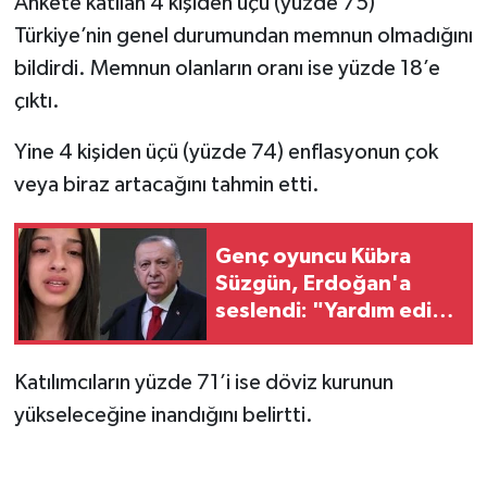
Ankete katılan 4 kişiden üçü (yüzde 75)
Türkiye’nin genel durumundan memnun olmadığını
bildirdi. Memnun olanların oranı ise yüzde 18’e
çıktı.
Yine 4 kişiden üçü (yüzde 74) enflasyonun çok
veya biraz artacağını tahmin etti.
Genç oyuncu Kübra
Süzgün, Erdoğan'a
seslendi: "Yardım edin,
geceleri
uyuyamıyorum"
Katılımcıların yüzde 71’i ise döviz kurunun
yükseleceğine inandığını belirtti.