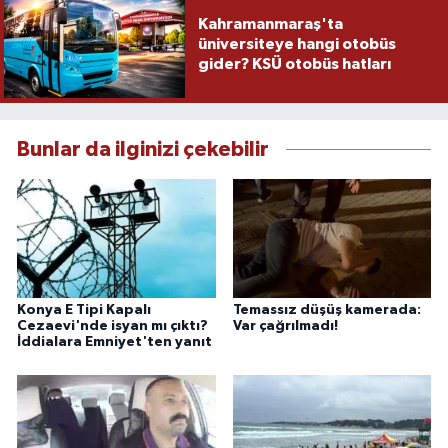
Kahramanmaraş'ta
üniversiteye hangi otobüs
gider? KSÜ otobüs hatları
Bunlar da ilginizi çekebilir
Konya E Tipi Kapalı
Temassız düşüş kamerada:
Cezaevi'nde isyan mı çıktı?
Var çağrılmadı!
İddialara Emniyet'ten yanıt