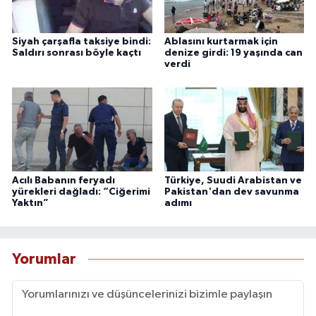
Siyah çarşafla taksiye bindi:
Ablasını kurtarmak için
Saldırı sonrası böyle kaçtı
denize girdi: 19 yaşında can
verdi
Acılı Babanın feryadı
Türkiye, Suudi Arabistan ve
yürekleri dağladı: “Ciğerimi
Pakistan'dan dev savunma
Yaktın”
adımı
Yorumlar