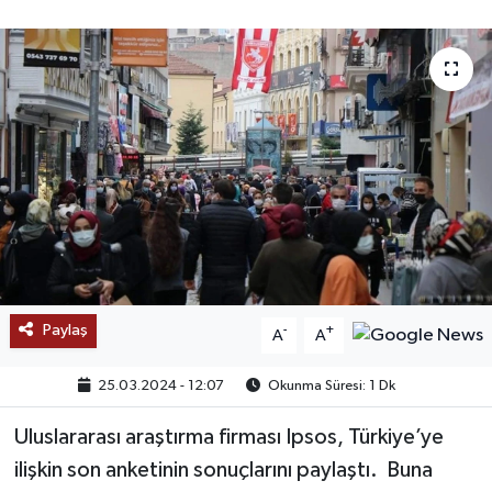
SAĞLIK
EĞİTİM
BÖLGE
KEŞFET
POPÜLER
DÜNYA
Paylaş
-
+
A
A
TREND
25.03.2024 - 12:07
Okunma Süresi: 1 Dk
MEDYA
Uluslararası araştırma firması Ipsos, Türkiye’ye
ilişkin son anketinin sonuçlarını paylaştı. Buna
OTOMOTİV