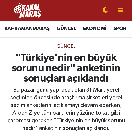
CANLI YAYIN
Kahramanmaraş Nöbetçi Eczaneler
KAHRAMANMARAŞ
GÜNCEL
EKONOMİ
SPOR
KAHRAMANMARAŞ
Kahramanmaraş Hava Durumu
GÜNCEL
GÜNCEL
Kahramanmaraş Namaz Vakitleri
"Türkiye'nin en büyük
sorunu nedir" anketinin
SPOR
Kahramanmaraş Trafik Yoğunluk Haritası
sonuçları açıklandı
SİYASET
Süper Lig Puan Durumu ve Fikstür
Bu pazar günü yapılacak olan 31 Mart yerel
seçimleri öncesinde araştırma şirketleri yerel
EKONOMİ
Tüm Manşetler
seçim anketlerini açıklamayı devam ederken,
A'dan Z'ye tüm partilerin yüzüne tokat gibi
GÜNDEM
Son Dakika Haberleri
çarpması gereken "Türkiye'nin en büyük sorunu
MAGAZİN
Haber Arşivi
nedir" anketinin sonuçları açıklandı.