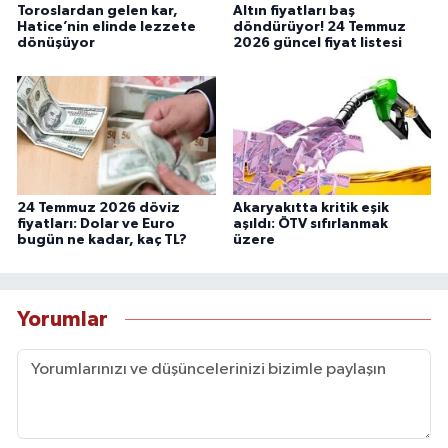
Toroslardan gelen kar,
Altın fiyatları baş
Hatice’nin elinde lezzete
döndürüyor! 24 Temmuz
dönüşüyor
2026 güncel fiyat listesi
24 Temmuz 2026 döviz
Akaryakıtta kritik eşik
fiyatları: Dolar ve Euro
aşıldı: ÖTV sıfırlanmak
bugün ne kadar, kaç TL?
üzere
Yorumlar