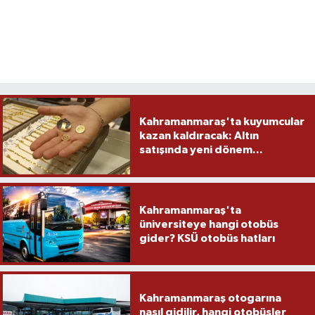
Kahramanmaraş'ta kuyumcular
kazan kaldıracak: Altın
satışında yeni dönem...
Kahramanmaraş'ta
üniversiteye hangi otobüs
gider? KSÜ otobüs hatları
Kahramanmaraş otogarına
nasıl gidilir, hangi otobüsler