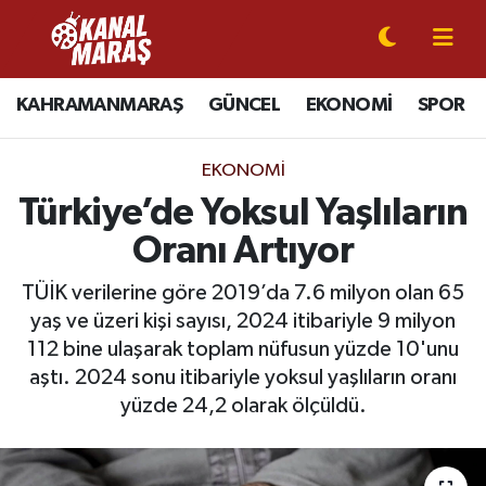
CANLI YAYIN
Kahramanmaraş Nöbetçi Eczaneler
KAHRAMANMARAŞ
GÜNCEL
EKONOMİ
SPOR
KAHRAMANMARAŞ
Kahramanmaraş Hava Durumu
EKONOMI
GÜNCEL
Kahramanmaraş Namaz Vakitleri
Türkiye’de Yoksul Yaşlıların
Oranı Artıyor
SPOR
Kahramanmaraş Trafik Yoğunluk Haritası
TÜİK verilerine göre 2019’da 7.6 milyon olan 65
SİYASET
Süper Lig Puan Durumu ve Fikstür
yaş ve üzeri kişi sayısı, 2024 itibariyle 9 milyon
112 bine ulaşarak toplam nüfusun yüzde 10'unu
EKONOMİ
Tüm Manşetler
aştı. 2024 sonu itibariyle yoksul yaşlıların oranı
yüzde 24,2 olarak ölçüldü.
GÜNDEM
Son Dakika Haberleri
MAGAZİN
Haber Arşivi