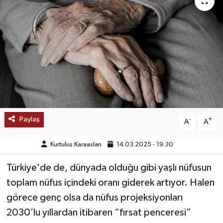
SAĞLIK
EĞİTİM
BÖLGE
KEŞFET
POPÜLER
Paylaş
-
+
A
A
DÜNYA
Kurtuluş Karaaslan
14.03.2025 - 19:30
Türkiye'de de, dünyada olduğu gibi yaşlı nüfusun
TREND
toplam nüfus içindeki oranı giderek artıyor. Halen
MEDYA
görece genç olsa da nüfus projeksiyonları
2030’lu yıllardan itibaren “fırsat penceresi”
OTOMOTİV