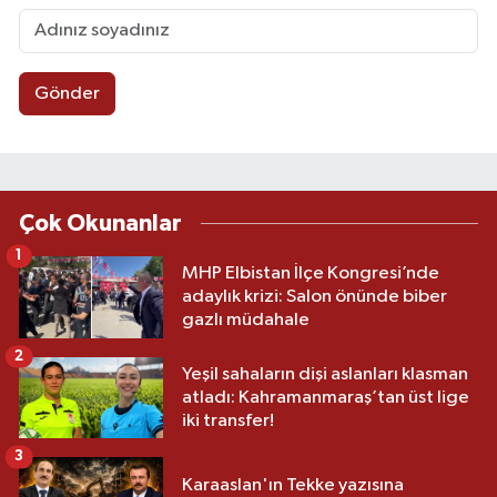
Gönder
Çok Okunanlar
1
MHP Elbistan İlçe Kongresi’nde
adaylık krizi: Salon önünde biber
gazlı müdahale
2
Yeşil sahaların dişi aslanları klasman
atladı: Kahramanmaraş’tan üst lige
iki transfer!
3
Karaaslan'ın Tekke yazısına