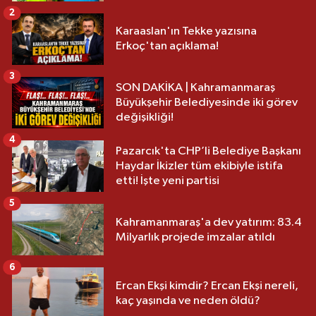
2
Karaaslan'ın Tekke yazısına
Erkoç'tan açıklama!
3
SON DAKİKA | Kahramanmaraş
Büyükşehir Belediyesinde iki görev
değişikliği!
4
Pazarcık'ta CHP’li Belediye Başkanı
Haydar İkizler tüm ekibiyle istifa
etti! İşte yeni partisi
5
Kahramanmaraş'a dev yatırım: 83.4
Milyarlık projede imzalar atıldı
6
Ercan Ekşi kimdir? Ercan Ekşi nereli,
kaç yaşında ve neden öldü?