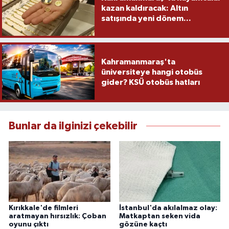
kazan kaldıracak: Altın
satışında yeni dönem...
Kahramanmaraş'ta
üniversiteye hangi otobüs
gider? KSÜ otobüs hatları
Bunlar da ilginizi çekebilir
Kırıkkale'de filmleri
İstanbul'da akılalmaz olay:
aratmayan hırsızlık: Çoban
Matkaptan seken vida
oyunu çıktı
gözüne kaçtı