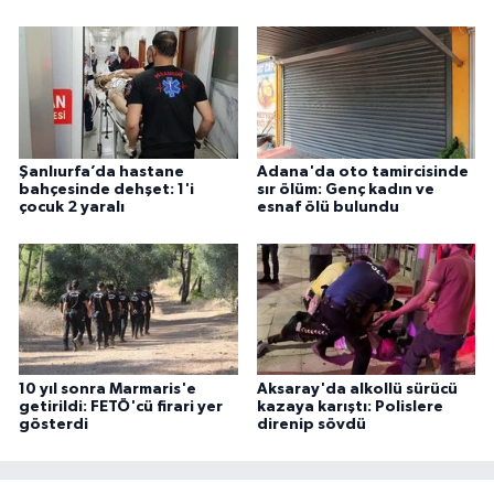
Şanlıurfa’da hastane
Adana'da oto tamircisinde
bahçesinde dehşet: 1'i
sır ölüm: Genç kadın ve
çocuk 2 yaralı
esnaf ölü bulundu
10 yıl sonra Marmaris'e
Aksaray'da alkollü sürücü
getirildi: FETÖ'cü firari yer
kazaya karıştı: Polislere
gösterdi
direnip sövdü