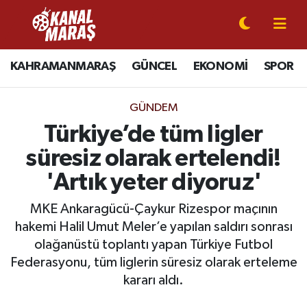
CANLI YAYIN
Kahramanmaraş Nöbetçi Eczaneler
KAHRAMANMARAŞ
GÜNCEL
EKONOMİ
SPOR
KAHRAMANMARAŞ
Kahramanmaraş Hava Durumu
GÜNDEM
GÜNCEL
Kahramanmaraş Namaz Vakitleri
Türkiye’de tüm ligler
süresiz olarak ertelendi!
SPOR
Kahramanmaraş Trafik Yoğunluk Haritası
'Artık yeter diyoruz'
SİYASET
Süper Lig Puan Durumu ve Fikstür
MKE Ankaragücü-Çaykur Rizespor maçının
hakemi Halil Umut Meler’e yapılan saldırı sonrası
EKONOMİ
Tüm Manşetler
olağanüstü toplantı yapan Türkiye Futbol
Federasyonu, tüm liglerin süresiz olarak erteleme
GÜNDEM
Son Dakika Haberleri
kararı aldı.
MAGAZİN
Haber Arşivi