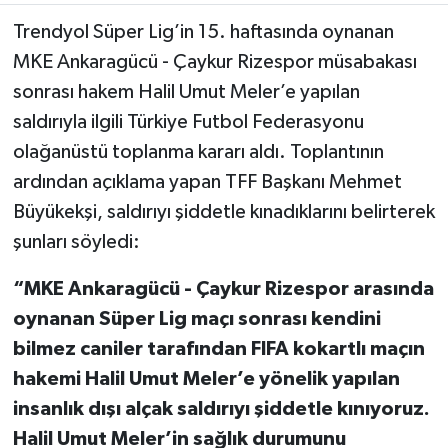
Trendyol Süper Lig’in 15. haftasında oynanan
TEKNOLOJİ
MKE Ankaragücü - Çaykur Rizespor müsabakası
sonrası hakem Halil Umut Meler’e yapılan
YAŞAM
saldırıyla ilgili Türkiye Futbol Federasyonu
KÜLTÜR SANAT
olağanüstü toplanma kararı aldı. Toplantının
ardından açıklama yapan TFF Başkanı Mehmet
Büyükekşi, saldırıyı şiddetle kınadıklarını belirterek
şunları söyledi:
“MKE Ankaragücü - Çaykur Rizespor arasında
oynanan Süper Lig maçı sonrası kendini
bilmez caniler tarafından FIFA kokartlı maçın
hakemi Halil Umut Meler’e yönelik yapılan
insanlık dışı alçak saldırıyı şiddetle kınıyoruz.
Halil Umut Meler’in sağlık durumunu