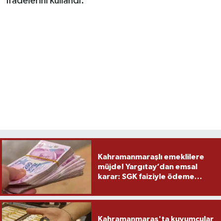
ifadelerini kullandı.
Kahramanmaraşlı emeklilere
müjde! Yargıtay’dan emsal
karar: SGK faiziyle ödeme
yapacak
Kahramanmaraş'ta kuyumcular