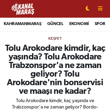
CANLI YAYIN
Kahramanmaraş Nöbetçi Eczaneler
KAHRAMANMARAŞ
GÜNCEL
EKONOMİ
SPOR
KAHRAMANMARAŞ
Kahramanmaraş Hava Durumu
KEŞFET
GÜNCEL
Kahramanmaraş Namaz Vakitleri
Tolu Arokodare kimdir, kaç
yaşında? Tolu Arokodare
SPOR
Kahramanmaraş Trafik Yoğunluk Haritası
Trabzonspor'a ne zaman
SİYASET
Süper Lig Puan Durumu ve Fikstür
geliyor? Tolu
Arokodare'nin bonservisi
EKONOMİ
Tüm Manşetler
ve maaşı ne kadar?
GÜNDEM
Son Dakika Haberleri
Tolu Arokodare kimdir, kaç yaşında ve
MAGAZİN
Haber Arşivi
Trabzonspor'a ne zaman geliyor? Bordo-