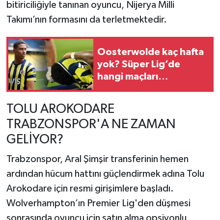
bitiriciliğiyle tanınan oyuncu, Nijerya Milli
Takımı’nın formasını da terletmektedir.
Oosterwolde kaç hafta
yok? Süper Lig’de
hangi maçları
kaçıracak?
TOLU AROKODARE
TRABZONSPOR'A NE ZAMAN
GELİYOR?
Trabzonspor, Aral Şimşir transferinin hemen
ardından hücum hattını güçlendirmek adına Tolu
Arokodare için resmi girişimlere başladı.
Wolverhampton’ın Premier Lig'den düşmesi
sonrasında oyuncu için satın alma opsiyonlu