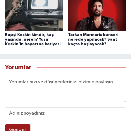
Rapçi Keskin kimdir, kaç
Tarkan Marmaris konseri
yaşında, nereli? Yuşa
nerede yapılacak? Saat
Keskin'in hayatı ve kariyeri
kaçta başlayacak?
Yorumlar
Gönder