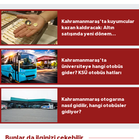
Kahramanmaraş'ta kuyumcular
kazan kaldıracak: Altın
satışında yeni dönem...
Kahramanmaraş'ta
üniversiteye hangi otobüs
gider? KSÜ otobüs hatları
Kahramanmaraş otogarına
nasıl gidilir, hangi otobüsler
gidiyor?
Bunlar da ilginizi çekebilir