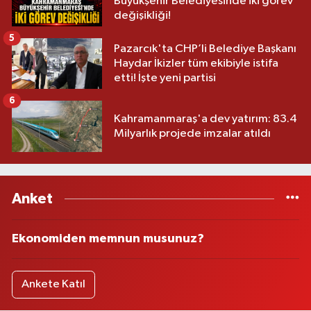
Büyükşehir Belediyesinde iki görev
değişikliği!
5
Pazarcık'ta CHP’li Belediye Başkanı
Haydar İkizler tüm ekibiyle istifa
etti! İşte yeni partisi
6
Kahramanmaraş'a dev yatırım: 83.4
Milyarlık projede imzalar atıldı
Anket
Ekonomiden memnun musunuz?
Ankete Katıl