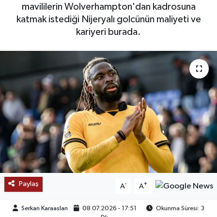
mavililerin Wolverhampton'dan kadrosuna
SAĞLIK
katmak istediği Nijeryalı golcünün maliyeti ve
kariyeri burada.
EĞİTİM
BÖLGE
KEŞFET
POPÜLER
DÜNYA
TREND
Paylaş
-
+
A
A
MEDYA
Serkan Karaaslan
08.07.2026 - 17:51
Okunma Süresi: 3
OTOMOTİV