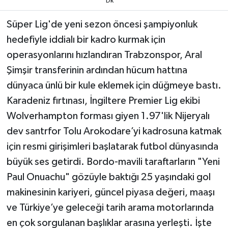
Dk
TEKNOLOJİ
Süper Lig'de yeni sezon öncesi şampiyonluk
hedefiyle iddialı bir kadro kurmak için
YAŞAM
operasyonlarını hızlandıran Trabzonspor, Aral
Şimşir transferinin ardından hücum hattına
KÜLTÜR SANAT
dünyaca ünlü bir kule eklemek için düğmeye bastı.
Karadeniz fırtınası, İngiltere Premier Lig ekibi
Wolverhampton forması giyen 1.97'lik Nijeryalı
dev santrfor Tolu Arokodare’yi kadrosuna katmak
için resmi girişimleri başlatarak futbol dünyasında
büyük ses getirdi. Bordo-mavili taraftarların "Yeni
Paul Onuachu" gözüyle baktığı 25 yaşındaki gol
makinesinin kariyeri, güncel piyasa değeri, maaşı
ve Türkiye’ye geleceği tarih arama motorlarında
en çok sorgulanan başlıklar arasına yerleşti. İşte