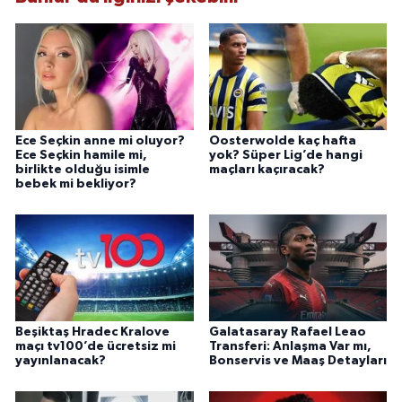
Ece Seçkin anne mi oluyor?
Oosterwolde kaç hafta
Ece Seçkin hamile mi,
yok? Süper Lig’de hangi
birlikte olduğu isimle
maçları kaçıracak?
bebek mi bekliyor?
Beşiktaş Hradec Kralove
Galatasaray Rafael Leao
maçı tv100’de ücretsiz mi
Transferi: Anlaşma Var mı,
yayınlanacak?
Bonservis ve Maaş Detayları