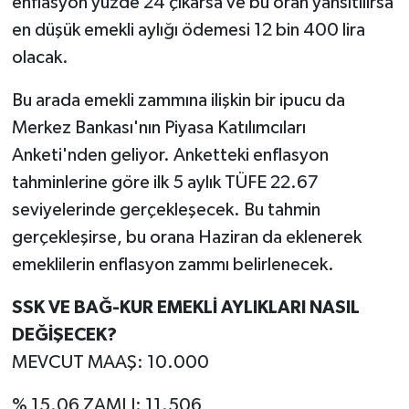
enflasyon yüzde 24 çıkarsa ve bu oran yansıtılırsa
en düşük emekli aylığı ödemesi 12 bin 400 lira
olacak.
Bu arada emekli zammına ilişkin bir ipucu da
Merkez Bankası'nın Piyasa Katılımcıları
Anketi'nden geliyor. Anketteki enflasyon
tahminlerine göre ilk 5 aylık TÜFE 22.67
seviyelerinde gerçekleşecek. Bu tahmin
gerçekleşirse, bu orana Haziran da eklenerek
emeklilerin enflasyon zammı belirlenecek.
SSK VE BAĞ-KUR EMEKLİ AYLIKLARI NASIL
DEĞİŞECEK?
MEVCUT MAAŞ: 10.000
% 15.06 ZAMLI: 11.506