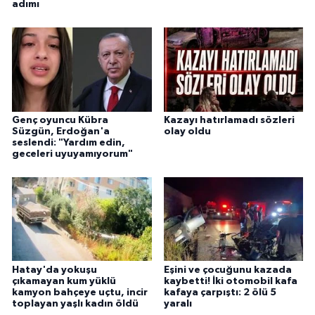
adımı
Genç oyuncu Kübra
Kazayı hatırlamadı sözleri
Süzgün, Erdoğan'a
olay oldu
seslendi: "Yardım edin,
geceleri uyuyamıyorum"
Hatay'da yokuşu
Eşini ve çocuğunu kazada
çıkamayan kum yüklü
kaybetti! İki otomobil kafa
kamyon bahçeye uçtu, incir
kafaya çarpıştı: 2 ölü 5
toplayan yaşlı kadın öldü
yaralı