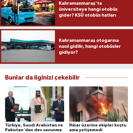
Kahramanmaraş'ta
üniversiteye hangi otobüs
gider? KSÜ otobüs hatları
Kahramanmaraş otogarına
nasıl gidilir, hangi otobüsler
gidiyor?
Bunlar da ilginizi çekebilir
Türkiye, Suudi Arabistan ve
İhbar üzerine ekipler koştu
Pakistan'dan dev savunma
ama yetişemedi