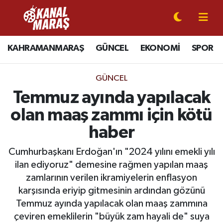
CANLI YAYIN
Kahramanmaraş Nöbetçi Eczaneler
KAHRAMANMARAŞ
GÜNCEL
EKONOMİ
SPOR
KAHRAMANMARAŞ
Kahramanmaraş Hava Durumu
GÜNCEL
GÜNCEL
Kahramanmaraş Namaz Vakitleri
Temmuz ayında yapılacak
olan maaş zammı için kötü
SPOR
Kahramanmaraş Trafik Yoğunluk Haritası
haber
SİYASET
Süper Lig Puan Durumu ve Fikstür
Cumhurbaşkanı Erdoğan'ın "2024 yılını emekli yılı
ilan ediyoruz" demesine rağmen yapılan maaş
EKONOMİ
Tüm Manşetler
zamlarının verilen ikramiyelerin enflasyon
karşısında eriyip gitmesinin ardından gözünü
GÜNDEM
Son Dakika Haberleri
Temmuz ayında yapılacak olan maaş zammına
MAGAZİN
Haber Arşivi
çeviren emeklilerin "büyük zam hayali de" suya