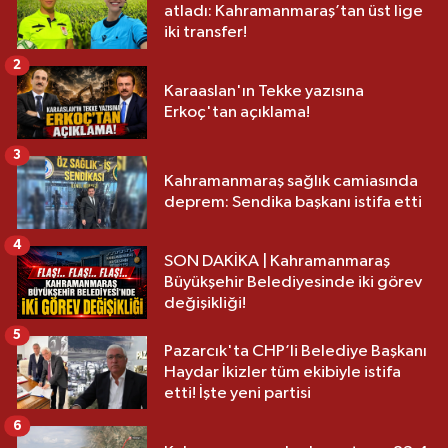
atladı: Kahramanmaraş’tan üst lige
iki transfer!
2
Karaaslan'ın Tekke yazısına
Erkoç'tan açıklama!
3
Kahramanmaraş sağlık camiasında
deprem: Sendika başkanı istifa etti
4
SON DAKİKA | Kahramanmaraş
Büyükşehir Belediyesinde iki görev
değişikliği!
5
Pazarcık'ta CHP’li Belediye Başkanı
Haydar İkizler tüm ekibiyle istifa
etti! İşte yeni partisi
6