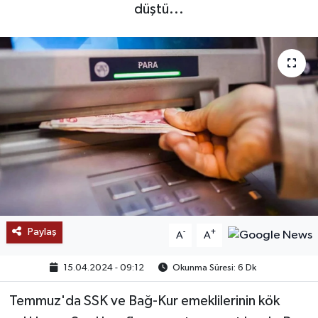
düştü...
SAĞLIK
EĞİTİM
BÖLGE
KEŞFET
POPÜLER
DÜNYA
Paylaş
-
+
A
A
TREND
15.04.2024 - 09:12
Okunma Süresi: 6 Dk
MEDYA
Temmuz'da SSK ve Bağ-Kur emeklilerinin kök
OTOMOTİV