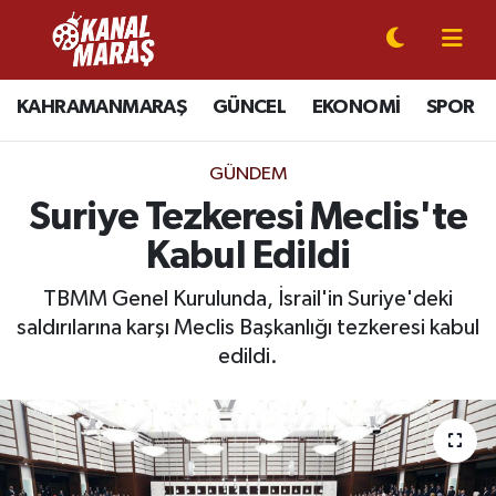
CANLI YAYIN
Kahramanmaraş Nöbetçi Eczaneler
KAHRAMANMARAŞ
GÜNCEL
EKONOMİ
SPOR
KAHRAMANMARAŞ
Kahramanmaraş Hava Durumu
GÜNDEM
GÜNCEL
Kahramanmaraş Namaz Vakitleri
Suriye Tezkeresi Meclis'te
Kabul Edildi
SPOR
Kahramanmaraş Trafik Yoğunluk Haritası
TBMM Genel Kurulunda, İsrail'in Suriye'deki
SİYASET
Süper Lig Puan Durumu ve Fikstür
saldırılarına karşı Meclis Başkanlığı tezkeresi kabul
edildi.
EKONOMİ
Tüm Manşetler
GÜNDEM
Son Dakika Haberleri
MAGAZİN
Haber Arşivi