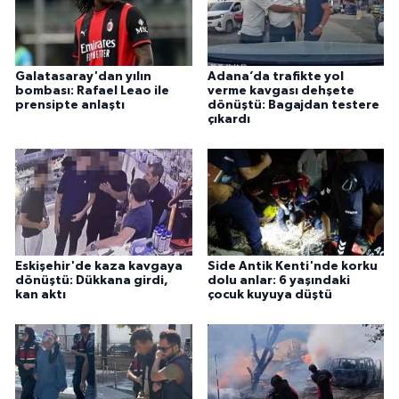
Galatasaray'dan yılın
Adana’da trafikte yol
bombası: Rafael Leao ile
verme kavgası dehşete
prensipte anlaştı
dönüştü: Bagajdan testere
çıkardı
Eskişehir'de kaza kavgaya
Side Antik Kenti'nde korku
dönüştü: Dükkana girdi,
dolu anlar: 6 yaşındaki
kan aktı
çocuk kuyuya düştü