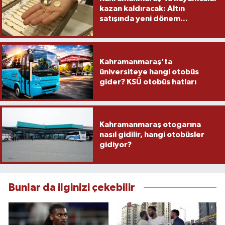
kazan kaldıracak: Altın
satışında yeni dönem...
Kahramanmaraş'ta
üniversiteye hangi otobüs
gider? KSÜ otobüs hatları
Kahramanmaraş otogarına
nasıl gidilir, hangi otobüsler
gidiyor?
Bunlar da ilginizi çekebilir