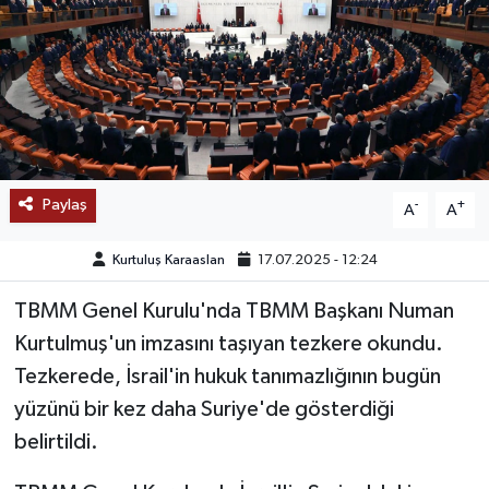
SAĞLIK
EĞİTİM
BÖLGE
KEŞFET
Paylaş
-
+
A
A
POPÜLER
Kurtuluş Karaaslan
17.07.2025 - 12:24
TBMM Genel Kurulu'nda TBMM Başkanı Numan
DÜNYA
Kurtulmuş'un imzasını taşıyan tezkere okundu.
TREND
Tezkerede, İsrail'in hukuk tanımazlığının bugün
yüzünü bir kez daha Suriye'de gösterdiği
MEDYA
belirtildi.
OTOMOTİV