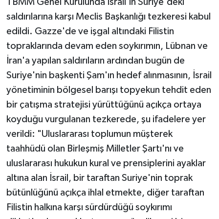
TBMM Genel Kurulunda İsrail'in Suriye'deki
saldırılarına karşı Meclis Başkanlığı tezkeresi kabul
TEKNOLOJİ
edildi. Gazze'de ve işgal altındaki Filistin
topraklarında devam eden soykırımın, Lübnan ve
YAŞAM
İran'a yapılan saldırıların ardından bugün de
KÜLTÜR SANAT
Suriye'nin başkenti Şam'ın hedef alınmasının, İsrail
yönetiminin bölgesel barışı topyekun tehdit eden
bir çatışma stratejisi yürüttüğünü açıkça ortaya
koyduğu vurgulanan tezkerede, şu ifadelere yer
verildi: "Uluslararası toplumun müşterek
taahhüdü olan Birleşmiş Milletler Şartı'nı ve
uluslararası hukukun kural ve prensiplerini ayaklar
altına alan İsrail, bir taraftan Suriye'nin toprak
bütünlüğünü açıkça ihlal etmekte, diğer taraftan
Filistin halkına karşı sürdürdüğü soykırımı