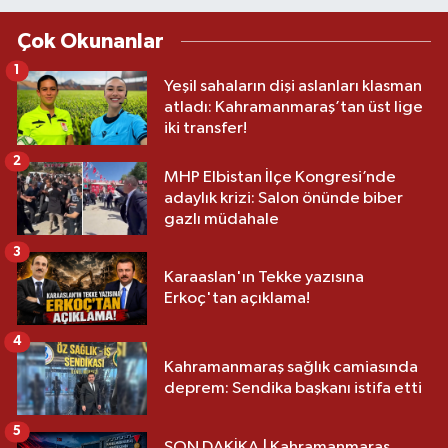
Çok Okunanlar
1
Yeşil sahaların dişi aslanları klasman
atladı: Kahramanmaraş’tan üst lige
iki transfer!
2
MHP Elbistan İlçe Kongresi’nde
adaylık krizi: Salon önünde biber
gazlı müdahale
3
Karaaslan'ın Tekke yazısına
Erkoç'tan açıklama!
4
Kahramanmaraş sağlık camiasında
deprem: Sendika başkanı istifa etti
5
SON DAKİKA | Kahramanmaraş