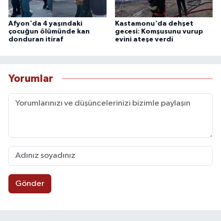
Afyon'da 4 yaşındaki
Kastamonu'da dehşet
çocuğun ölümünde kan
gecesi: Komşusunu vurup
donduran itiraf
evini ateşe verdi
Yorumlar
Gönder