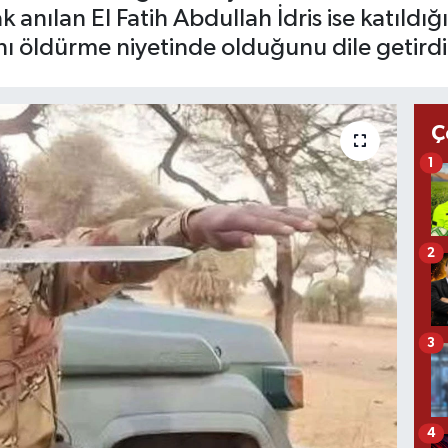
k anılan El Fatih Abdullah İdris ise katıldı
ı öldürme niyetinde olduğunu dile getirdi
Ç
1
2
3
4