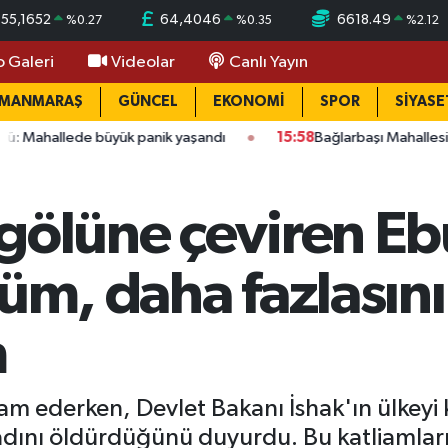
55,1652
64,4046
6618.49
%
0.27
%
0.35
%
2.12
o Galeri
Videolar
Canlı Yayın
AMANMARAŞ
GÜNCEL
EKONOMİ
SPOR
SİYASE
 büyük panik yaşandı
15:58
Bağlarbaşı Mahallesi'nde 101. bulu
gölüne çeviren Ebu
düm, daha fazlasını
m
vam ederken, Devlet Bakanı İshak'ın ülkey
adını öldürdüğünü duyurdu. Bu katliamların