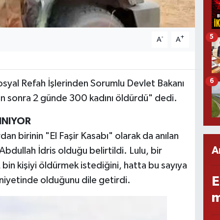
5
-
+
A
A
6
Sosyal Refah İşlerinden Sorumlu Devlet Bakanı
en sonra 2 günde 300 kadını öldürdü" dedi.
INIYOR
dan birinin "El Faşir Kasabı" olarak da anılan
A
Abdullah İdris olduğu belirtildi. Lulu, bir
in kişiyi öldürmek istediğini, hatta bu sayıya
E
 niyetinde olduğunu dile getirdi.
m