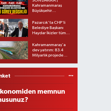
SON DAKİKA |
Kahramanmaraş
Büyükşehir
Belediyesinde iki
görev değişikliği!
Pazarcık'ta CHP’li
Belediye Başkanı
Haydar İkizler tüm
ekibiyle istifa etti! İşte
yeni partisi
Kahramanmaraş'a
dev yatırım: 83.4
Milyarlık projede
imzalar atıldı
nket
konomiden memnun
usunuz?