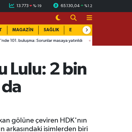
13.773
65.130,04
%
-19
%
1.2
T
MAGAZİN
SAĞLIK
EĞİTİM
YAŞAM
DÜN
şma: Sorunlar masaya yatırıldı
15:41
Ağustos Fuarı'nda Madrig
 Lulu: 2 bin
 da
i kan gölüne çeviren HDK'nın
 arkasındaki isimlerden biri