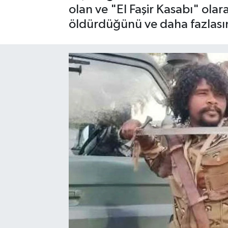
olan ve "El Faşir Kasabı" olara
SAĞLIK
öldürdüğünü ve daha fazlasın
EĞİTİM
BÖLGE
KEŞFET
POPÜLER
DÜNYA
TREND
MEDYA
OTOMOTİV