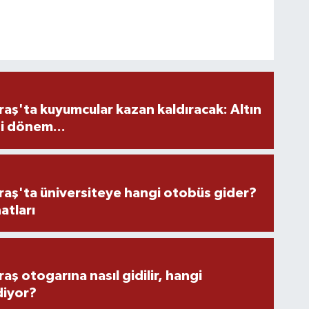
ş'ta kuyumcular kazan kaldıracak: Altın
i dönem...
ş'ta üniversiteye hangi otobüs gider?
atları
 otogarına nasıl gidilir, hangi
diyor?