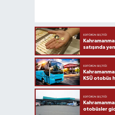
EDITÖRÜN SEÇTIĞI
Kahramanmara
satışında yen
EDITÖRÜN SEÇTIĞI
Kahramanmara
KSÜ otobüs h
EDITÖRÜN SEÇTIĞI
Kahramanmaraş
otobüsler gi