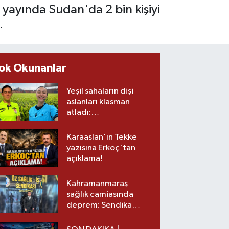
ğı yayında Sudan'da 2 bin kişiyi
.
ok Okunanlar
Yeşil sahaların dişi
aslanları klasman
atladı:
Kahramanmaraş’tan
üst lige iki transfer!
Karaaslan'ın Tekke
yazısına Erkoç'tan
açıklama!
Kahramanmaraş
sağlık camiasında
deprem: Sendika
başkanı istifa etti