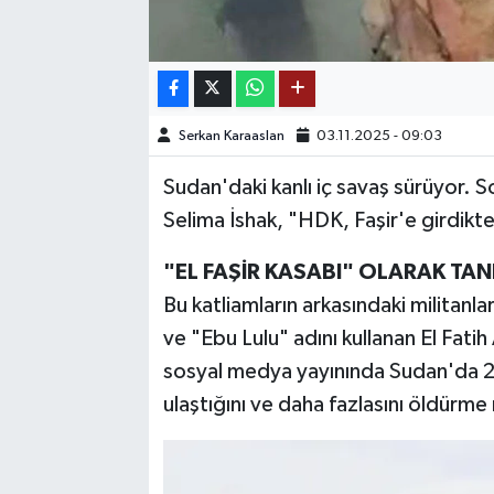
TEKNOLOJİ
YAŞAM
Serkan Karaaslan
03.11.2025 - 09:03
KÜLTÜR SANAT
Sudan'daki kanlı iç savaş sürüyor. 
Selima İshak, "HDK, Faşir'e girdikt
"EL FAŞİR KASABI" OLARAK TAN
Bu katliamların arkasındaki militanlar
ve "Ebu Lulu" adını kullanan El Fatih 
sosyal medya yayınında Sudan'da 2 b
ulaştığını ve daha fazlasını öldürme