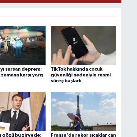
yı sarsan deprem:
TikTok hakkında çocuk
zamana karşı yarış
güvenliği nedeniyle resmi
süreç başladı
 gözü bu zirvede:
Fransa'da rekor sıcaklar can