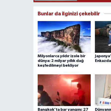
Bunlar da ilginizi çekebilir
Milyonlarca yıldır izole bir
Japonya’
dünya: 2 milyar yıllık dağ
Enkazda 
keşfedilmeyi bekliyor
Bangkok’ta bar yangını: 27
Dünyanın