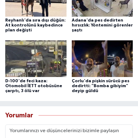
Reyhanlı'da sıra dışı düğün:
Adana'da pes dedirten
At kontrolünü kaybedince
hırsızlık: Yöntemini görenler
plan değişti
şaştı
D-100'de feci kaza:
Çorlu'da pişkin sürücü pes
Otomobil İETT otobüsüne
dedirtti: "Bomba gibiyim"
çarptı, 3 ölü var
deyip güldü
Yorumlar