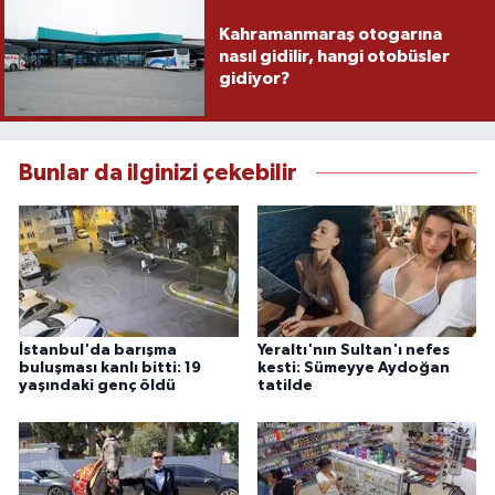
Kahramanmaraş otogarına
nasıl gidilir, hangi otobüsler
gidiyor?
Bunlar da ilginizi çekebilir
İstanbul'da barışma
Yeraltı'nın Sultan'ı nefes
buluşması kanlı bitti: 19
kesti: Sümeyye Aydoğan
yaşındaki genç öldü
tatilde