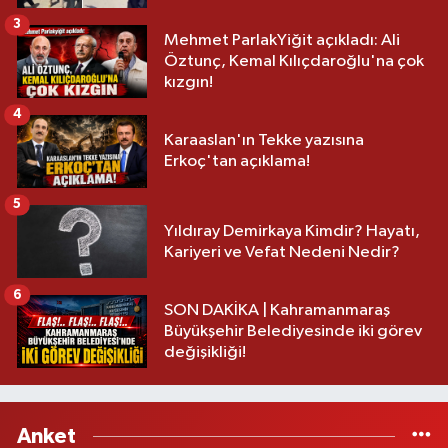
3
Mehmet ParlakYiğit açıkladı: Ali
Öztunç, Kemal Kılıçdaroğlu'na çok
kızgın!
4
Karaaslan'ın Tekke yazısına
Erkoç'tan açıklama!
5
Yıldıray Demirkaya Kimdir? Hayatı,
Kariyeri ve Vefat Nedeni Nedir?
6
SON DAKİKA | Kahramanmaraş
Büyükşehir Belediyesinde iki görev
değişikliği!
Anket