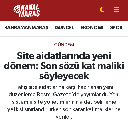
CANLI YAYIN
Kahramanmaraş Nöbetçi Eczaneler
KAHRAMANMARAŞ
GÜNCEL
EKONOMİ
SPOR
KAHRAMANMARAŞ
Kahramanmaraş Hava Durumu
GÜNDEM
GÜNCEL
Kahramanmaraş Namaz Vakitleri
Site aidatlarında yeni
dönem: Son sözü kat maliki
SPOR
Kahramanmaraş Trafik Yoğunluk Haritası
söyleyecek
SİYASET
Süper Lig Puan Durumu ve Fikstür
Fahiş site aidatlarına karşı hazırlanan yeni
düzenleme Resmi Gazete’de yayımlandı. Yeni
EKONOMİ
Tüm Manşetler
sistemle site yönetimlerinin aidat belirleme
yetkisi sınırlandırılırken son karar kat maliklerine
GÜNDEM
Son Dakika Haberleri
verildi.
MAGAZİN
Haber Arşivi