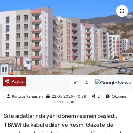
SAĞLIK
EĞİTİM
BÖLGE
KEŞFET
POPÜLER
Paylaş
-
+
A
A
DÜNYA
Kurtuluş Karaaslan
22.05.2026 - 10:38
2
Okunma
TREND
Süresi: 2 Dk
Site aidatlarında yeni dönem resmen başladı.
MEDYA
TBMM’de kabul edilen ve Resmi Gazete’de
OTOMOTİV