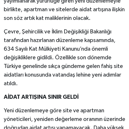
yayımlanarak yürürlüğe giren yeni düzenlemeyle
birlikte, apartman ve sitelerde aidat artışına ilişkin
TEKNOLOJİ
son söz artık kat maliklerinin olacak.
YAŞAM
Çevre, Şehircilik ve İklim Değişikliği Bakanlığı
tarafından hazırlanan düzenleme kapsamında,
KÜLTÜR SANAT
634 Sayılı Kat Mülkiyeti Kanunu’nda önemli
değişikliklere gidildi. Özellikle son dönemde
Türkiye genelinde sıkça gündeme gelen fahiş site
aidatları konusunda vatandaş lehine yeni adımlar
atıldı.
AİDAT ARTIŞINA SINIR GELDİ
Yeni düzenlemeye göre site ve apartman
yöneticileri, yeniden değerleme oranının üzerinde
doğrudan aidat artışı yapamayacak. Daha yüksek