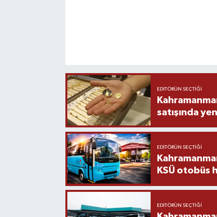
EDITÖRÜN SEÇTIĞI
Kahramanmara
satışında yen
EDITÖRÜN SEÇTIĞI
Kahramanmara
KSÜ otobüs h
EDITÖRÜN SEÇTIĞI
Kahramanmaraş