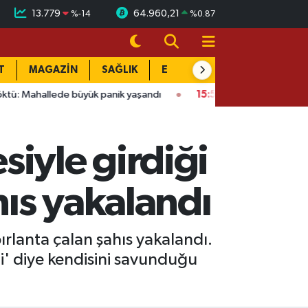
13.779
64.960,21
%
-14
%
0.87
T
MAGAZİN
SAĞLIK
EĞİTİM
YAŞAM
DÜN
de büyük panik yaşandı
15:58
Bağlarbaşı Mahallesi'nde 101. b
iyle girdiği
ıs yakalandı
lanta çalan şahıs yakalandı.
i' diye kendisini savunduğu