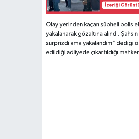
İçeriği Görünt
Olay yerinden kaçan şüpheli polis ek
yakalanarak gözaltına alındı. Şahsın
sürprizdi ama yakalandım" dediği öğ
edildiği adliyede çıkartıldığı mahk