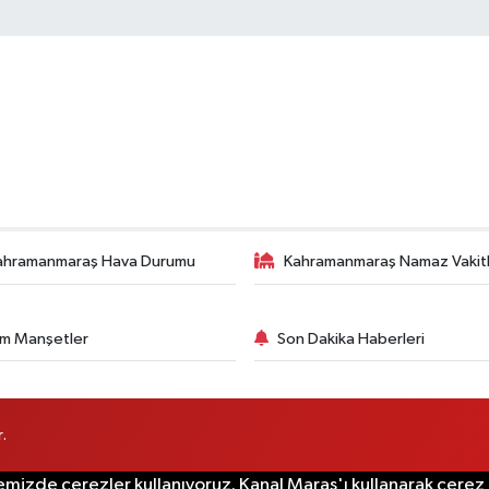
ahramanmaraş Hava Durumu
Kahramanmaraş Namaz Vakitl
m Manşetler
Son Dakika Haberleri
.
emizde çerezler kullanıyoruz. Kanal Maraş'ı kullanarak çerez po