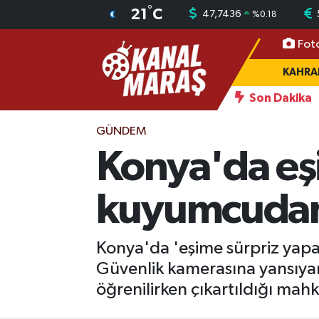
°
21
C
47,7436
%
0.18
Fot
CANLI YAYIN
Kahramanmaraş Nöbetçi Eczaneler
KAHR
KAHRAMANMARAŞ
Kahramanmaraş Hava Durumu
Son Dakika
hne alacak
16:15
Demi Rose Ibiza'da ortaya çıktı: Son halini g
GÜNCEL
Kahramanmaraş Namaz Vakitleri
GÜNDEM
Konya'da eşi
SPOR
Kahramanmaraş Trafik Yoğunluk Haritası
kuyumcudan p
SİYASET
Süper Lig Puan Durumu ve Fikstür
EKONOMİ
Tüm Manşetler
Konya'da 'eşime sürpriz yapa
Güvenlik kamerasına yansıyan 
GÜNDEM
Son Dakika Haberleri
öğrenilirken çıkartıldığı ma
MAGAZİN
Haber Arşivi