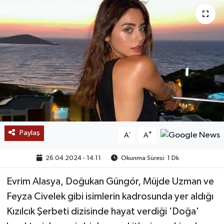
SAĞLIK
EĞİTİM
BÖLGE
KEŞFET
POPÜLER
Paylaş
-
+
A
A
DÜNYA
26.04.2024 - 14:11
Okunma Süresi: 1 Dk
TREND
Evrim Alasya, Doğukan Güngör, Müjde Uzman ve
Feyza Civelek gibi isimlerin kadrosunda yer aldığı
MEDYA
Kızılcık Şerbeti dizisinde hayat verdiği 'Doğa'
OTOMOTİV