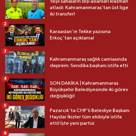
Yeşil sahaların dişi aslanları klasman
atladı: Kahramanmaraş’tan üst lige
iki transfer!
2
Karaaslan'ın Tekke yazısına
Erkoç'tan açıklama!
3
Kahramanmaraş sağlık camiasında
deprem: Sendika başkanı istifa etti
4
SON DAKİKA | Kahramanmaraş
Büyükşehir Belediyesinde iki görev
değişikliği!
5
Pazarcık'ta CHP’li Belediye Başkanı
Haydar İkizler tüm ekibiyle istifa
etti! İşte yeni partisi
6