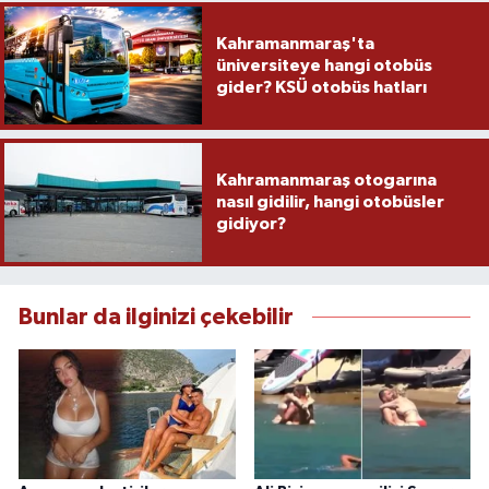
Kahramanmaraş'ta
üniversiteye hangi otobüs
gider? KSÜ otobüs hatları
Kahramanmaraş otogarına
nasıl gidilir, hangi otobüsler
gidiyor?
Bunlar da ilginizi çekebilir