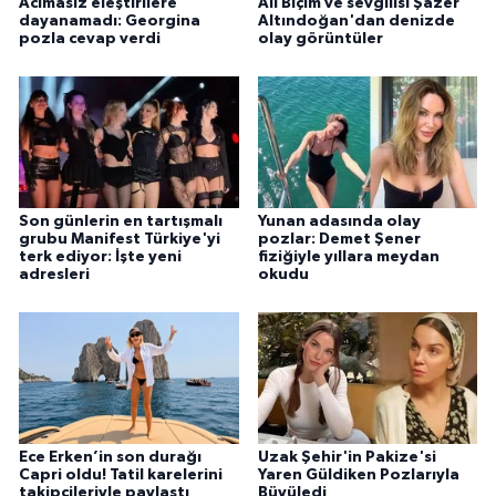
Acımasız eleştirilere
Ali Biçim ve sevgilisi Şazer
dayanamadı: Georgina
Altındoğan'dan denizde
pozla cevap verdi
olay görüntüler
Son günlerin en tartışmalı
Yunan adasında olay
grubu Manifest Türkiye'yi
pozlar: Demet Şener
terk ediyor: İşte yeni
fiziğiyle yıllara meydan
adresleri
okudu
Ece Erken’in son durağı
Uzak Şehir'in Pakize'si
Capri oldu! Tatil karelerini
Yaren Güldiken Pozlarıyla
takipçileriyle paylaştı
Büyüledi