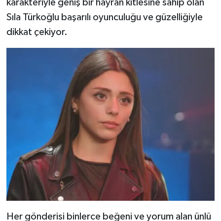
karakteriyle geniş bir hayran kitlesine sahip olan
Sıla Türkoğlu başarılı oyunculuğu ve güzelliğiyle
TEKNOLOJİ
dikkat çekiyor.
YAŞAM
KÜLTÜR SANAT
Her gönderisi binlerce beğeni ve yorum alan ünlü