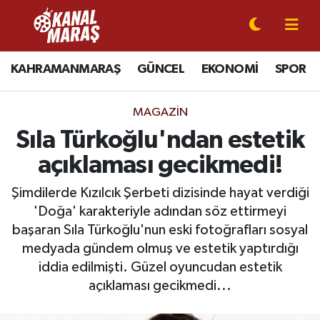
CANLI YAYIN
Kahramanmaraş Nöbetçi Eczaneler
KAHRAMANMARAŞ
GÜNCEL
EKONOMİ
SPOR
KAHRAMANMARAŞ
Kahramanmaraş Hava Durumu
MAGAZİN
GÜNCEL
Kahramanmaraş Namaz Vakitleri
Sıla Türkoğlu'ndan estetik
açıklaması gecikmedi!
SPOR
Kahramanmaraş Trafik Yoğunluk Haritası
Şimdilerde Kızılcık Şerbeti dizisinde hayat verdiği
SİYASET
Süper Lig Puan Durumu ve Fikstür
'Doğa' karakteriyle adından söz ettirmeyi
başaran Sıla Türkoğlu'nun eski fotoğrafları sosyal
EKONOMİ
Tüm Manşetler
medyada gündem olmuş ve estetik yaptırdığı
iddia edilmişti. Güzel oyuncudan estetik
GÜNDEM
Son Dakika Haberleri
açıklaması gecikmedi...
MAGAZİN
Haber Arşivi