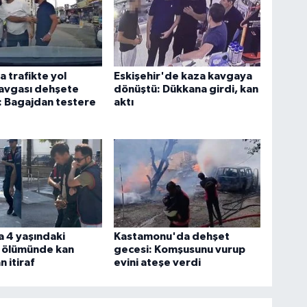
 trafikte yol
Eskişehir'de kaza kavgaya
avgası dehşete
dönüştü: Dükkana girdi, kan
: Bagajdan testere
aktı
 4 yaşındaki
Kastamonu'da dehşet
 ölümünde kan
gecesi: Komşusunu vurup
 itiraf
evini ateşe verdi