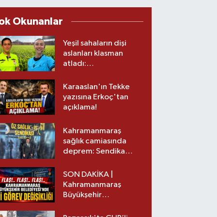
ok Okunanlar
Yeşil sahaların dişi
aslanları klasman
atladı:
Kahramanmaraş’tan
üst lige iki transfer!
Karaaslan'ın Tekke
yazısına Erkoç'tan
açıklama!
Kahramanmaraş
sağlık camiasında
deprem: Sendika
başkanı istifa etti
SON DAKİKA |
Kahramanmaraş
Büyükşehir
Belediyesinde iki
görev değişikliği!