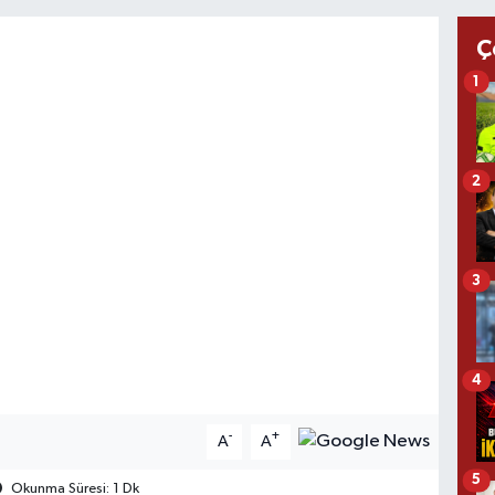
Ç
1
2
3
4
-
+
A
A
5
Okunma Süresi: 1 Dk