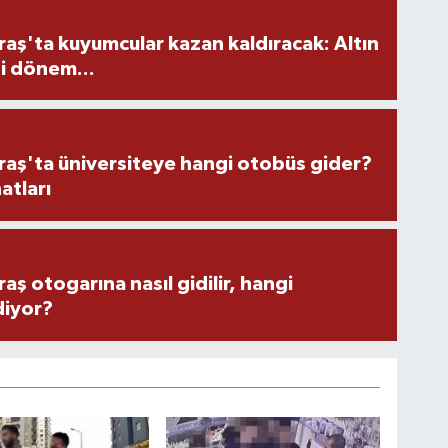
ş'ta kuyumcular kazan kaldıracak: Altın
i dönem...
ş'ta üniversiteye hangi otobüs gider?
atları
 otogarına nasıl gidilir, hangi
diyor?