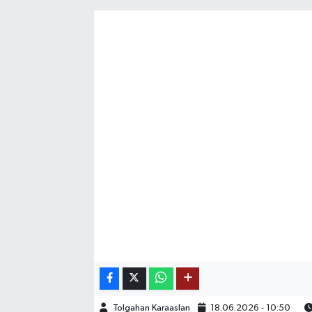
SAĞLIK
EĞİTİM
BÖLGE
KEŞFET
POPÜLER
DÜNYA
TREND
MEDYA
OTOMOTİV
Tolgahan Karaaslan
18.06.2026 - 10:50