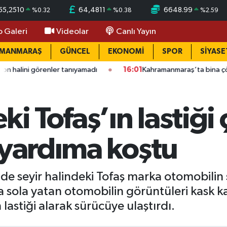
55,2510
64,4811
6648.99
%
0.32
%
0.38
%
2.59
o Galeri
Videolar
Canlı Yayın
AMANMARAŞ
GÜNCEL
EKONOMİ
SPOR
SİYASE
örenler tanıyamadı
16:01
Kahramanmaraş’ta bina çöktü: Mahall
i Tofaş’ın lastiği ç
 yardıma koştu
e seyir halindeki Tofaş marka otomobilin so
a sola yatan otomobilin görüntüleri kask 
n lastiği alarak sürücüye ulaştırdı.