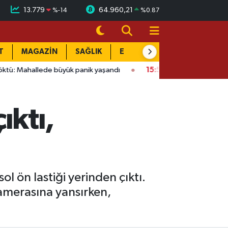
13.779
64.960,21
%
-14
%
0.87
T
MAGAZİN
SAĞLIK
EĞİTİM
YAŞAM
DÜN
ede büyük panik yaşandı
15:58
Bağlarbaşı Mahallesi'nde 101. b
ıktı,
l ön lastiği yerinden çıktı.
kamerasına yansırken,