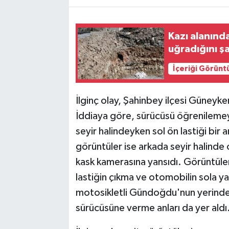
TEKNOLOJİ
Kazı alanında
uğradığını şa
YAŞAM
İçeriği Görünt
KÜLTÜR SANAT
İlginç olay, Şahinbey ilçesi Güneyk
İddiaya göre, sürücüsü öğrenileme
seyir halindeyken sol ön lastiği bir a
görüntüler ise arkada seyir halind
kask kamerasına yansıdı. Görüntül
lastiğin çıkma ve otomobilin sola y
motosikletli Gündoğdu'nun yerinden
sürücüsüne verme anları da yer aldı