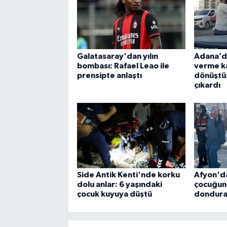
Galatasaray'dan yılın
Adana’da
bombası: Rafael Leao ile
verme k
prensipte anlaştı
dönüştü
çıkardı
Side Antik Kenti'nde korku
Afyon'da
dolu anlar: 6 yaşındaki
çocuğun
çocuk kuyuya düştü
donduran