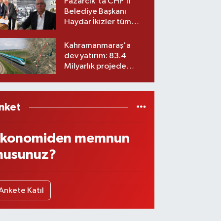
Pazarcık'ta CHP’li
Belediye Başkanı
Haydar İkizler tüm
ekibiyle istifa etti! İşte
yeni partisi
Kahramanmaraş'a
dev yatırım: 83.4
Milyarlık projede
imzalar atıldı
nket
konomiden memnun
usunuz?
Ankete Katıl