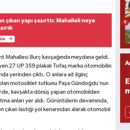
n çıkan yapı şaşırttı: Mahalleli neye
6
şırdı
üle
ent Mahallesi Burç kavşağında meydana geldi.
A
yen 27 UP 359 plakalı Tofaş marka otomobilin
nda yerinden çıktı. O anlara ait ilginç
E
e olan motosiklet tutkunu Paşa Gündoğdu'nun
m
erde, kavşakta dönüş yapan otomobilden
atma anları yer aldı. Görüntülerin devamında,
 çıkan lastiği yol kenarından alarak otomobil
.