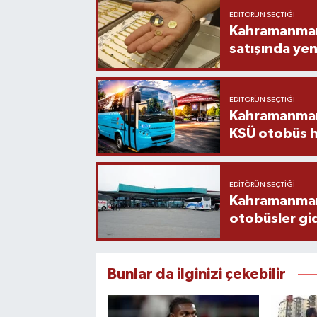
EDITÖRÜN SEÇTIĞI
Kahramanmara
satışında yen
EDITÖRÜN SEÇTIĞI
Kahramanmara
KSÜ otobüs h
EDITÖRÜN SEÇTIĞI
Kahramanmaraş
otobüsler gi
Bunlar da ilginizi çekebilir