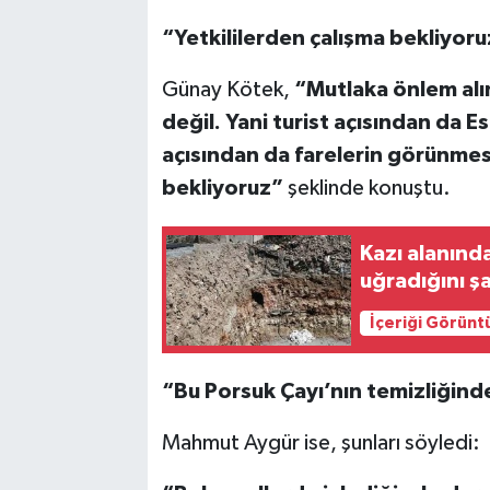
“Yetkililerden çalışma bekliyoru
Günay Kötek,
“Mutlaka önlem alın
değil. Yani turist açısından da 
açısından da farelerin görünmesi
bekliyoruz”
şeklinde konuştu.
Kazı alanında
uğradığını şa
İçeriği Görünt
“Bu Porsuk Çayı’nın temizliğinde
Mahmut Aygür ise, şunları söyledi: