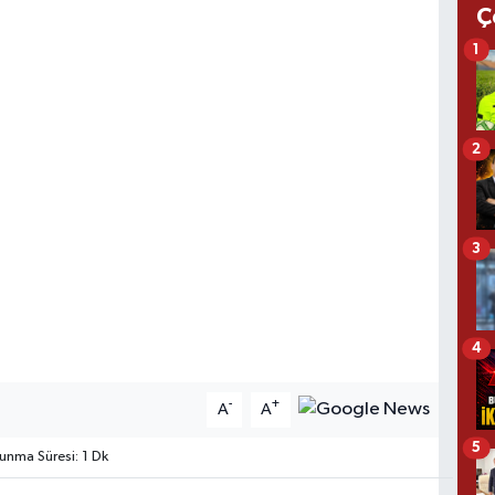
Ç
1
2
3
4
-
+
A
A
5
nma Süresi: 1 Dk