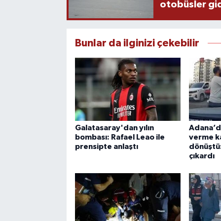
otobüsler gi
Bunlar da ilginizi çekebilir
Galatasaray'dan yılın
Adana’da
bombası: Rafael Leao ile
verme k
prensipte anlaştı
dönüştü
çıkardı