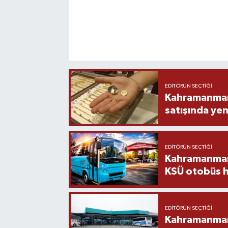
EDITÖRÜN SEÇTIĞI
Kahramanmara
satışında yen
EDITÖRÜN SEÇTIĞI
Kahramanmara
KSÜ otobüs h
EDITÖRÜN SEÇTIĞI
Kahramanmaraş