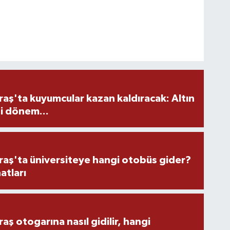
ş'ta kuyumcular kazan kaldıracak: Altın
i dönem...
ş'ta üniversiteye hangi otobüs gider?
atları
 otogarına nasıl gidilir, hangi