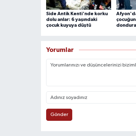
Side Antik Kenti'nde korku
Afyon'da
dolu anlar: 6 yaşındaki
çocuğun
çocuk kuyuya düştü
donduran
Yorumlar
Gönder