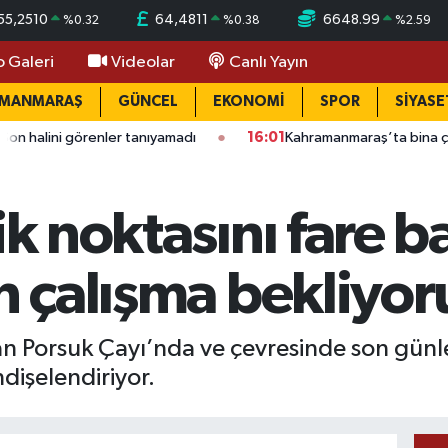
55,2510
64,4811
6648.99
%
0.32
%
0.38
%
2.59
o Galeri
Videolar
Canlı Yayın
AMANMARAŞ
GÜNCEL
EKONOMİ
SPOR
SİYASE
örenler tanıyamadı
16:01
Kahramanmaraş’ta bina çöktü: Mahall
ik noktasını fare ba
en çalışma bekliyor
lan Porsuk Çayı’nda ve çevresinde son gü
dişelendiriyor.