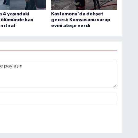
 4 yaşındaki
Kastamonu'da dehşet
 ölümünde kan
gecesi: Komşusunu vurup
 itiraf
evini ateşe verdi