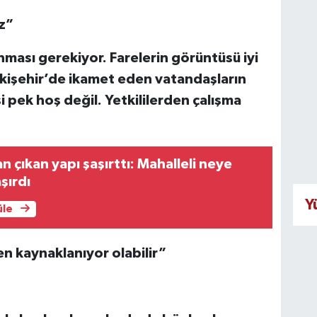
z”
ması gerekiyor. Farelerin görüntüsü iyi
Eskişehir’de ikamet eden vatandaşların
 pek hoş değil. Yetkililerden çalışma
n çıkan yapı şaşırttı: Mahalleli neye
şırdı
Y
üle
n kaynaklanıyor olabilir”