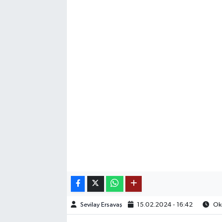
SAĞLIK
EĞİTİM
BÖLGE
KEŞFET
POPÜLER
DÜNYA
TREND
MEDYA
Sevilay Ersavaş
15.02.2024 - 16:42
Oku
OTOMOTİV