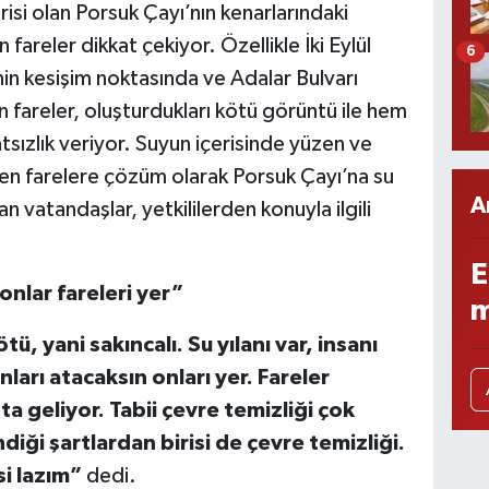
risi olan Porsuk Çayı’nın kenarlarındaki
fareler dikkat çekiyor. Özellikle İki Eylül
6
in kesişim noktasında ve Adalar Bulvarı
fareler, oluşturdukları kötü görüntü ile hem
sızlık veriyor. Suyun içerisinde yüzen ve
enen farelere çözüm olarak Porsuk Çayı’na su
A
nan vatandaşlar, yetkililerden konuyla ilgili
E
 onlar fareleri yer”
m
ü, yani sakıncalı. Su yılanı var, insanı
nları atacaksın onları yer. Fareler
şta geliyor. Tabii çevre temizliği çok
diği şartlardan birisi de çevre temizliği.
si lazım”
dedi.