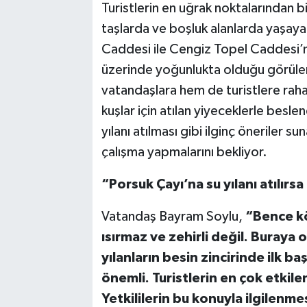
Turistlerin en uğrak noktalarından bi
taşlarda ve boşluk alanlarda yaşayan 
TEKNOLOJİ
Caddesi ile Cengiz Topel Caddesi’n
YAŞAM
üzerinde yoğunlukta olduğu görülen 
vatandaşlara hem de turistlere rahat
KÜLTÜR SANAT
kuşlar için atılan yiyeceklerle besl
yılanı atılması gibi ilginç öneriler su
çalışma yapmalarını bekliyor.
“Porsuk Çayı’na su yılanı atılırsa
Vatandaş Bayram Soylu,
“Bence köt
ısırmaz ve zehirli değil. Buraya o
yılanların besin zincirinde ilk ba
önemli. Turistlerin en çok etkilen
Yetkililerin bu konuyla ilgilenme