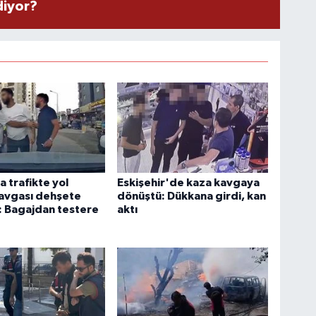
diyor?
 trafikte yol
Eskişehir'de kaza kavgaya
avgası dehşete
dönüştü: Dükkana girdi, kan
: Bagajdan testere
aktı