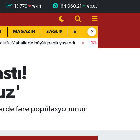
13.779
64.960,21
%
-14
%
0.87
T
MAGAZİN
SAĞLIK
EĞİTİM
YAŞAM
DÜN
ede büyük panik yaşandı
15:58
Bağlarbaşı Mahallesi'nde 101. b
stı!
uz'
nlerde fare popülasyonunun