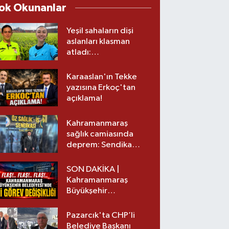
ok Okunanlar
Yeşil sahaların dişi
aslanları klasman
atladı:
Kahramanmaraş’tan
üst lige iki transfer!
Karaaslan'ın Tekke
yazısına Erkoç'tan
açıklama!
Kahramanmaraş
sağlık camiasında
deprem: Sendika
başkanı istifa etti
SON DAKİKA |
Kahramanmaraş
Büyükşehir
Belediyesinde iki
görev değişikliği!
Pazarcık'ta CHP’li
Belediye Başkanı