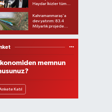
Haydar İkizler tüm
ekibiyle istifa etti! İşte
yeni partisi
Kahramanmaraş'a
dev yatırım: 83.4
Milyarlık projede
imzalar atıldı
nket
konomiden memnun
usunuz?
Ankete Katıl