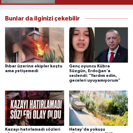
Bunlar da ilginizi çekebilir
İhbar üzerine ekipler koştu
Genç oyuncu Kübra
ama yetişemedi
Süzgün, Erdoğan'a
seslendi: "Yardım edin,
geceleri uyuyamıyorum"
Kazayı hatırlamadı sözleri
Hatay'da yokuşu