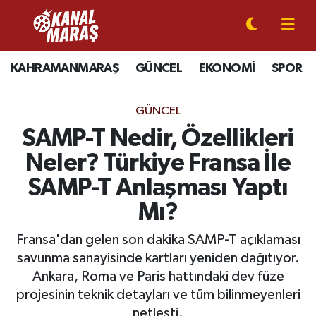
CANLI YAYIN
Kahramanmaraş Nöbetçi Eczaneler
KAHRAMANMARAŞ
GÜNCEL
EKONOMİ
SPOR
KAHRAMANMARAŞ
Kahramanmaraş Hava Durumu
GÜNCEL
GÜNCEL
Kahramanmaraş Namaz Vakitleri
SAMP-T Nedir, Özellikleri
Neler? Türkiye Fransa İle
SPOR
Kahramanmaraş Trafik Yoğunluk Haritası
SAMP-T Anlaşması Yaptı
SİYASET
Süper Lig Puan Durumu ve Fikstür
Mı?
EKONOMİ
Tüm Manşetler
Fransa'dan gelen son dakika SAMP-T açıklaması
savunma sanayisinde kartları yeniden dağıtıyor.
GÜNDEM
Son Dakika Haberleri
Ankara, Roma ve Paris hattındaki dev füze
projesinin teknik detayları ve tüm bilinmeyenleri
MAGAZİN
Haber Arşivi
netleşti.