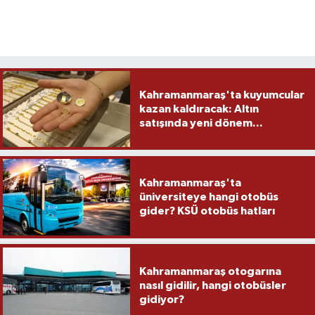
Kahramanmaraş'ta kuyumcular
kazan kaldıracak: Altın
satışında yeni dönem...
Kahramanmaraş'ta
üniversiteye hangi otobüs
gider? KSÜ otobüs hatları
Kahramanmaraş otogarına
nasıl gidilir, hangi otobüsler
gidiyor?