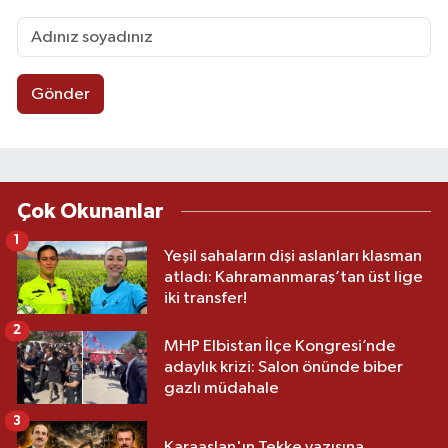
Gönder
Çok Okunanlar
1
Yeşil sahaların dişi aslanları klasman
atladı: Kahramanmaraş’tan üst lige
iki transfer!
2
MHP Elbistan İlçe Kongresi’nde
adaylık krizi: Salon önünde biber
gazlı müdahale
3
Karaaslan'ın Tekke yazısına