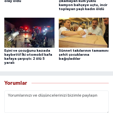
olay oldu
çıkamayan kum yüklü
kamyon bahçeye uçtu, incir
toplayan yaşlı kadın öldü
Eşini ve çocuğunu kazada
Sünnet takılarının tamamını
kaybetti! İki otomobil kafa
şehit çocuklarına
kafaya çarpıştı: 2 ölü 5
bağışladılar
yaralı
Yorumlar