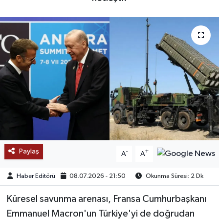
SAĞLIK
EĞİTİM
BÖLGE
KEŞFET
POPÜLER
DÜNYA
Paylaş
-
+
A
A
TREND
Haber Editörü
08.07.2026 - 21:50
Okunma Süresi: 2 Dk
MEDYA
Küresel savunma arenası, Fransa Cumhurbaşkanı
Emmanuel Macron'un Türkiye'yi de doğrudan
OTOMOTİV