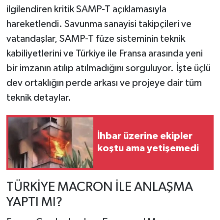
ilgilendiren kritik SAMP-T açıklamasıyla
TEKNOLOJİ
hareketlendi. Savunma sanayisi takipçileri ve
vatandaşlar, SAMP-T füze sisteminin teknik
YAŞAM
kabiliyetlerini ve Türkiye ile Fransa arasında yeni
bir imzanın atılıp atılmadığını sorguluyor. İşte üçlü
KÜLTÜR SANAT
dev ortaklığın perde arkası ve projeye dair tüm
teknik detaylar.
İhbar üzerine ekipler
koştu ama yetişemedi
TÜRKİYE MACRON İLE ANLAŞMA
YAPTI MI?