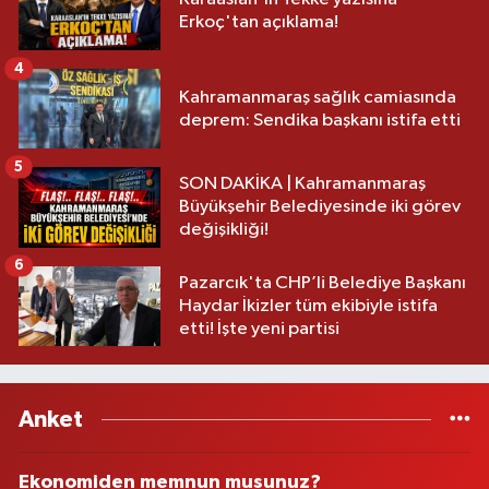
Erkoç'tan açıklama!
4
Kahramanmaraş sağlık camiasında
deprem: Sendika başkanı istifa etti
5
SON DAKİKA | Kahramanmaraş
Büyükşehir Belediyesinde iki görev
değişikliği!
6
Pazarcık'ta CHP’li Belediye Başkanı
Haydar İkizler tüm ekibiyle istifa
etti! İşte yeni partisi
Anket
Ekonomiden memnun musunuz?