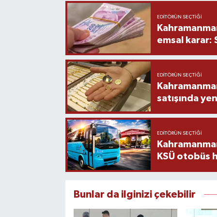
EDITÖRÜN SEÇTIĞI
Kahramanmara
emsal karar:
EDITÖRÜN SEÇTIĞI
Kahramanmara
satışında yen
EDITÖRÜN SEÇTIĞI
Kahramanmara
KSÜ otobüs h
Bunlar da ilginizi çekebilir