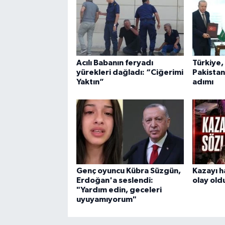
Acılı Babanın feryadı
Türkiye,
yürekleri dağladı: “Ciğerimi
Pakista
Yaktın”
adımı
Genç oyuncu Kübra Süzgün,
Kazayı h
Erdoğan'a seslendi:
olay old
"Yardım edin, geceleri
uyuyamıyorum"