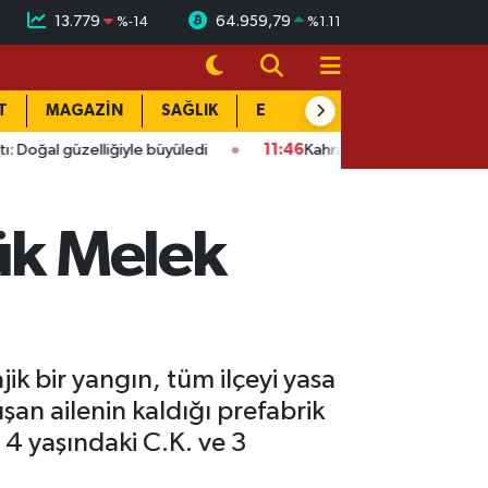
13.779
64.959,79
%
-14
%
1.11
T
MAGAZİN
SAĞLIK
EĞİTİM
YAŞAM
DÜN
lliğiyle büyüledi
11:46
Kahramanmaraşlı emeklilere müjde! Yar
çük Melek
ik bir yangın, tüm ilçeyi yasa
şan ailenin kaldığı prefabrik
4 yaşındaki C.K. ve 3