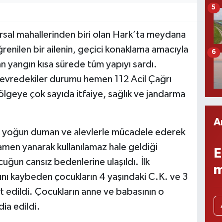
5
ırsal mahallerinden biri olan Hark’ta meydana
öğrenilen bir ailenin, geçici konaklama amacıyla
6
an yangın kısa sürede tüm yapıyı sardı.
 çevredekiler durumu hemen 112 Acil Çağrı
ölgeye çok sayıda itfaiye, sağlık ve jandarma
A
ri, yoğun duman ve alevlerle mücadele ederek
mamen yanarak kullanılamaz hale geldiği
E
cuğun cansız bedenlerine ulaşıldı. İlk
m
ını kaybeden çocukların 4 yaşındaki C.K. ve 3
t edildi. Çocukların anne ve babasının o
dia edildi.