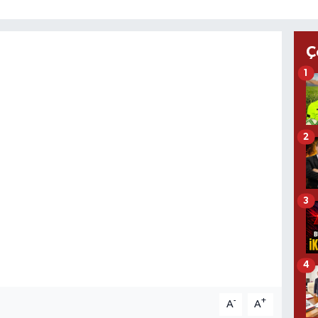
Ç
1
2
3
4
-
+
A
A