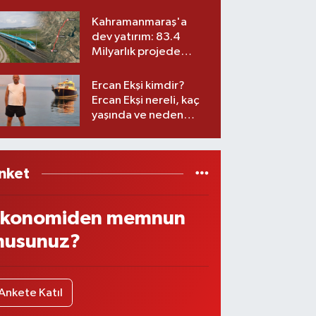
ekibiyle istifa etti! İşte
yeni partisi
Kahramanmaraş'a
dev yatırım: 83.4
Milyarlık projede
imzalar atıldı
Ercan Ekşi kimdir?
Ercan Ekşi nereli, kaç
yaşında ve neden
öldü?
nket
konomiden memnun
usunuz?
Ankete Katıl