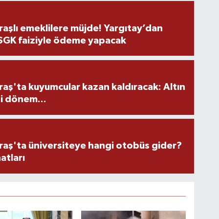
şlı emeklilere müjde! Yargıtay’dan
 SGK faiziyle ödeme yapacak
ş'ta kuyumcular kazan kaldıracak: Altın
i dönem...
ş'ta üniversiteye hangi otobüs gider?
atları