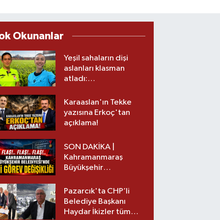
ok Okunanlar
Yeşil sahaların dişi
aslanları klasman
atladı:
Kahramanmaraş’tan
üst lige iki transfer!
Karaaslan'ın Tekke
yazısına Erkoç'tan
açıklama!
SON DAKİKA |
Kahramanmaraş
Büyükşehir
Belediyesinde iki
görev değişikliği!
Pazarcık'ta CHP’li
Belediye Başkanı
Haydar İkizler tüm