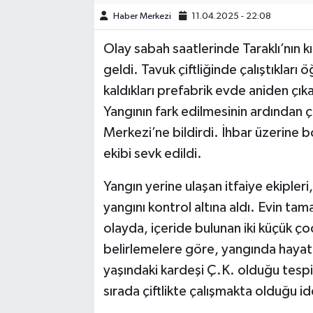
Haber Merkezi
11.04.2025 - 22:08
TEKNOLOJİ
Olay sabah saatlerinde Taraklı’nın k
YAŞAM
geldi. Tavuk çiftliğinde çalıştıkları 
kaldıkları prefabrik evde aniden çık
KÜLTÜR SANAT
Yangının fark edilmesinin ardından
Merkezi’ne bildirdi. İhbar üzerine b
ekibi sevk edildi.
Yangın yerine ulaşan itfaiye ekiple
yangını kontrol altına aldı. Evin ta
olayda, içeride bulunan iki küçük ço
belirlemelere göre, yangında hayat
yaşındaki kardeşi Ç.K. olduğu tespi
sırada çiftlikte çalışmakta olduğu id