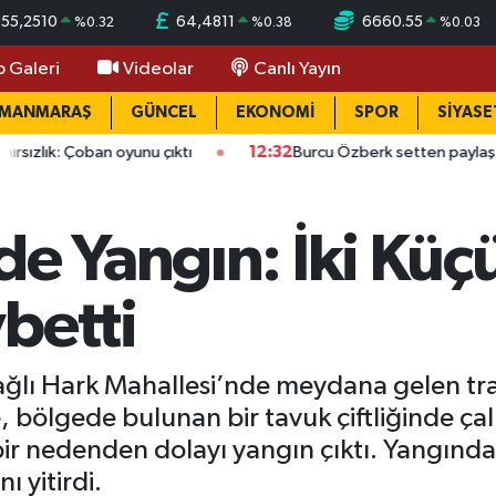
55,2510
64,4811
6660.55
%
0.32
%
0.38
%
0.03
o Galeri
Videolar
Canlı Yayın
AMANMARAŞ
GÜNCEL
EKONOMİ
SPOR
SİYASE
ban oyunu çıktı
12:32
Burcu Özberk setten paylaştı: Doğal güze
de Yangın: İki Kü
betti
bağlı Hark Mahallesi’nde meydana gelen traj
 bölgede bulunan bir tavuk çiftliğinde çalı
r nedenden dolayı yangın çıktı. Yangında 
ı yitirdi.