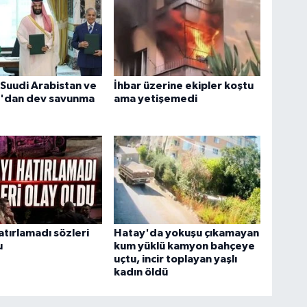
 Suudi Arabistan ve
İhbar üzerine ekipler koştu
n'dan dev savunma
ama yetişemedi
atırlamadı sözleri
Hatay'da yokuşu çıkamayan
u
kum yüklü kamyon bahçeye
uçtu, incir toplayan yaşlı
kadın öldü