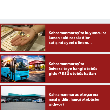
Kahramanmaraş'ta kuyumcular
kazan kaldıracak: Altın
satışında yeni dönem...
Kahramanmaraş'ta
üniversiteye hangi otobüs
gider? KSÜ otobüs hatları
Kahramanmaraş otogarına
nasıl gidilir, hangi otobüsler
gidiyor?