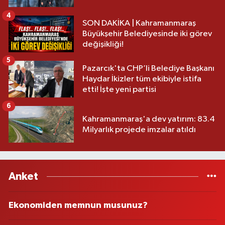
4
SON DAKİKA | Kahramanmaraş
Büyükşehir Belediyesinde iki görev
değişikliği!
5
Pazarcık'ta CHP’li Belediye Başkanı
Haydar İkizler tüm ekibiyle istifa
etti! İşte yeni partisi
6
Kahramanmaraş'a dev yatırım: 83.4
Milyarlık projede imzalar atıldı
Anket
Ekonomiden memnun musunuz?