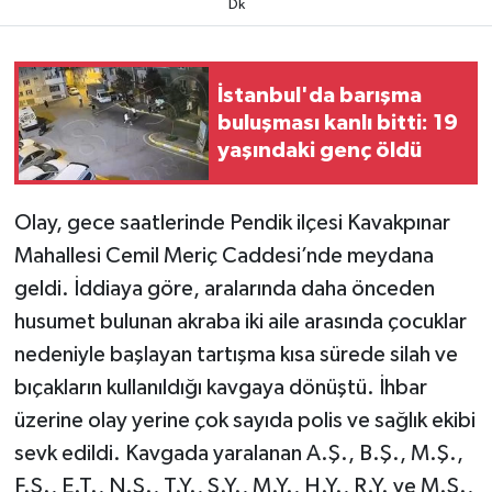
Dk
TEKNOLOJİ
İstanbul'da barışma
YAŞAM
buluşması kanlı bitti: 19
yaşındaki genç öldü
KÜLTÜR SANAT
Olay, gece saatlerinde Pendik ilçesi Kavakpınar
Mahallesi Cemil Meriç Caddesi’nde meydana
geldi. İddiaya göre, aralarında daha önceden
husumet bulunan akraba iki aile arasında çocuklar
nedeniyle başlayan tartışma kısa sürede silah ve
bıçakların kullanıldığı kavgaya dönüştü. İhbar
üzerine olay yerine çok sayıda polis ve sağlık ekibi
sevk edildi. Kavgada yaralanan A.Ş., B.Ş., M.Ş.,
F.S., E.T., N.Ş., T.Y., S.Y., M.Y., H.Y., R.Y. ve M.Ş.,