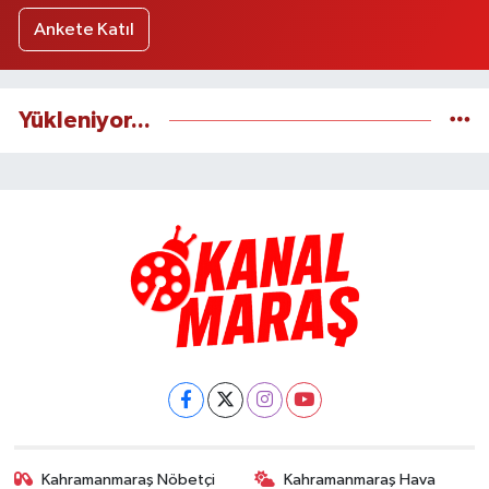
Ankete Katıl
Yükleniyor...
Kahramanmaraş Nöbetçi
Kahramanmaraş Hava