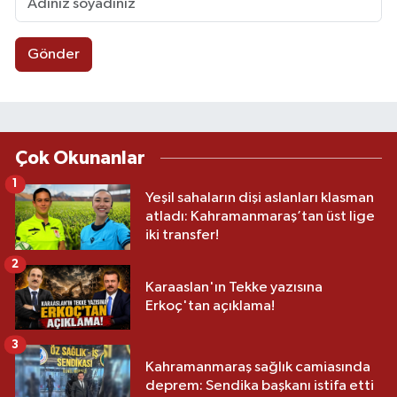
Gönder
Çok Okunanlar
1
Yeşil sahaların dişi aslanları klasman
atladı: Kahramanmaraş’tan üst lige
iki transfer!
2
Karaaslan'ın Tekke yazısına
Erkoç'tan açıklama!
3
Kahramanmaraş sağlık camiasında
deprem: Sendika başkanı istifa etti