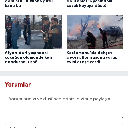
dönüştü: Dükkana girdi,
dolu anlar: 6 yaşındaki
kan aktı
çocuk kuyuya düştü
Afyon'da 4 yaşındaki
Kastamonu'da dehşet
çocuğun ölümünde kan
gecesi: Komşusunu vurup
donduran itiraf
evini ateşe verdi
Yorumlar