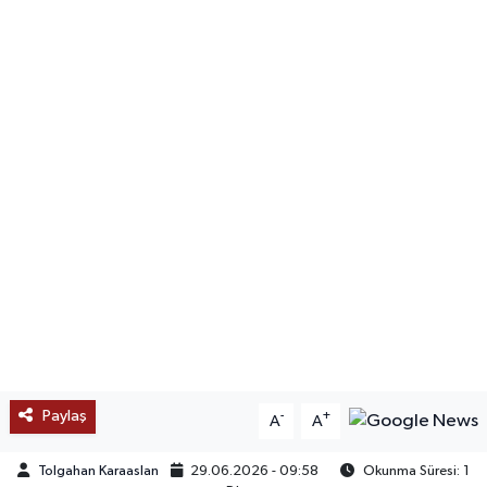
SAĞLIK
EĞİTİM
BÖLGE
KEŞFET
POPÜLER
DÜNYA
TREND
Paylaş
-
+
A
A
MEDYA
Tolgahan Karaaslan
29.06.2026 - 09:58
Okunma Süresi: 1
OTOMOTİV