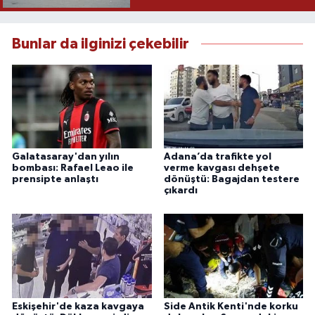
Bunlar da ilginizi çekebilir
Galatasaray'dan yılın
Adana’da trafikte yol
bombası: Rafael Leao ile
verme kavgası dehşete
prensipte anlaştı
dönüştü: Bagajdan testere
çıkardı
Eskişehir'de kaza kavgaya
Side Antik Kenti'nde korku