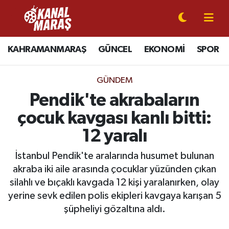
CANLI YAYIN
Kahramanmaraş Nöbetçi Eczaneler
KAHRAMANMARAŞ
GÜNCEL
EKONOMİ
SPOR
KAHRAMANMARAŞ
Kahramanmaraş Hava Durumu
GÜNDEM
GÜNCEL
Kahramanmaraş Namaz Vakitleri
Pendik'te akrabaların
çocuk kavgası kanlı bitti:
SPOR
Kahramanmaraş Trafik Yoğunluk Haritası
12 yaralı
SİYASET
Süper Lig Puan Durumu ve Fikstür
İstanbul Pendik'te aralarında husumet bulunan
akraba iki aile arasında çocuklar yüzünden çıkan
EKONOMİ
Tüm Manşetler
silahlı ve bıçaklı kavgada 12 kişi yaralanırken, olay
yerine sevk edilen polis ekipleri kavgaya karışan 5
GÜNDEM
Son Dakika Haberleri
şüpheliyi gözaltına aldı.
MAGAZİN
Haber Arşivi