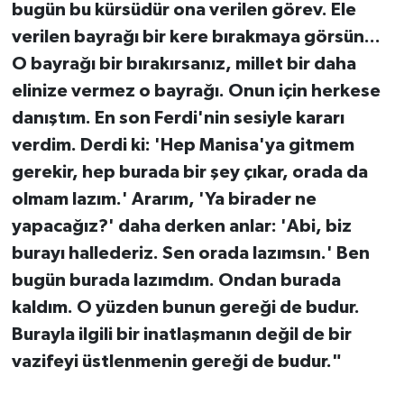
bugün bu kürsüdür ona verilen görev. Ele
verilen bayrağı bir kere bırakmaya görsün...
O bayrağı bir bırakırsanız, millet bir daha
elinize vermez o bayrağı. Onun için herkese
danıştım. En son Ferdi'nin sesiyle kararı
verdim. Derdi ki: 'Hep Manisa'ya gitmem
gerekir, hep burada bir şey çıkar, orada da
olmam lazım.' Ararım, 'Ya birader ne
yapacağız?' daha derken anlar: 'Abi, biz
burayı hallederiz. Sen orada lazımsın.' Ben
bugün burada lazımdım. Ondan burada
kaldım. O yüzden bunun gereği de budur.
Burayla ilgili bir inatlaşmanın değil de bir
vazifeyi üstlenmenin gereği de budur."