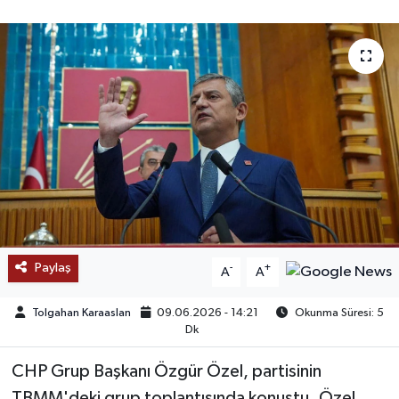
SAĞLIK
EĞİTİM
BÖLGE
KEŞFET
POPÜLER
DÜNYA
Paylaş
-
+
A
A
TREND
Tolgahan Karaaslan
09.06.2026 - 14:21
Okunma Süresi: 5
Dk
MEDYA
CHP Grup Başkanı Özgür Özel, partisinin
OTOMOTİV
TBMM'deki grup toplantısında konuştu. Özel,