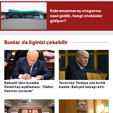
Kahramanmaraş otogarına
nasıl gidilir, hangi otobüsler
gidiyor?
Bunlar da ilginizi çekebilir
Bahçeli'den bomba
Terörsüz Türkiye için kritik
Demirtaş açıklaması: "Halini
hamle: Bahçeli imzayı attı
hatırını sorarım"