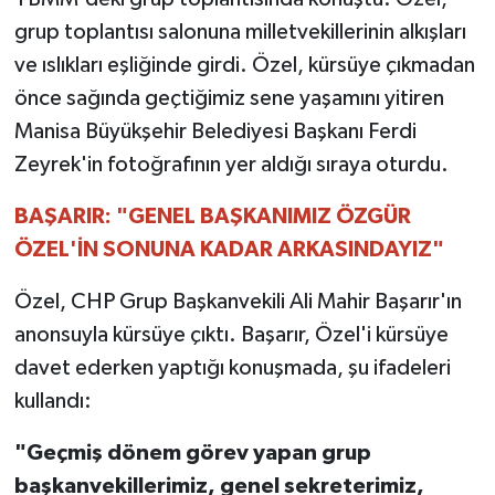
grup toplantısı salonuna milletvekillerinin alkışları
TEKNOLOJİ
ve ıslıkları eşliğinde girdi. Özel, kürsüye çıkmadan
önce sağında geçtiğimiz sene yaşamını yitiren
YAŞAM
Manisa Büyükşehir Belediyesi Başkanı Ferdi
Zeyrek'in fotoğrafının yer aldığı sıraya oturdu.
KÜLTÜR SANAT
BAŞARIR: "GENEL BAŞKANIMIZ ÖZGÜR
ÖZEL'İN SONUNA KADAR ARKASINDAYIZ"
Özel, CHP Grup Başkanvekili Ali Mahir Başarır'ın
anonsuyla kürsüye çıktı. Başarır, Özel'i kürsüye
davet ederken yaptığı konuşmada, şu ifadeleri
kullandı:
"Geçmiş dönem görev yapan grup
başkanvekillerimiz, genel sekreterimiz,