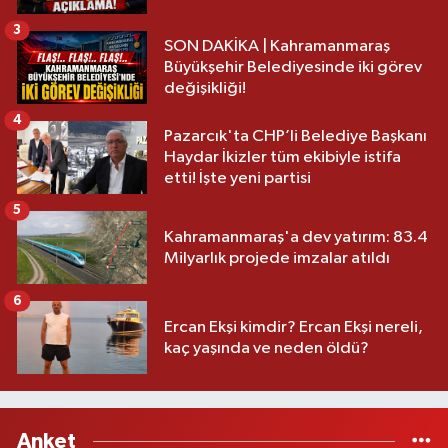
3
SON DAKİKA | Kahramanmaraş
Büyükşehir Belediyesinde iki görev
değişikliği!
4
Pazarcık'ta CHP’li Belediye Başkanı
Haydar İkizler tüm ekibiyle istifa
etti! İşte yeni partisi
5
Kahramanmaraş'a dev yatırım: 83.4
Milyarlık projede imzalar atıldı
6
Ercan Ekşi kimdir? Ercan Ekşi nereli,
kaç yaşında ve neden öldü?
Anket