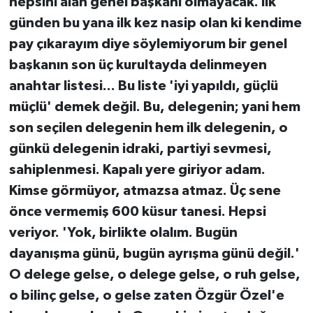
hepsini alan genel başkanı olmayacak. İlk
günden bu yana ilk kez nasip olan ki kendime
pay çıkarayım diye söylemiyorum bir genel
başkanın son üç kurultayda delinmeyen
anahtar listesi... Bu liste 'iyi yapıldı, güçlü
müçlü' demek değil. Bu, delegenin; yani hem
son seçilen delegenin hem ilk delegenin, o
günkü delegenin idraki, partiyi sevmesi,
sahiplenmesi. Kapalı yere giriyor adam.
Kimse görmüyor, atmazsa atmaz. Üç sene
önce vermemiş 600 küsur tanesi. Hepsi
veriyor. 'Yok, birlikte olalım. Bugün
dayanışma günü, bugün ayrışma günü değil.'
O delege gelse, o delege gelse, o ruh gelse,
o bilinç gelse, o gelse zaten Özgür Özel'e