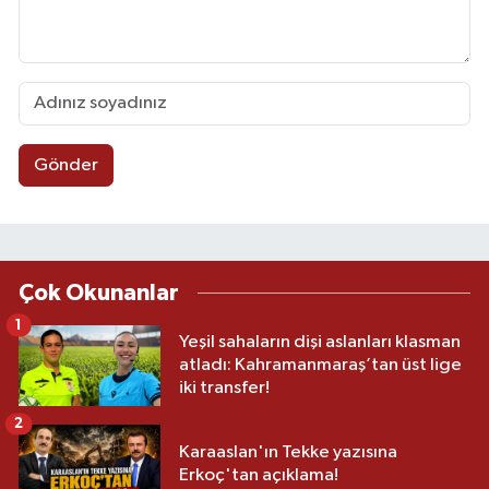
Gönder
Çok Okunanlar
1
Yeşil sahaların dişi aslanları klasman
atladı: Kahramanmaraş’tan üst lige
iki transfer!
2
Karaaslan'ın Tekke yazısına
Erkoç'tan açıklama!