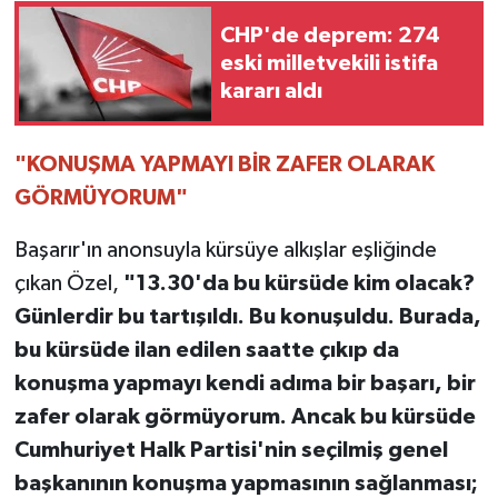
CHP'de deprem: 274
eski milletvekili istifa
kararı aldı
"KONUŞMA YAPMAYI BİR ZAFER OLARAK
GÖRMÜYORUM"
Başarır'ın anonsuyla kürsüye alkışlar eşliğinde
çıkan Özel,
"13.30'da bu kürsüde kim olacak?
Günlerdir bu tartışıldı. Bu konuşuldu. Burada,
bu kürsüde ilan edilen saatte çıkıp da
konuşma yapmayı kendi adıma bir başarı, bir
zafer olarak görmüyorum. Ancak bu kürsüde
Cumhuriyet Halk Partisi'nin seçilmiş genel
başkanının konuşma yapmasının sağlanması;