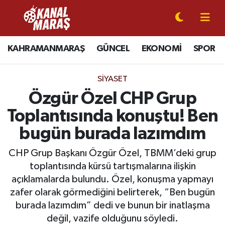
CANLI YAYIN
Kahramanmaraş Nöbetçi Eczaneler
KAHRAMANMARAŞ
GÜNCEL
EKONOMİ
SPOR
KAHRAMANMARAŞ
Kahramanmaraş Hava Durumu
SIYASET
GÜNCEL
Kahramanmaraş Namaz Vakitleri
Özgür Özel CHP Grup
Toplantısında konuştu! Ben
SPOR
Kahramanmaraş Trafik Yoğunluk Haritası
bugün burada lazımdım
SİYASET
Süper Lig Puan Durumu ve Fikstür
CHP Grup Başkanı Özgür Özel, TBMM’deki grup
toplantısında kürsü tartışmalarına ilişkin
EKONOMİ
Tüm Manşetler
açıklamalarda bulundu. Özel, konuşma yapmayı
zafer olarak görmediğini belirterek, “Ben bugün
GÜNDEM
Son Dakika Haberleri
burada lazımdım” dedi ve bunun bir inatlaşma
MAGAZİN
Haber Arşivi
değil, vazife olduğunu söyledi.