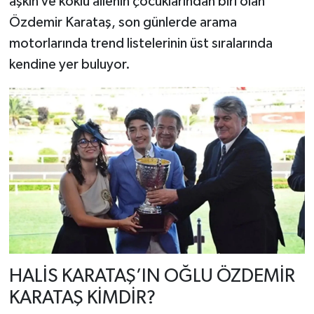
aşkın ve köklü ailenin çocuklarından biri olan
Özdemir Karataş, son günlerde arama
motorlarında trend listelerinin üst sıralarında
kendine yer buluyor.
HALİS KARATAŞ’IN OĞLU ÖZDEMİR
KARATAŞ KİMDİR?