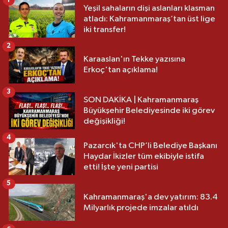
Yeşil sahaların dişi aslanları klasman
atladı: Kahramanmaraş’tan üst lige
iki transfer!
2
Karaaslan'ın Tekke yazısına
Erkoç'tan açıklama!
3
SON DAKİKA | Kahramanmaraş
Büyükşehir Belediyesinde iki görev
değişikliği!
4
Pazarcık'ta CHP’li Belediye Başkanı
Haydar İkizler tüm ekibiyle istifa
etti! İşte yeni partisi
5
Kahramanmaraş'a dev yatırım: 83.4
Milyarlık projede imzalar atıldı