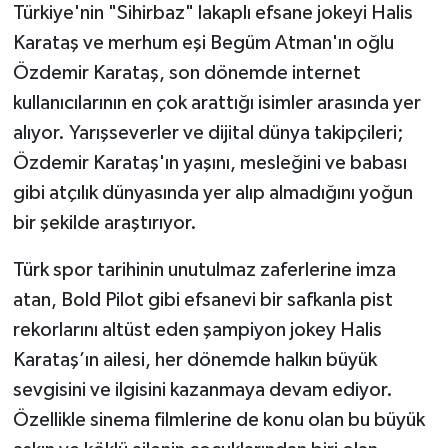
Türkiye'nin "Sihirbaz" lakaplı efsane jokeyi Halis
Karataş ve merhum eşi Begüm Atman'ın oğlu
TEKNOLOJİ
Özdemir Karataş, son dönemde internet
YAŞAM
kullanıcılarının en çok arattığı isimler arasında yer
alıyor. Yarışseverler ve dijital dünya takipçileri;
KÜLTÜR SANAT
Özdemir Karataş'ın yaşını, mesleğini ve babası
gibi atçılık dünyasında yer alıp almadığını yoğun
bir şekilde araştırıyor.
Türk spor tarihinin unutulmaz zaferlerine imza
atan, Bold Pilot gibi efsanevi bir safkanla pist
rekorlarını altüst eden şampiyon jokey Halis
Karataş’ın ailesi, her dönemde halkın büyük
sevgisini ve ilgisini kazanmaya devam ediyor.
Özellikle sinema filmlerine de konu olan bu büyük