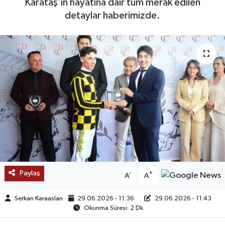
Karataş’ın hayatına dair tüm merak edilen
detaylar haberimizde.
SAĞLIK
EĞİTİM
BÖLGE
KEŞFET
POPÜLER
DÜNYA
TREND
Paylaş
-
+
A
A
MEDYA
Serkan Karaaslan
29.06.2026 - 11:36
29.06.2026 - 11:43
Okunma Süresi: 2 Dk
OTOMOTİV