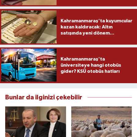
yapacak
Kahramanmaraş'ta kuyumcular
kazan kaldıracak: Altın
satışında yeni dönem...
Kahramanmaraş'ta
üniversiteye hangi otobüs
gider? KSÜ otobüs hatları
Bunlar da ilginizi çekebilir