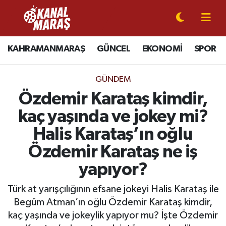
CANLI YAYIN
Kahramanmaraş Nöbetçi Eczaneler
KAHRAMANMARAŞ
GÜNCEL
EKONOMİ
SPOR
KAHRAMANMARAŞ
Kahramanmaraş Hava Durumu
GÜNDEM
GÜNCEL
Kahramanmaraş Namaz Vakitleri
Özdemir Karataş kimdir,
kaç yaşında ve jokey mi?
SPOR
Kahramanmaraş Trafik Yoğunluk Haritası
Halis Karataş’ın oğlu
SİYASET
Süper Lig Puan Durumu ve Fikstür
Özdemir Karataş ne iş
yapıyor?
EKONOMİ
Tüm Manşetler
Türk at yarışçılığının efsane jokeyi Halis Karataş ile
GÜNDEM
Son Dakika Haberleri
Begüm Atman’ın oğlu Özdemir Karataş kimdir,
kaç yaşında ve jokeylik yapıyor mu? İşte Özdemir
MAGAZİN
Haber Arşivi