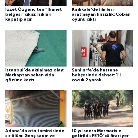
İzzet Özgenç'ten "İhanet
Kırıkkale'de filmleri
belgesi" çıkışı: Işıkları
aratmayan hırsızlık: Çoban
kapatıp açın
oyunu çıktı
İstanbul'da akılalmaz olay:
Şanlıurfa’da hastane
Matkaptan seken vida
bahçesinde dehşet: 1'i
gözüne kaçtı
çocuk 2 yaralı
Adana'da oto tamircisinde
10 yıl sonra Marmaris'e
sır ölüm: Genç kadın ve
getirildi: FETÖ'cü firari yer