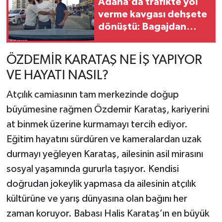
Adana’da trafikte yol
verme kavgası dehşete
dönüştü: Bagajdan
testere çıkardı
ÖZDEMİR KARATAŞ NE İŞ YAPIYOR
VE HAYATI NASIL?
Atçılık camiasının tam merkezinde doğup
büyümesine rağmen Özdemir Karataş, kariyerini
at binmek üzerine kurmamayı tercih ediyor.
Eğitim hayatını sürdüren ve kameralardan uzak
durmayı yeğleyen Karataş, ailesinin asil mirasını
sosyal yaşamında gururla taşıyor. Kendisi
doğrudan jokeylik yapmasa da ailesinin atçılık
kültürüne ve yarış dünyasına olan bağını her
zaman koruyor. Babası Halis Karataş’ın en büyük