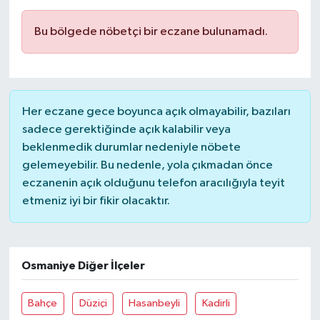
SAĞLIK
Bu bölgede nöbetçi bir eczane bulunamadı.
EĞİTİM
BÖLGE
Her eczane gece boyunca açık olmayabilir, bazıları
sadece gerektiğinde açık kalabilir veya
KEŞFET
beklenmedik durumlar nedeniyle nöbete
gelemeyebilir. Bu nedenle, yola çıkmadan önce
POPÜLER
eczanenin açık olduğunu telefon aracılığıyla teyit
etmeniz iyi bir fikir olacaktır.
DÜNYA
TREND
Osmaniye Diğer İlçeler
MEDYA
Bahçe
Düziçi
Hasanbeyli
Kadirli
OTOMOTİV