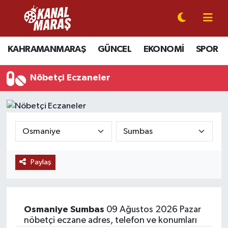
CANLI YAYIN
Kahramanmaraş Nöbetçi Eczaneler
KAHRAMANMARAŞ
GÜNCEL
EKONOMİ
SPOR
KAHRAMANMARAŞ
Kahramanmaraş Hava Durumu
Nöbetçi Eczaneler
GÜNCEL
Kahramanmaraş Namaz Vakitleri
SPOR
Kahramanmaraş Trafik Yoğunluk Haritası
SİYASET
Süper Lig Puan Durumu ve Fikstür
Paylaş
EKONOMİ
Tüm Manşetler
GÜNDEM
Son Dakika Haberleri
Osmaniye
Sumbas
09 Ağustos 2026 Pazar
MAGAZİN
Haber Arşivi
nöbetçi eczane adres, telefon ve konumları