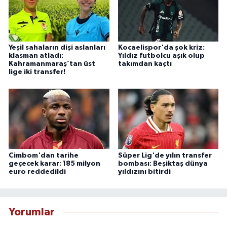
Yeşil sahaların dişi aslanları
Kocaelispor'da şok kriz:
klasman atladı:
Yıldız futbolcu aşık olup
Kahramanmaraş’tan üst
takımdan kaçtı
lige iki transfer!
Cimbom'dan tarihe
Süper Lig'de yılın transfer
geçecek karar: 185 milyon
bombası: Beşiktaş dünya
euro reddedildi
yıldızını bitirdi
Yorumlar