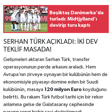
Beşiktaş Danimarka'da
turladı: Midtjylland'ı
devirip turu kaptı
SERHAN TÜRK AÇIKLADI: İKİ DEV
TEKLİF MASADA!
Gelişmeleri aktaran Serhan Türk, transfer
operasyonunun perde arkasını araladı. Hem
Avrupa’nın zirveye oynayan bir kulübünün hem de
ekonomisiyle piyasayı domine eden bir Suudi
kulübünün, masaya
120 milyon Euro
koyduğunu
belirtti. Bu rakam Türk futbol tarihi için bir rekor
anlamına gelse de Galatasaray cephesinde
paranın rengi hiçbir şeyi değiştirmedi.