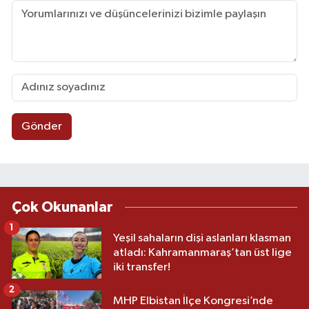
Gönder
Çok Okunanlar
1
Yeşil sahaların dişi aslanları klasman
atladı: Kahramanmaraş’tan üst lige
iki transfer!
2
MHP Elbistan İlçe Kongresi’nde