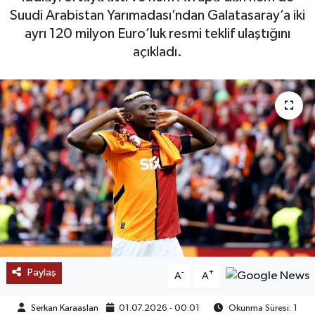
Suudi Arabistan Yarımadası’ndan Galatasaray’a iki
SAĞLIK
ayrı 120 milyon Euro’luk resmi teklif ulaştığını
açıkladı.
EĞİTİM
BÖLGE
KEŞFET
POPÜLER
DÜNYA
TREND
Paylaş
-
+
MEDYA
A
A
Serkan Karaaslan
01.07.2026 - 00:01
Okunma Süresi: 1
OTOMOTİV