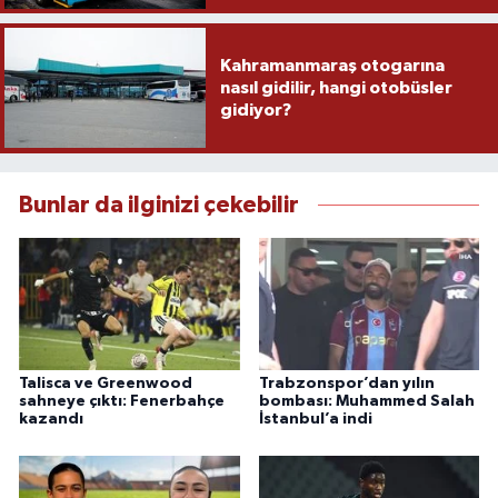
Kahramanmaraş otogarına
nasıl gidilir, hangi otobüsler
gidiyor?
Bunlar da ilginizi çekebilir
Talisca ve Greenwood
Trabzonspor’dan yılın
sahneye çıktı: Fenerbahçe
bombası: Muhammed Salah
kazandı
İstanbul’a indi