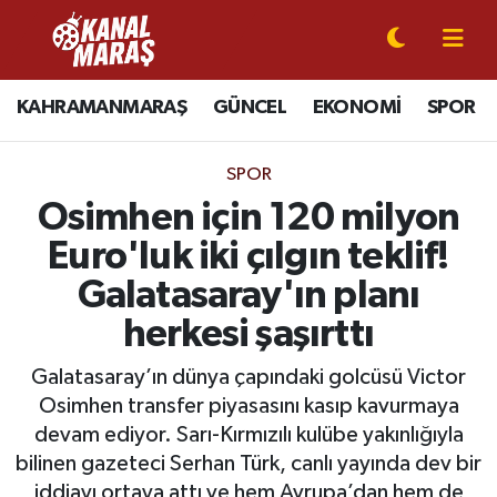
CANLI YAYIN
Kahramanmaraş Nöbetçi Eczaneler
KAHRAMANMARAŞ
GÜNCEL
EKONOMİ
SPOR
KAHRAMANMARAŞ
Kahramanmaraş Hava Durumu
SPOR
GÜNCEL
Kahramanmaraş Namaz Vakitleri
Osimhen için 120 milyon
Euro'luk iki çılgın teklif!
SPOR
Kahramanmaraş Trafik Yoğunluk Haritası
Galatasaray'ın planı
SİYASET
Süper Lig Puan Durumu ve Fikstür
herkesi şaşırttı
EKONOMİ
Tüm Manşetler
Galatasaray’ın dünya çapındaki golcüsü Victor
Osimhen transfer piyasasını kasıp kavurmaya
GÜNDEM
Son Dakika Haberleri
devam ediyor. Sarı-Kırmızılı kulübe yakınlığıyla
bilinen gazeteci Serhan Türk, canlı yayında dev bir
MAGAZİN
Haber Arşivi
iddiayı ortaya attı ve hem Avrupa’dan hem de