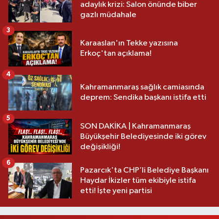
adaylık krizi: Salon önünde biber
gazlı müdahale
3
Karaaslan'ın Tekke yazısına
Erkoç'tan açıklama!
4
Kahramanmaraş sağlık camiasında
deprem: Sendika başkanı istifa etti
5
SON DAKİKA | Kahramanmaraş
Büyükşehir Belediyesinde iki görev
değişikliği!
6
Pazarcık'ta CHP’li Belediye Başkanı
Haydar İkizler tüm ekibiyle istifa
etti! İşte yeni partisi