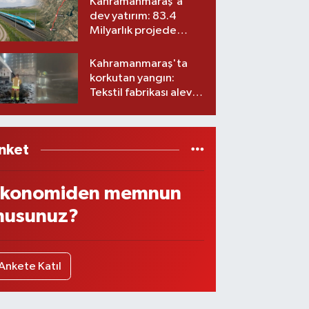
Kahramanmaraş'a
dev yatırım: 83.4
Milyarlık projede
imzalar atıldı
Kahramanmaraş'ta
korkutan yangın:
Tekstil fabrikası alev
aldı
nket
konomiden memnun
usunuz?
Ankete Katıl