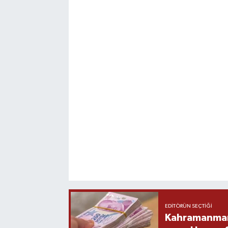
EDITÖRÜN SEÇTIĞI
Kahramanmara