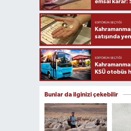
emsal karar:
EDITÖRÜN SEÇTIĞI
Kahramanmara
satışında yen
EDITÖRÜN SEÇTIĞI
Kahramanmara
KSÜ otobüs h
Bunlar da ilginizi çekebilir