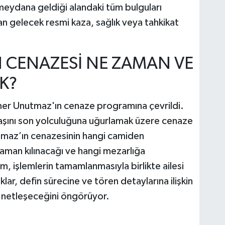
 meydana geldiği alandaki tüm bulguları
dan gelecek resmi kaza, sağlık veya tahkikat
 CENAZESİ NE ZAMAN VE
K?
mer Unutmaz'ın cenaze programına çevrildi.
naaşını son yolculuğuna uğurlamak üzere cenaze
utmaz’ın cenazesinin hangi camiden
zaman kılınacağı ve hangi mezarlığa
, işlemlerin tamamlanmasıyla birlikte ailesi
lar, defin sürecine ve tören detaylarına ilişkin
de netleşeceğini öngörüyor.