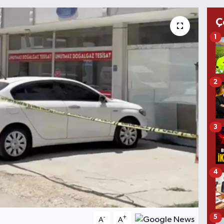
Ç
1
2
3
4
5
-
+
A
A