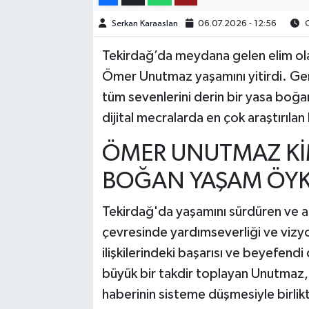
Serkan Karaaslan
06.07.2026 - 12:56
O
TEKNOLOJİ
Tekirdağ’da meydana gelen elim ola
YAŞAM
Ömer Unutmaz yaşamını yitirdi. Genç y
tüm sevenlerini derin bir yasa boğ
KÜLTÜR SANAT
dijital mecralarda en çok araştırılan 
ÖMER UNUTMAZ KİM
BOĞAN YAŞAM ÖY
Tekirdağ'da yaşamını sürdüren ve a
çevresinde yardımseverliği ve vizyone
ilişkilerindeki başarısı ve beyefen
büyük bir takdir toplayan Unutmaz, 
haberinin sisteme düşmesiyle birlik