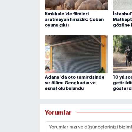
Kırıkkale'de filmleri
İstanbul
aratmayan hırsızlık: Çoban
Matkapt
oyunu çıktı
gözüne 
Adana'da oto tamircisinde
10 yıl s
sır ölüm: Genç kadın ve
getirildi
esnaf ölü bulundu
gösterd
Yorumlar