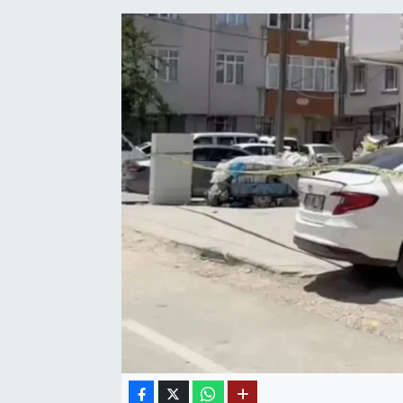
SAĞLIK
EĞİTİM
BÖLGE
KEŞFET
POPÜLER
DÜNYA
TREND
MEDYA
OTOMOTİV