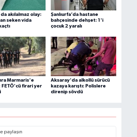
'da akılalmaz olay:
Şanlıurfa’da hastane
an seken vida
bahçesinde dehşet: 1'i
kaçtı
çocuk 2 yaralı
onra Marmaris'e
Aksaray'da alkollü sürücü
: FETÖ'cü firari yer
kazaya karıştı: Polislere
i
direnip sövdü