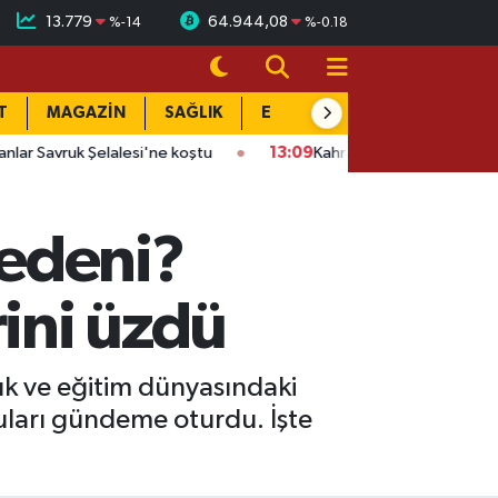
13.779
64.944,08
%
-14
%
-0.18
T
MAGAZİN
SAĞLIK
EĞİTİM
YAŞAM
DÜN
lalesi'ne koştu
13:09
Kahramanmaraş Elbistan'da maaş krizi: 4 
nedeni?
rini üzdü
k ve eğitim dünyasındaki
uları gündeme oturdu. İşte