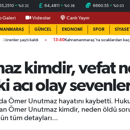
55,2510
64,4811
6660.55
%
0.32
%
0.38
%
0.03
o Galeri
Videolar
Canlı Yayın
AMANMARAŞ
GÜNCEL
EKONOMİ
SPOR
SİYASE
ı kaldı
13:40
Kahramanmaraş'ta sıcaklardan kaçanlar Savruk Şe
z kimdir, vefat 
i acı olay sevenle
yda Ömer Unutmaz hayatını kaybetti. Huku
ndan Ömer Unutmaz kimdir, neden öldü sor
n tüm detayları...