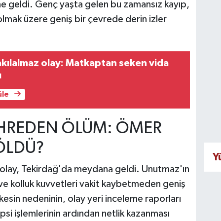
ine geldi. Genç yaşta gelen bu zamansız kayıp,
olmak üzere geniş bir çevrede derin izler
akılalmaz olay: Matkaptan seken vida
ı
üle
AHREDEN ÖLÜM: ÖMER
ÖLDÜ?
Y
olay, Tekirdağ'da meydana geldi. Unutmaz'ın
 ve kolluk kuvvetleri vakit kaybetmeden geniş
kesin nedeninin, olay yeri inceleme raporları
psi işlemlerinin ardından netlik kazanması