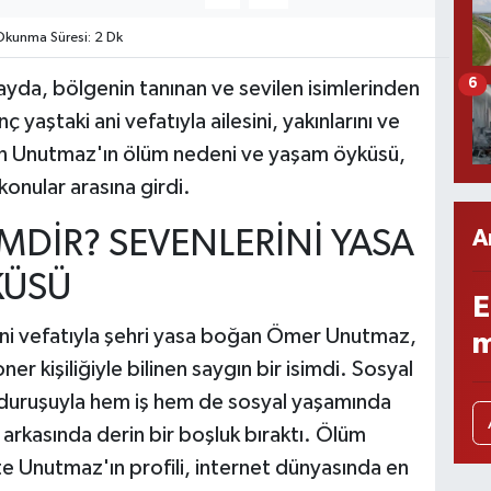
kunma Süresi: 2 Dk
6
yda, bölgenin tanınan ve sevilen isimlerinden
aştaki ani vefatıyla ailesini, yakınlarını ve
an Unutmaz'ın ölüm nedeni ve yaşam öyküsü,
konular arasına girdi.
DİR? SEVENLERİNİ YASA
A
KÜSÜ
E
ni vefatıyla şehri yasa boğan Ömer Unutmaz,
m
r kişiliğiyle bilinen saygın bir isimdi. Sosyal
di duruşuyla hem iş hem de sosyal yaşamında
arkasında derin bir boşluk bıraktı. Ölüm
te Unutmaz'ın profili, internet dünyasında en