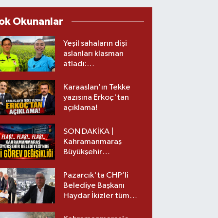
ok Okunanlar
Yeşil sahaların dişi
aslanları klasman
atladı:
Kahramanmaraş’tan
üst lige iki transfer!
Karaaslan'ın Tekke
yazısına Erkoç'tan
açıklama!
SON DAKİKA |
Kahramanmaraş
Büyükşehir
Belediyesinde iki
görev değişikliği!
Pazarcık'ta CHP’li
Belediye Başkanı
Haydar İkizler tüm
ekibiyle istifa etti! İşte
yeni partisi