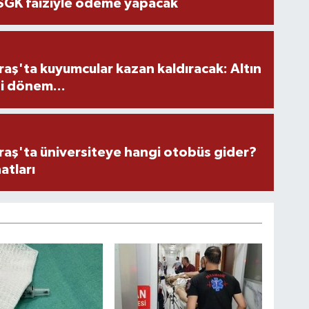
 SGK faiziyle ödeme yapacak
ş'ta kuyumcular kazan kaldıracak: Altın
i dönem...
ş'ta üniversiteye hangi otobüs gider?
atları