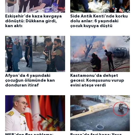
Eskişehir'de kaza kavgaya
Side Antik Kenti'nde korku
dönüştü: Dükkana girdi,
dolu anlar: 6 yaşındaki
kan aktı
çocuk kuyuya düştü
Afyon'da 4 yaşındaki
Kastamonu'da dehşet
çocuğun ölümünde kan
gecesi: Komşusunu vurup
donduran itiraf
evini ateşe verdi
MSB'den flaş açıklama:
Bursa'da feci kaza: Yaya