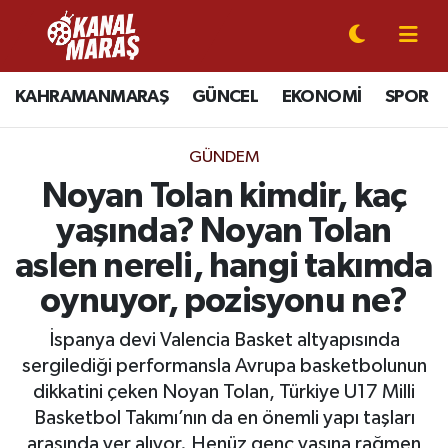
CANLI YAYIN
Kahramanmaraş Nöbetçi Eczaneler
KAHRAMANMARAŞ
GÜNCEL
EKONOMİ
SPOR
KAHRAMANMARAŞ
Kahramanmaraş Hava Durumu
GÜNDEM
GÜNCEL
Kahramanmaraş Namaz Vakitleri
Noyan Tolan kimdir, kaç
yaşında? Noyan Tolan
SPOR
Kahramanmaraş Trafik Yoğunluk Haritası
aslen nereli, hangi takımda
SİYASET
Süper Lig Puan Durumu ve Fikstür
oynuyor, pozisyonu ne?
EKONOMİ
Tüm Manşetler
İspanya devi Valencia Basket altyapısında
sergilediği performansla Avrupa basketbolunun
GÜNDEM
Son Dakika Haberleri
dikkatini çeken Noyan Tolan, Türkiye U17 Milli
Basketbol Takımı’nın da en önemli yapı taşları
MAGAZİN
Haber Arşivi
arasında yer alıyor. Henüz genç yaşına rağmen