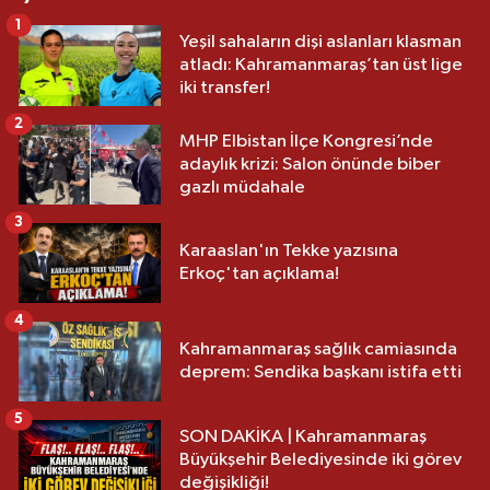
1
Yeşil sahaların dişi aslanları klasman
atladı: Kahramanmaraş’tan üst lige
iki transfer!
2
MHP Elbistan İlçe Kongresi’nde
adaylık krizi: Salon önünde biber
gazlı müdahale
3
Karaaslan'ın Tekke yazısına
Erkoç'tan açıklama!
4
Kahramanmaraş sağlık camiasında
deprem: Sendika başkanı istifa etti
5
SON DAKİKA | Kahramanmaraş
Büyükşehir Belediyesinde iki görev
değişikliği!