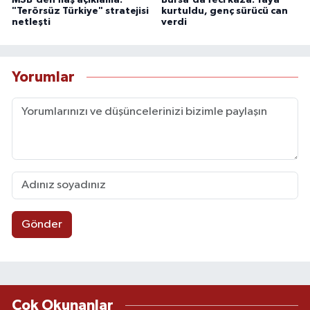
"Terörsüz Türkiye" stratejisi
kurtuldu, genç sürücü can
netleşti
verdi
Yorumlar
Gönder
Çok Okunanlar