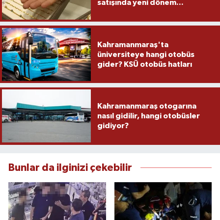
satışında yeni dönem...
Kahramanmaraş'ta
üniversiteye hangi otobüs
gider? KSÜ otobüs hatları
Kahramanmaraş otogarına
nasıl gidilir, hangi otobüsler
gidiyor?
Bunlar da ilginizi çekebilir