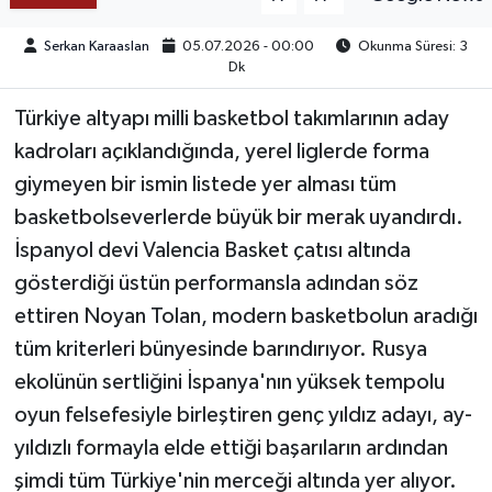
Serkan Karaaslan
05.07.2026 - 00:00
Okunma Süresi: 3
TEKNOLOJİ
Dk
YAŞAM
Türkiye altyapı milli basketbol takımlarının aday
kadroları açıklandığında, yerel liglerde forma
KÜLTÜR SANAT
giymeyen bir ismin listede yer alması tüm
basketbolseverlerde büyük bir merak uyandırdı.
İspanyol devi Valencia Basket çatısı altında
gösterdiği üstün performansla adından söz
ettiren Noyan Tolan, modern basketbolun aradığı
tüm kriterleri bünyesinde barındırıyor. Rusya
ekolünün sertliğini İspanya'nın yüksek tempolu
oyun felsefesiyle birleştiren genç yıldız adayı, ay-
yıldızlı formayla elde ettiği başarıların ardından
şimdi tüm Türkiye'nin merceği altında yer alıyor.