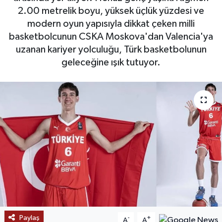
2.00 metrelik boyu, yüksek üçlük yüzdesi ve
SAĞLIK
modern oyun yapısıyla dikkat çeken milli
basketbolcunun CSKA Moskova'dan Valencia'ya
EĞİTİM
uzanan kariyer yolculuğu, Türk basketbolunun
geleceğine ışık tutuyor.
BÖLGE
KEŞFET
POPÜLER
DÜNYA
TREND
MEDYA
Paylaş
-
+
OTOMOTİV
A
A