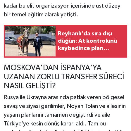
kadar bu elit organizasyon içerisinde üst düzey
bir temel eğitim alarak yetişti.
Reyhanlı'da sıra dışı
düğün: At kontrolünü
kaybedince plan
değişti
MOSKOVA'DAN İSPANYA'YA
UZANAN ZORLU TRANSFER SÜRECİ
NASIL GELİŞTİ?
Rusya ile Ukrayna arasında patlak veren bölgesel
savaş ve siyasi gerilimler, Noyan Tolan ve ailesinin
yaşam planlarını tamamen değiştirdi ve aile
Türkiye’ye kesin dönüş kararı aldı. Tam bu