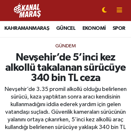
CANLI YAYIN
Kahramanmaraş Nöbetçi Eczaneler
KAHRAMANMARAŞ
GÜNCEL
EKONOMİ
SPOR
KAHRAMANMARAŞ
Kahramanmaraş Hava Durumu
GÜNDEM
GÜNCEL
Kahramanmaraş Namaz Vakitleri
Nevşehir’de 5’inci kez
alkollü takalanan sürücüye
SPOR
Kahramanmaraş Trafik Yoğunluk Haritası
340 bin TL ceza
SİYASET
Süper Lig Puan Durumu ve Fikstür
Nevşehir’de 3.35 promil alkollü olduğu belirlenen
sürücü, kaza yaptıktan sonra aracı kendisinin
EKONOMİ
Tüm Manşetler
kullanmadığını iddia ederek yardım için gelen
vatandaşı suçladı. Güvenlik kameraları sürücünün
GÜNDEM
Son Dakika Haberleri
yalanını ortaya çıkarırken, 5’inci kez alkollü araç
MAGAZİN
Haber Arşivi
kullandığı belirlenen sürücüye yaklaşık 340 bin TL