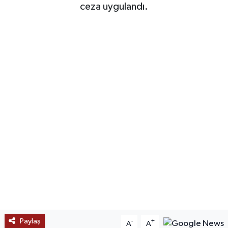
ceza uygulandı.
SAĞLIK
EĞİTİM
BÖLGE
KEŞFET
POPÜLER
DÜNYA
TREND
MEDYA
Paylaş
-
+
A
A
OTOMOTİV