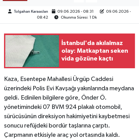
Tolgahan Karaaslan
09.06.2026 - 08:31
09.06.2026 -
TEKNOLOJİ
08:42
Okunma Süresi: 1 Dk
YAŞAM
İstanbul'da akılalmaz
KÜLTÜR SANAT
olay: Matkaptan seken
vida gözüne kaçtı
Kaza, Esentepe Mahallesi Ürgüp Caddesi
üzerindeki Polis Evi Kavşağı yakınlarında meydana
geldi. Edinilen bilgilere göre, Önder Ö.
yönetimindeki 07 BVM 924 plakalı otomobil,
sürücüsünün direksiyon hakimiyetini kaybetmesi
sonucu refüjdeki bordür taşlarına çarptı.
Çarpmanın etkisiyle araç yol ortasında kaldı.