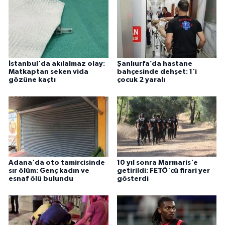
İstanbul'da akılalmaz olay:
Şanlıurfa’da hastane
Matkaptan seken vida
bahçesinde dehşet: 1'i
gözüne kaçtı
çocuk 2 yaralı
Adana'da oto tamircisinde
10 yıl sonra Marmaris'e
sır ölüm: Genç kadın ve
getirildi: FETÖ'cü firari yer
esnaf ölü bulundu
gösterdi