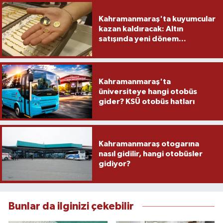
Kahramanmaraş'ta kuyumcular
kazan kaldıracak: Altın
satışında yeni dönem...
Kahramanmaraş'ta
üniversiteye hangi otobüs
gider? KSÜ otobüs hatları
Kahramanmaraş otogarına
nasıl gidilir, hangi otobüsler
gidiyor?
Bunlar da ilginizi çekebilir