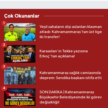
Çok Okunanlar
1
Yeşil sahaların dişi aslanları klasman
atladı: Kahramanmaraş’tan üst lige
iki transfer!
2
Karaaslan'ın Tekke yazısına
Erkoç'tan açıklama!
3
Kahramanmaraş sağlık camiasında
deprem: Sendika başkanı istifa etti
4
SON DAKİKA | Kahramanmaraş
Büyükşehir Belediyesinde iki görev
değişikliği!