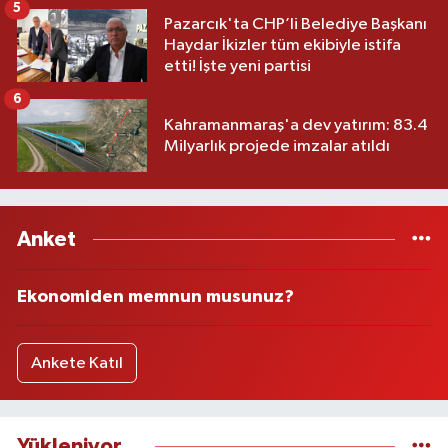
5
Pazarcık'ta CHP’li Belediye Başkanı
Haydar İkizler tüm ekibiyle istifa
etti! İşte yeni partisi
6
Kahramanmaraş'a dev yatırım: 83.4
Milyarlık projede imzalar atıldı
Anket
Ekonomiden memnun musunuz?
Ankete Katıl
Yükleniyor...