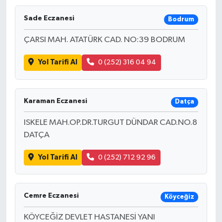
Sade Eczanesi
Bodrum
ÇARSI MAH. ATATÜRK CAD. NO:39 BODRUM
Yol Tarifi Al
0 (252) 316 04 94
Karaman Eczanesi
Datça
ISKELE MAH.OP.DR.TURGUT DÜNDAR CAD.NO.8
DATÇA
Yol Tarifi Al
0 (252) 712 92 96
Cemre Eczanesi
Köyceğiz
KÖYCEĞİZ DEVLET HASTANESİ YANI