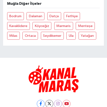
Muğla Diğer İlçeler
Bodrum
Dalaman
Datça
Fethiye
Kavaklidere
Köyceğiz
Marmaris
Menteşe
Milas
Ortaca
Seydikemer
Ula
Yatağan