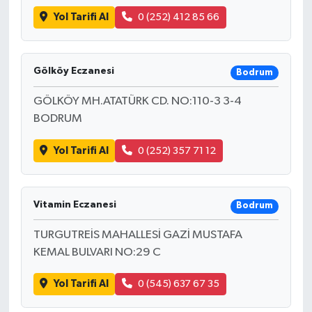
Yol Tarifi Al
0 (252) 412 85 66
Gölköy Eczanesi
Bodrum
GÖLKÖY MH.ATATÜRK CD. NO:110-3 3-4
BODRUM
Yol Tarifi Al
0 (252) 357 71 12
Vitamin Eczanesi
Bodrum
TURGUTREİS MAHALLESİ GAZİ MUSTAFA
KEMAL BULVARI NO:29 C
Yol Tarifi Al
0 (545) 637 67 35