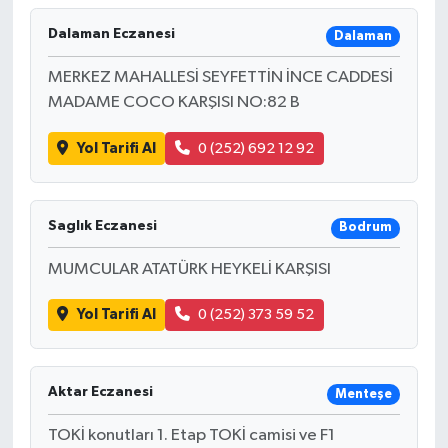
Dalaman Eczanesi
Dalaman
MERKEZ MAHALLESİ SEYFETTİN İNCE CADDESİ
MADAME COCO KARŞISI NO:82 B
Yol Tarifi Al
0 (252) 692 12 92
Saglık Eczanesi
Bodrum
MUMCULAR ATATÜRK HEYKELİ KARŞISI
Yol Tarifi Al
0 (252) 373 59 52
Aktar Eczanesi
Menteşe
TOKİ konutları 1. Etap TOKİ camisi ve F1