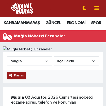
CANLI YAYIN
Kahramanmaraş Nöbetçi Eczaneler
KAHRAMANMARAŞ
GÜNCEL
EKONOMİ
SPOR
KAHRAMANMARAŞ
Kahramanmaraş Hava Durumu
Muğla Nöbetçi Eczaneler
GÜNCEL
Kahramanmaraş Namaz Vakitleri
SPOR
Kahramanmaraş Trafik Yoğunluk Haritası
SİYASET
Süper Lig Puan Durumu ve Fikstür
Paylaş
EKONOMİ
Tüm Manşetler
GÜNDEM
Son Dakika Haberleri
Muğla
08 Ağustos 2026 Cumartesi nöbetçi
MAGAZİN
Haber Arşivi
eczane adres, telefon ve konumları