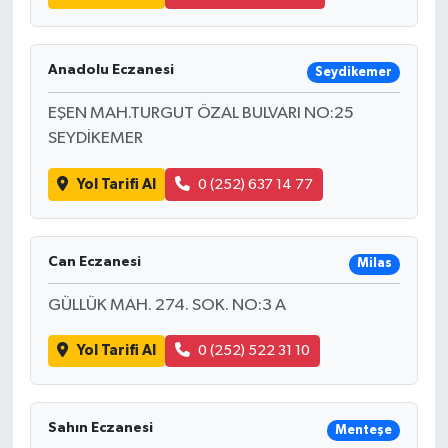
Anadolu Eczanesi
Seydikemer
EŞEN MAH.TURGUT ÖZAL BULVARI NO:25
SEYDİKEMER
Yol Tarifi Al
0 (252) 637 14 77
Can Eczanesi
Milas
GÜLLÜK MAH. 274. SOK. NO:3 A
Yol Tarifi Al
0 (252) 522 31 10
Sahın Eczanesi
Menteşe