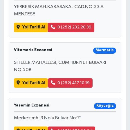
YERKESİK MAH.KABASAKAL CAD.NO:33 A
MENTEŞE
Yol Tarifi Al
0 (252) 232 20 39
Vitamaris Eczanesi
Marmaris
SİTELER MAHALLESİ, CUMHURİYET BULVARI
NO:50B
Yol Tarifi Al
0 (252) 417 10 19
Yasemin Eczanesi
Köyceğiz
Merkez mh. 3 Nolu Bulvar No:71