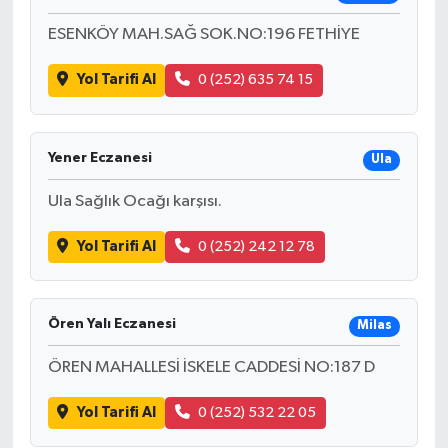
ESENKÖY MAH.SAĞ SOK.NO:196 FETHİYE
Yol Tarifi Al
0 (252) 635 74 15
Yener Eczanesi
Ula
Ula Sağlık Ocağı karşısı.
Yol Tarifi Al
0 (252) 242 12 78
Ören Yalı Eczanesi
Milas
ÖREN MAHALLESİ İSKELE CADDESİ NO:187 D
Yol Tarifi Al
0 (252) 532 22 05