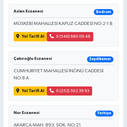
SAĞLIK
Aslan Eczanesi
Bodrum
MÜSKEBİ MAHALLESİ KAPUZ CADDESİ NO:2-1 B
EĞİTİM
Yol Tarifi Al
0 (546) 860 09 48
BÖLGE
KEŞFET
Çakıroğlu Eczanesi
Seydikemer
POPÜLER
CUMHURİYET MAHALLESİ İNÖNÜ CADDESİ
NO:8 A
DÜNYA
Yol Tarifi Al
0 (252) 502 39 93
TREND
MEDYA
Nur Eczanesi
Fethiye
AKARCA MAH. 893. SOK. NO:21
OTOMOTİV