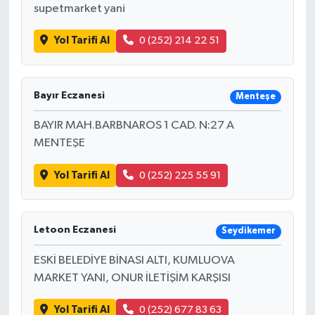
supetmarket yani
Yol Tarifi Al
0 (252) 214 22 51
Bayır Eczanesi
Menteşe
BAYIR MAH.BARBNAROS 1 CAD. N:27 A
MENTEŞE
Yol Tarifi Al
0 (252) 225 55 91
Letoon Eczanesi
Seydikemer
ESKİ BELEDİYE BİNASI ALTI, KUMLUOVA
MARKET YANI, ONUR İLETİŞİM KARŞISI
Yol Tarifi Al
0 (252) 677 83 63