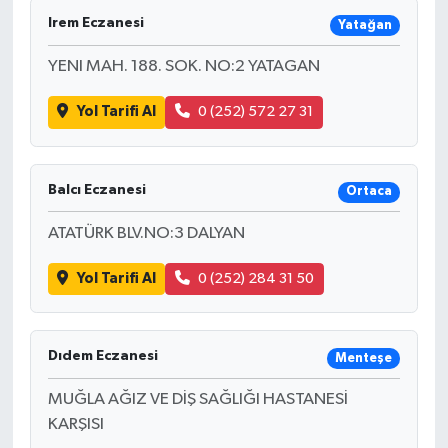
Irem Eczanesi
Yatağan
YENI MAH. 188. SOK. NO:2 YATAGAN
Yol Tarifi Al
0 (252) 572 27 31
Balcı Eczanesi
Ortaca
ATATÜRK BLV.NO:3 DALYAN
Yol Tarifi Al
0 (252) 284 31 50
Dıdem Eczanesi
Menteşe
MUĞLA AĞIZ VE DİŞ SAĞLIĞI HASTANESİ
KARŞISI