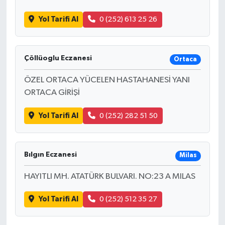
Yol Tarifi Al
0 (252) 613 25 26
TEKNOLOJİ
YAŞAM
Çöllüoglu Eczanesi
Ortaca
KÜLTÜR SANAT
ÖZEL ORTACA YÜCELEN HASTAHANESİ YANI
ORTACA GİRİŞİ
Yol Tarifi Al
0 (252) 282 51 50
Bılgın Eczanesi
Milas
HAYITLI MH. ATATÜRK BULVARI. NO:23 A MILAS
Yol Tarifi Al
0 (252) 512 35 27