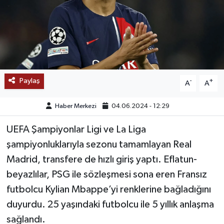
SAĞLIK
EĞİTİM
BÖLGE
Paylaş
-
+
A
A
KEŞFET
Haber Merkezi
04.06.2024 - 12:29
POPÜLER
UEFA Şampiyonlar Ligi ve La Liga
şampiyonluklarıyla sezonu tamamlayan Real
DÜNYA
Madrid, transfere de hızlı giriş yaptı. Eflatun-
TREND
beyazlılar, PSG ile sözleşmesi sona eren Fransız
futbolcu Kylian Mbappe’yi renklerine bağladığını
MEDYA
duyurdu. 25 yaşındaki futbolcu ile 5 yıllık anlaşma
sağlandı.
OTOMOTİV