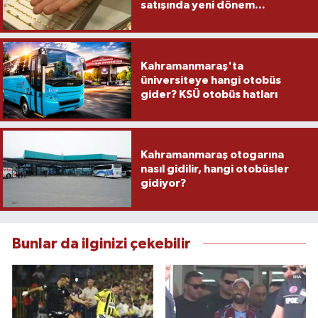
satışında yeni dönem...
Kahramanmaraş'ta
üniversiteye hangi otobüs
gider? KSÜ otobüs hatları
Kahramanmaraş otogarına
nasıl gidilir, hangi otobüsler
gidiyor?
Bunlar da ilginizi çekebilir