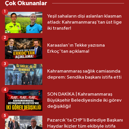
Çok Okunanlar
1
Yeşil sahaların dişi aslanları klasman
atladı: Kahramanmaraş’tan üst lige
iki transfer!
2
Karaaslan'ın Tekke yazısına
Erkoç'tan açıklama!
3
Kahramanmaraş sağlık camiasında
deprem: Sendika başkanı istifa etti
4
SON DAKİKA | Kahramanmaraş
Büyükşehir Belediyesinde iki görev
değişikliği!
5
Pazarcık'ta CHP’li Belediye Başkanı
Haydar İkizler tüm ekibiyle istifa