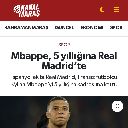
CANLI YAYIN
Kahramanmaraş Nöbetçi Eczaneler
KAHRAMANMARAŞ
GÜNCEL
EKONOMİ
SPOR
KAHRAMANMARAŞ
Kahramanmaraş Hava Durumu
SPOR
GÜNCEL
Kahramanmaraş Namaz Vakitleri
Mbappe, 5 yıllığına Real
Madrid’te
SPOR
Kahramanmaraş Trafik Yoğunluk Haritası
İspanyol ekibi Real Madrid, Fransız futbolcu
SİYASET
Süper Lig Puan Durumu ve Fikstür
Kylian Mbappe’yi 5 yıllığına kadrosuna kattı.
EKONOMİ
Tüm Manşetler
GÜNDEM
Son Dakika Haberleri
MAGAZİN
Haber Arşivi