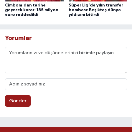
Cimbom'dan tarihe
Süper Lig'de yılın transfer
geçecek karar: 185 milyon
bombası: Beşiktaş dünya
euro reddedildi
yıldızını bitirdi
Yorumlar
Gönder