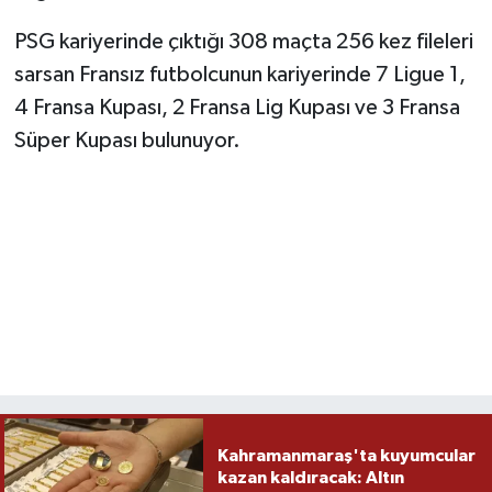
PSG kariyerinde çıktığı 308 maçta 256 kez fileleri
TEKNOLOJİ
sarsan Fransız futbolcunun kariyerinde 7 Ligue 1,
4 Fransa Kupası, 2 Fransa Lig Kupası ve 3 Fransa
YAŞAM
Süper Kupası bulunuyor.
KÜLTÜR SANAT
Kahramanmaraş'ta kuyumcular
kazan kaldıracak: Altın