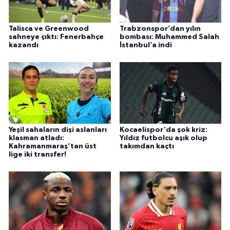
Talisca ve Greenwood
Trabzonspor’dan yılın
sahneye çıktı: Fenerbahçe
bombası: Muhammed Salah
kazandı
İstanbul’a indi
Yeşil sahaların dişi aslanları
Kocaelispor'da şok kriz:
klasman atladı:
Yıldız futbolcu aşık olup
Kahramanmaraş’tan üst
takımdan kaçtı
lige iki transfer!