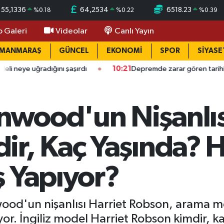
55,1336
64,2534
6518.23
%
0.18
%
0.22
%
0.39
o Galeri
Videolar
Canlı Yayın
AMANMARAŞ
GÜNCEL
EKONOMİ
SPOR
SİYASE
radığını şaşırdı
10:21
Depremde zarar gören tarihi eserler için
wood'un Nişanlısı
r, Kaç Yaşında? H
ş Yapıyor?
od'un nişanlısı Harriet Robson, arama m
ıyor. İngiliz model Harriet Robson kimdir, k