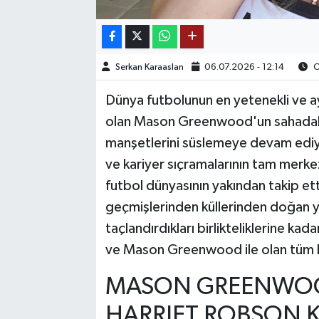
TEKNOLOJİ
Serkan Karaaslan
06.07.2026 - 12:14
O
YAŞAM
Dünya futbolunun en yetenekli ve ay
KÜLTÜR SANAT
olan Mason Greenwood'un sahadaki 
manşetlerini süslemeye devam ediyor
ve kariyer sıçramalarının tam merke
futbol dünyasının yakından takip ettiğ
geçmişlerinden küllerinden doğan ye
taçlandırdıkları birlikteliklerine kad
ve Mason Greenwood ile olan tüm ba
MASON GREENWOOD
HARRIET ROBSON K