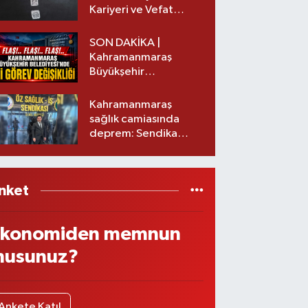
Kariyeri ve Vefat
Nedeni Nedir?
SON DAKİKA |
Kahramanmaraş
Büyükşehir
Belediyesinde iki
görev değişikliği!
Kahramanmaraş
sağlık camiasında
deprem: Sendika
başkanı istifa etti
nket
konomiden memnun
usunuz?
Ankete Katıl