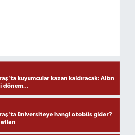
ş'ta kuyumcular kazan kaldıracak: Altın
i dönem...
ş'ta üniversiteye hangi otobüs gider?
atları