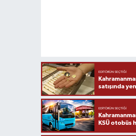
EDITÖRÜN SEÇTIĞI
Kahramanmara
satışında yen
EDITÖRÜN SEÇTIĞI
Kahramanmara
KSÜ otobüs h