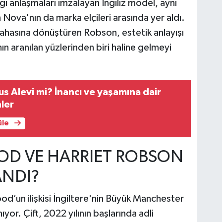
ğı anlaşmaları imzalayan İngiliz model, aynı
Nova'nın da marka elçileri arasında yer aldı.
sahasına dönüştüren Robson, estetik anlayışı
nın aranılan yüzlerinden biri haline gelmeyi
us Alevi mi? İnancı ve yaşamına dair
ler
üle
D VE HARRIET ROBSON
ANDI?
’un ilişkisi İngiltere'nin Büyük Manchester
ıyor. Çift, 2022 yılının başlarında adli