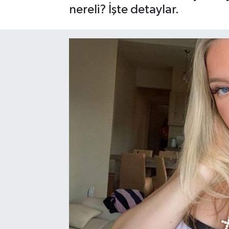
nereli? İşte detaylar.
SAĞLIK
EĞİTİM
BÖLGE
KEŞFET
POPÜLER
DÜNYA
TREND
MEDYA
OTOMOTİV