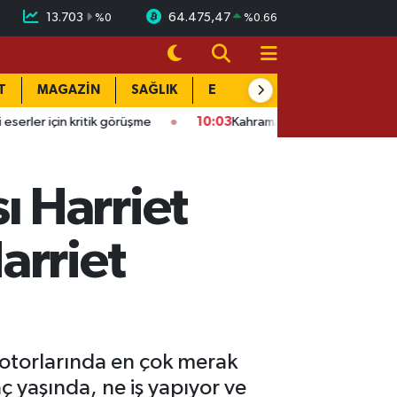
13.703
64.475,47
%
0
%
0.66
T
MAGAZİN
SAĞLIK
EĞİTİM
YAŞAM
DÜN
 kritik görüşme
10:03
Kahramanmaraş OSB’de korkutan yangın: 
 Harriet
arriet
otorlarında en çok merak
aç yaşında, ne iş yapıyor ve