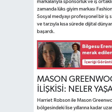
markalarıyla sponsorluk ve iş ortaklı
zamanda lüks giyim markası Fashion 
Sosyal medyayı profesyonel bir iş 
ve tarzıyla kısa sürede dijital dünya
başardı.
Bilgesu Eren
merak edilen
İçeriği Görünt
MASON GREENWOO
İLİŞKİSİ: NELER YAŞ
Harriet Robson ile Mason Greenwood
bölgesindeki lise yıllarına kadar uzan