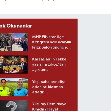
ok Okunanlar
MHP Elbistan İlçe
Kongresi’nde adaylık
krizi: Salon önünde
biber gazlı müdahale
Karaaslan'ın Tekke
yazısına Erkoç'tan
açıklama!
Yeşil sahaların dişi
aslanları klasman
atladı:
Kahramanmaraş’tan
üst lige iki transfer!
Yıldıray Demirkaya
Kimdir? Hayatı,