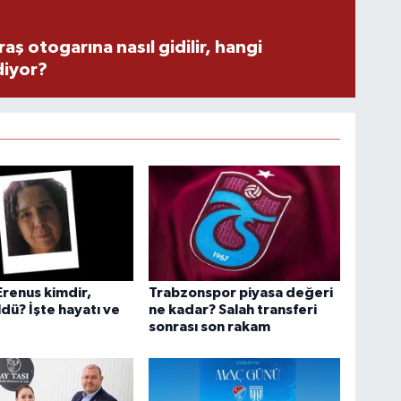
 otogarına nasıl gidilir, hangi
diyor?
Erenus kimdir,
Trabzonspor piyasa değeri
dü? İşte hayatı ve
ne kadar? Salah transferi
sonrası son rakam