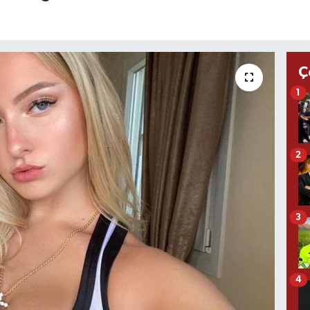
Ç
1
2
3
4