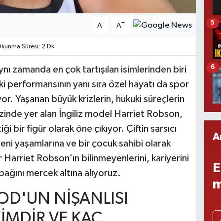
5
-
+
A
A
kunma Süresi: 2 Dk
6
nı zamanda en çok tartışılan isimlerinden biri
performansının yanı sıra özel hayatı da spor
. Yaşanan büyük krizlerin, hukuki süreçlerin
zinde yer alan İngiliz model Harriet Robson,
i bir figür olarak öne çıkıyor. Çiftin sarsıcı
A
ni yaşamlarına ve bir çocuk sahibi olarak
ar Harriet Robson'ın bilinmeyenlerini, kariyerini
E
ğını mercek altına alıyoruz.
m
'UN NİŞANLISI
İMDİR VE KAÇ