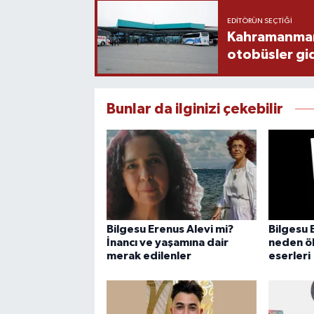
EDITÖRÜN SEÇTIĞI
Kahramanmaraş
otobüsler gi
Bunlar da ilginizi çekebilir
Bilgesu Erenus Alevi mi?
Bilgesu 
İnancı ve yaşamına dair
neden öl
merak edilenler
eserleri