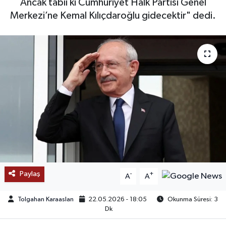
Ancak tabii ki Cumhuriyet Halk Partisi Genel
Merkezi’ne Kemal Kılıçdaroğlu gidecektir" dedi.
SAĞLIK
EĞİTİM
BÖLGE
KEŞFET
POPÜLER
DÜNYA
TREND
Paylaş
-
+
A
A
MEDYA
Tolgahan Karaaslan
22.05.2026 - 18:05
Okunma Süresi: 3
Dk
OTOMOTİV