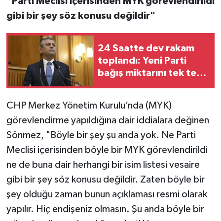
"Parti Meclisi içerisinden MYK görevlendirildi
gibi bir şey söz konusu değildir"
24 Saatte dev rakam
toplandı: Yeni Parti
bağış miktarını tek tek
açıkladı
CHP Merkez Yönetim Kurulu’nda (MYK)
görevlendirme yapıldığına dair iddialara değinen
Sönmez, "Böyle bir şey şu anda yok. Ne Parti
Meclisi içerisinden böyle bir MYK görevlendirildi
ne de buna dair herhangi bir isim listesi vesaire
gibi bir şey söz konusu değildir. Zaten böyle bir
şey olduğu zaman bunun açıklaması resmi olarak
yapılır. Hiç endişeniz olmasın. Şu anda böyle bir