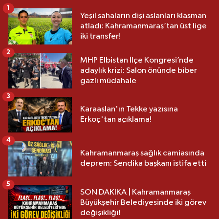
1
Yeşil sahaların dişi aslanları klasman
atladı: Kahramanmaraş’tan üst lige
iki transfer!
2
MHP Elbistan İlçe Kongresi’nde
adaylık krizi: Salon önünde biber
gazlı müdahale
3
Karaaslan'ın Tekke yazısına
Erkoç'tan açıklama!
4
Kahramanmaraş sağlık camiasında
deprem: Sendika başkanı istifa etti
5
SON DAKİKA | Kahramanmaraş
Büyükşehir Belediyesinde iki görev
değişikliği!