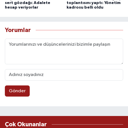
sert gözdağı: Adalete
toplantısını yaptı: Yönetim
hesap veriyorlar
kadrosu belli oldu
Yorumlar
Gönder
Çok Okunanlar