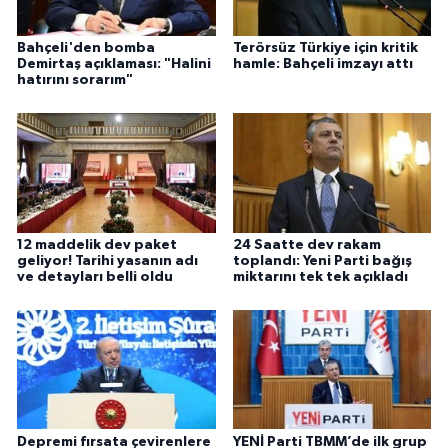
Bahçeli'den bomba
Terörsüz Türkiye için kritik
Demirtaş açıklaması: "Halini
hamle: Bahçeli imzayı attı
hatırını sorarım"
12 maddelik dev paket
24 Saatte dev rakam
geliyor! Tarihi yasanın adı
toplandı: Yeni Parti bağış
ve detayları belli oldu
miktarını tek tek açıkladı
Depremi fırsata çevirenlere
YENİ Parti TBMM’de ilk grup