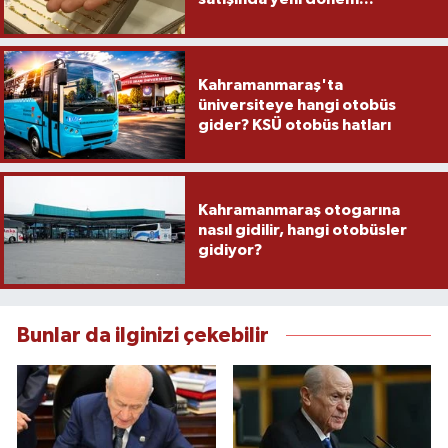
Kahramanmaraş'ta
üniversiteye hangi otobüs
gider? KSÜ otobüs hatları
Kahramanmaraş otogarına
nasıl gidilir, hangi otobüsler
gidiyor?
Bunlar da ilginizi çekebilir