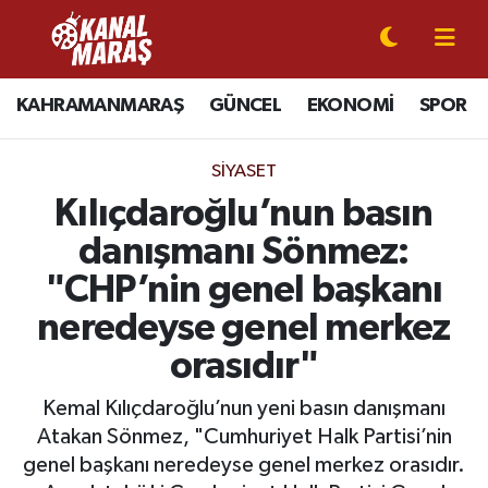
CANLI YAYIN
Kahramanmaraş Nöbetçi Eczaneler
KAHRAMANMARAŞ
GÜNCEL
EKONOMİ
SPOR
KAHRAMANMARAŞ
Kahramanmaraş Hava Durumu
SIYASET
GÜNCEL
Kahramanmaraş Namaz Vakitleri
Kılıçdaroğlu’nun basın
danışmanı Sönmez:
SPOR
Kahramanmaraş Trafik Yoğunluk Haritası
"CHP’nin genel başkanı
SİYASET
Süper Lig Puan Durumu ve Fikstür
neredeyse genel merkez
orasıdır"
EKONOMİ
Tüm Manşetler
Kemal Kılıçdaroğlu’nun yeni basın danışmanı
GÜNDEM
Son Dakika Haberleri
Atakan Sönmez, "Cumhuriyet Halk Partisi’nin
genel başkanı neredeyse genel merkez orasıdır.
MAGAZİN
Haber Arşivi