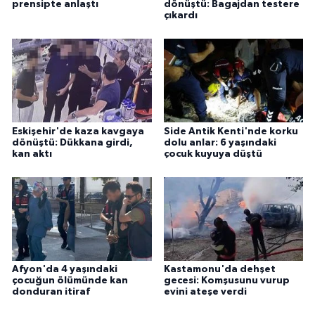
prensipte anlaştı
dönüştü: Bagajdan testere
çıkardı
Eskişehir'de kaza kavgaya
Side Antik Kenti'nde korku
dönüştü: Dükkana girdi,
dolu anlar: 6 yaşındaki
kan aktı
çocuk kuyuya düştü
Afyon'da 4 yaşındaki
Kastamonu'da dehşet
çocuğun ölümünde kan
gecesi: Komşusunu vurup
donduran itiraf
evini ateşe verdi