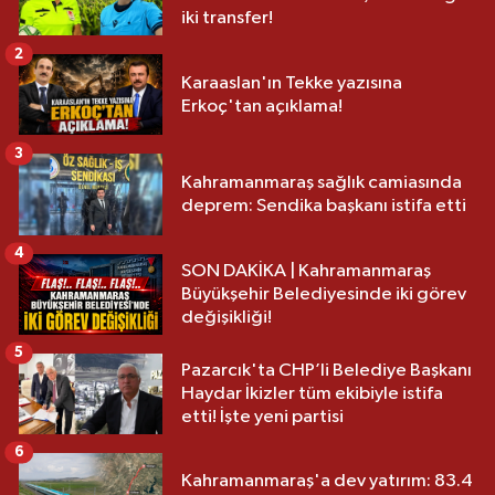
iki transfer!
2
Karaaslan'ın Tekke yazısına
Erkoç'tan açıklama!
3
Kahramanmaraş sağlık camiasında
deprem: Sendika başkanı istifa etti
4
SON DAKİKA | Kahramanmaraş
Büyükşehir Belediyesinde iki görev
değişikliği!
5
Pazarcık'ta CHP’li Belediye Başkanı
Haydar İkizler tüm ekibiyle istifa
etti! İşte yeni partisi
6
Kahramanmaraş'a dev yatırım: 83.4