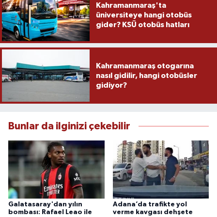
Kahramanmaraş'ta
üniversiteye hangi otobüs
gider? KSÜ otobüs hatları
Kahramanmaraş otogarına
nasıl gidilir, hangi otobüsler
gidiyor?
Bunlar da ilginizi çekebilir
Galatasaray'dan yılın
Adana’da trafikte yol
bombası: Rafael Leao ile
verme kavgası dehşete