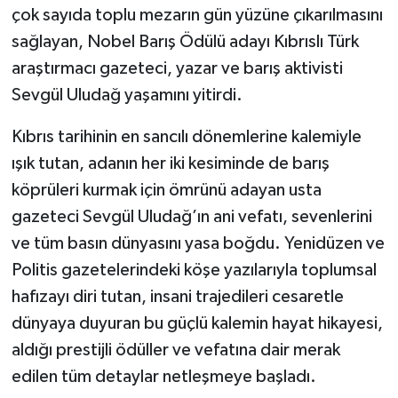
çok sayıda toplu mezarın gün yüzüne çıkarılmasını
sağlayan, Nobel Barış Ödülü adayı Kıbrıslı Türk
TEKNOLOJİ
araştırmacı gazeteci, yazar ve barış aktivisti
YAŞAM
Sevgül Uludağ yaşamını yitirdi.
KÜLTÜR SANAT
Kıbrıs tarihinin en sancılı dönemlerine kalemiyle
ışık tutan, adanın her iki kesiminde de barış
köprüleri kurmak için ömrünü adayan usta
gazeteci Sevgül Uludağ’ın ani vefatı, sevenlerini
ve tüm basın dünyasını yasa boğdu. Yenidüzen ve
Politis gazetelerindeki köşe yazılarıyla toplumsal
hafızayı diri tutan, insani trajedileri cesaretle
dünyaya duyuran bu güçlü kalemin hayat hikayesi,
aldığı prestijli ödüller ve vefatına dair merak
edilen tüm detaylar netleşmeye başladı.