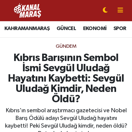
CANLI YAYIN
Kahramanmaraş Nöbetçi Eczaneler
KAHRAMANMARAŞ
GÜNCEL
EKONOMİ
SPOR
KAHRAMANMARAŞ
Kahramanmaraş Hava Durumu
GÜNDEM
GÜNCEL
Kahramanmaraş Namaz Vakitleri
Kıbrıs Barışının Sembol
İsmi Sevgül Uludağ
SPOR
Kahramanmaraş Trafik Yoğunluk Haritası
Hayatını Kaybetti: Sevgül
SİYASET
Süper Lig Puan Durumu ve Fikstür
Uludağ Kimdir, Neden
Öldü?
EKONOMİ
Tüm Manşetler
Kıbrıs'ın sembol araştırmacı gazetecisi ve Nobel
GÜNDEM
Son Dakika Haberleri
Barış Ödülü adayı Sevgül Uludağ hayatını
kaybetti! Peki Sevgül Uludağ kimdir, neden öldü?
MAGAZİN
Haber Arşivi