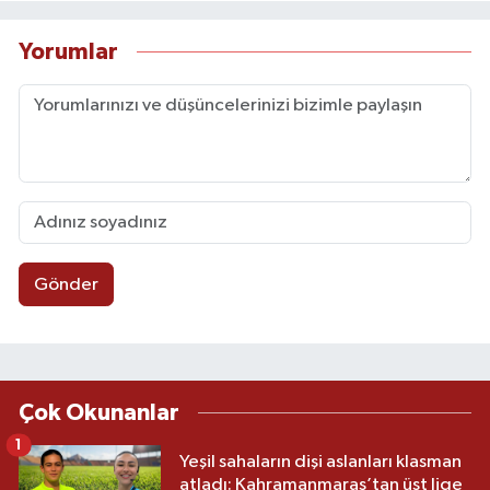
Yorumlar
Gönder
Çok Okunanlar
1
Yeşil sahaların dişi aslanları klasman
atladı: Kahramanmaraş’tan üst lige