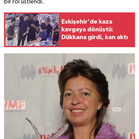
bir rol üstlendi.
Eskişehir'de kaza
kavgaya dönüştü:
Dükkana girdi, kan aktı