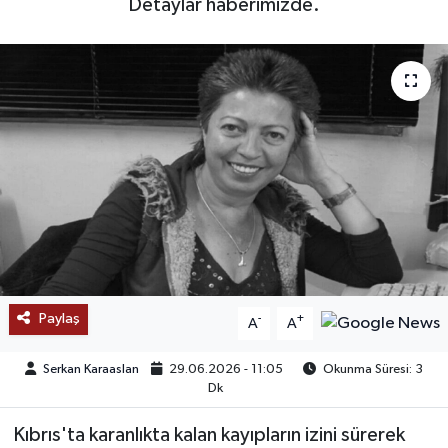
Detaylar haberimizde.
SAĞLIK
EĞİTİM
BÖLGE
KEŞFET
POPÜLER
DÜNYA
Paylaş
-
+
A
A
TREND
Serkan Karaaslan
29.06.2026 - 11:05
Okunma Süresi: 3
Dk
MEDYA
Kıbrıs'ta karanlıkta kalan kayıpların izini sürerek
OTOMOTİV