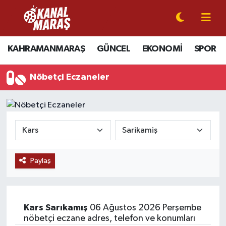
CANLI YAYIN
Kahramanmaraş Nöbetçi Eczaneler
KAHRAMANMARAŞ
GÜNCEL
EKONOMİ
SPOR
KAHRAMANMARAŞ
Kahramanmaraş Hava Durumu
Nöbetçi Eczaneler
GÜNCEL
Kahramanmaraş Namaz Vakitleri
SPOR
Kahramanmaraş Trafik Yoğunluk Haritası
SİYASET
Süper Lig Puan Durumu ve Fikstür
Paylaş
EKONOMİ
Tüm Manşetler
GÜNDEM
Son Dakika Haberleri
Kars
Sarıkamış
06 Ağustos 2026 Perşembe
MAGAZİN
Haber Arşivi
nöbetçi eczane adres, telefon ve konumları