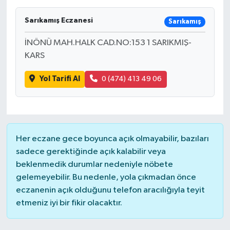
SAĞLIK
Sarıkamış Eczanesi
Sarıkamış
İNÖNÜ MAH.HALK CAD.NO:153 1 SARIKMIŞ-
EĞİTİM
KARS
BÖLGE
Yol Tarifi Al
0 (474) 413 49 06
KEŞFET
POPÜLER
Her eczane gece boyunca açık olmayabilir, bazıları
DÜNYA
sadece gerektiğinde açık kalabilir veya
beklenmedik durumlar nedeniyle nöbete
TREND
gelemeyebilir. Bu nedenle, yola çıkmadan önce
eczanenin açık olduğunu telefon aracılığıyla teyit
MEDYA
etmeniz iyi bir fikir olacaktır.
OTOMOTİV