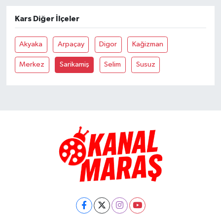
Kars Diğer İlçeler
TEKNOLOJİ
Akyaka
Arpaçay
Digor
Kağizman
YAŞAM
Merkez
Sarikamiş
Selim
Susuz
KÜLTÜR SANAT