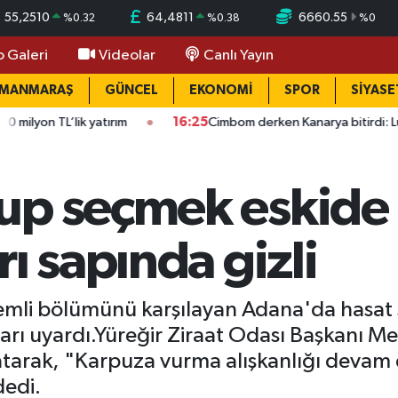
55,2510
64,4811
6660.55
%
0.32
%
0.38
%
0
o Galeri
Videolar
Canlı Yayın
AMANMARAŞ
GÜNCEL
EKONOMİ
SPOR
SİYASE
yatırım
16:25
Cimbom derken Kanarya bitirdi: Lukaku adım adım
p seçmek eskide k
ı sapında gizli
emli bölümünü karşılayan Adana'da hasat sü
ları uyardı.Yüreğir Ziraat Odası Başkanı M
atarak, "Karpuza vurma alışkanlığı devam 
dedi.