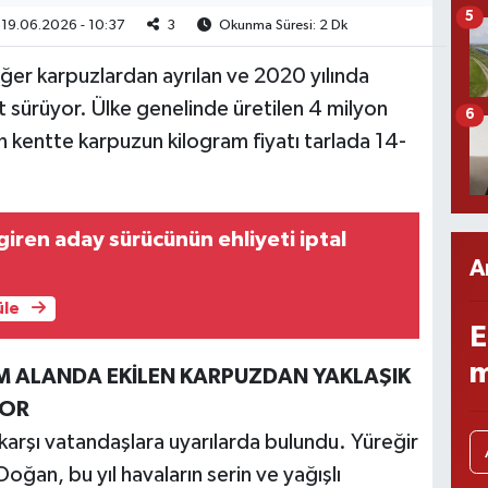
5
19.06.2026 - 10:37
3
Okunma Süresi: 2 Dk
iğer karpuzlardan ayrılan ve 2020 yılında
 sürüyor. Ülke genelinde üretilen 4 milyon
6
n kentte karpuzun kilogram fiyatı tarlada 14-
giren aday sürücünün ehliyeti iptal
A
üle
E
m
M ALANDA EKİLEN KARPUZDAN YAKLAŞIK
YOR
karşı vatandaşlara uyarılarda bulundu. Yüreğir
ğan, bu yıl havaların serin ve yağışlı