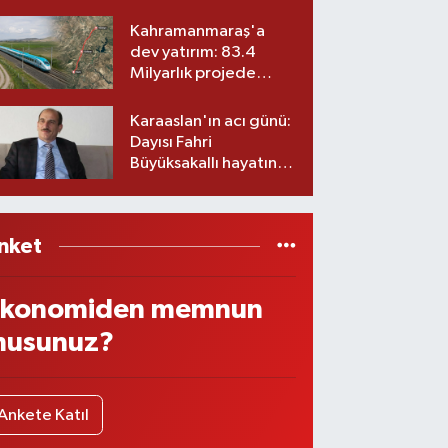
ekibiyle istifa etti! İşte
yeni partisi
Kahramanmaraş'a
dev yatırım: 83.4
Milyarlık projede
imzalar atıldı
Karaaslan'ın acı günü:
Dayısı Fahri
Büyüksakallı hayatını
kaybetti
nket
konomiden memnun
usunuz?
Ankete Katıl