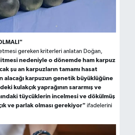
OLMALI"
 etmesi gereken kriterleri anlatan Doğan,
 gitmesi nedeniyle o dönemde ham karpuz
ncak şu an karpuzların tamamı hasat
ın alacağı karpuzun genetik büyüklüğüne
deki kulakçık yaprağının sararmış ve
ındaki tüycüklerin incelmesi ve dökülmüş
çık ve parlak olması gerekiyor"
ifadelerini