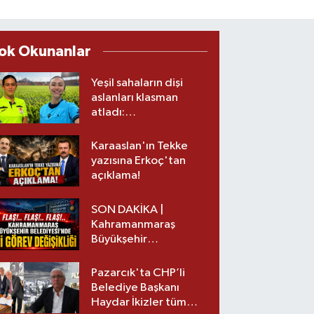
ok Okunanlar
Yeşil sahaların dişi
aslanları klasman
atladı:
Kahramanmaraş’tan
üst lige iki transfer!
Karaaslan'ın Tekke
yazısına Erkoç'tan
açıklama!
SON DAKİKA |
Kahramanmaraş
Büyükşehir
Belediyesinde iki
görev değişikliği!
Pazarcık'ta CHP’li
Belediye Başkanı
Haydar İkizler tüm