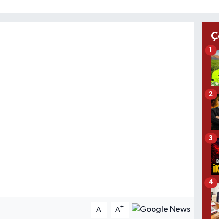
Ç
1
2
3
4
-
+
A
A