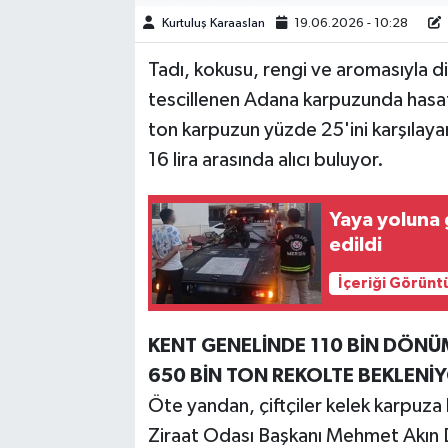
Kurtuluş Karaaslan
19.06.2026 - 10:28
TEKNOLOJİ
Tadı, kokusu, rengi ve aromasıyla d
YAŞAM
tescillenen Adana karpuzunda hasat
ton karpuzun yüzde 25'ini karşılaya
KÜLTÜR SANAT
16 lira arasında alıcı buluyor.
Yaya yoluna 
edildi
İçeriği Görünt
KENT GENELİNDE 110 BİN DÖNÜ
650 BİN TON REKOLTE BEKLENİ
Öte yandan, çiftçiler kelek karpuza 
Ziraat Odası Başkanı Mehmet Akın Do