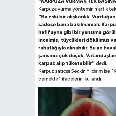
"KARPUZA VURMAK TEK BAŞINA 
Karpuza vurma yönteminin artık tek
"Bu eski bir alışkanlık. Vurduğu
sadece buna bakılmamalı. Karpuz
hafif ayna gibi bir yansıma görü
incelmiş, tüycükleri dökülmüş 
rahatlığıyla alınabilir. Şu an ha
şansınız çok düşük. Vatandaşla
karpuz alıp tüketebilir"
dedi.
Karpuz satıcısı Seçkin Yıldırım ise 
demektir" ifadelerini kullandı.