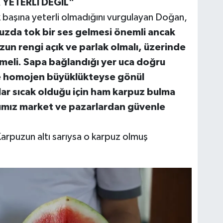
YETERLİ DEĞİL"
 başına yeterli olmadığını vurgulayan Doğan,
nuzda tok bir ses gelmesi önemli ancak
un rengi açık ve parlak olmalı, üzerinde
lmeli. Sapa bağlandığı yer uca doğru
ve homojen büyüklükteyse gönül
valar sıcak olduğu için ham karpuz bulma
rımız market ve pazarlardan güvenle
"Karpuzun altı sarıysa o karpuz olmuş