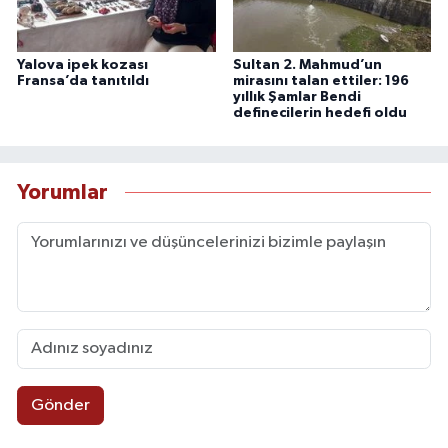
Yalova ipek kozası
Sultan 2. Mahmud’un
Fransa’da tanıtıldı
mirasını talan ettiler: 196
yıllık Şamlar Bendi
definecilerin hedefi oldu
Yorumlar
Gönder